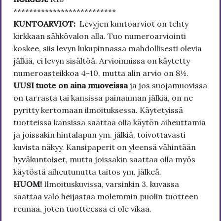
**************************
KUNTOARVIOT:
Levyjen kuntoarviot on tehty
kirkkaan sähkövalon alla. Tuo numeroarviointi
koskee, siis levyn lukupinnassa mahdollisesti olevia
jälkiä, ei levyn sisältöä. Arvioinnissa on käytetty
numeroasteikkoa 4-10, mutta alin arvio on 8½.
UUSI tuote on aina muoveissa
ja jos suojamuovissa
on tarrasta tai kansissa painauman jälkiä, on ne
pyritty kertomaan ilmoituksessa. Käytetyissä
tuotteissa kansissa saattaa olla käytön aiheuttamia
ja joissakin hintalapun ym. jälkiä, toivottavasti
kuvista näkyy. Kansipaperit on yleensä vähintään
hyväkuntoiset, mutta joissakin saattaa olla myös
käytöstä aiheutunutta taitos ym. jälkeä.
HUOM!
Ilmoituskuvissa, varsinkin 3. kuvassa
saattaa valo heijastaa molemmin puolin tuotteen
reunaa, joten tuotteessa ei ole vikaa.