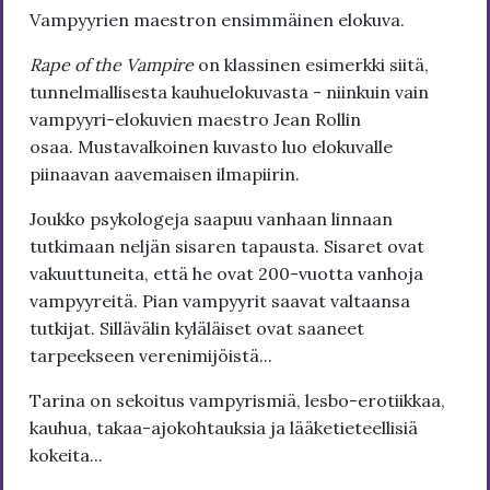
Vampyyrien maestron ensimmäinen elokuva.
Rape of the Vampire
on klassinen esimerkki siitä,
tunnelmallisesta kauhuelokuvasta - niinkuin vain
vampyyri-elokuvien maestro Jean Rollin
osaa. Mustavalkoinen kuvasto luo elokuvalle
piinaavan aavemaisen ilmapiirin.
Joukko psykologeja saapuu vanhaan linnaan
tutkimaan neljän sisaren tapausta. Sisaret ovat
vakuuttuneita, että he ovat 200-vuotta vanhoja
vampyyreitä. Pian vampyyrit saavat valtaansa
tutkijat. Sillävälin kyläläiset ovat saaneet
tarpeekseen verenimijöistä...
Tarina on sekoitus vampyrismiä, lesbo-erotiikkaa,
kauhua, takaa-ajokohtauksia ja lääketieteellisiä
kokeita...