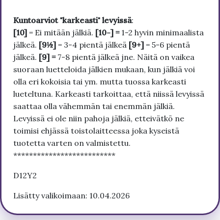
Kuntoarviot "karkeasti" levyissä
:
[10]
= Ei mitään jälkiä.
[10-] =
1-2 hyvin minimaalista
jälkeä.
[9½]
= 3-4 pientä jälkeä
[9+]
= 5-6 pientä
jälkeä.
[9] =
7-8 pientä jälkeä jne. Näitä on vaikea
suoraan luetteloida jälkien mukaan, kun jälkiä voi
olla eri kokoisia tai ym. mutta tuossa karkeasti
lueteltuna. Karkeasti tarkoittaa, että niissä levyissä
saattaa olla vähemmän tai enemmän jälkiä.
Levyissä ei ole niin pahoja jälkiä, etteivätkö ne
toimisi ehjässä toistolaitteessa joka kyseistä
tuotetta varten on valmistettu.
**************************
D12Y2
Lisätty valikoimaan: 10.04.2026