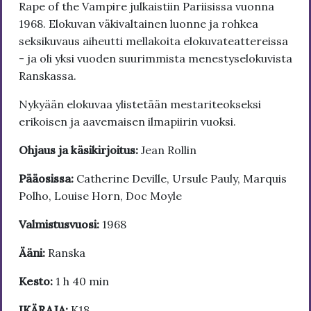
Rape of the Vampire julkaistiin Pariisissa vuonna
1968. Elokuvan väkivaltainen luonne ja rohkea
seksikuvaus aiheutti mellakoita elokuvateattereissa
- ja oli yksi vuoden suurimmista menestyselokuvista
Ranskassa.
Nykyään elokuvaa ylistetään mestariteokseksi
erikoisen ja aavemaisen ilmapiirin vuoksi.
Ohjaus ja käsikirjoitus:
Jean Rollin
Pääosissa:
Catherine Deville, Ursule Pauly, Marquis
Polho, Louise Horn, Doc Moyle
Valmistusvuosi:
1968
Ääni:
Ranska
Kesto:
1 h 40 min
IKÄRAJA:
K18