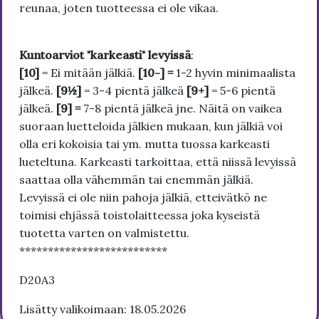
reunaa, joten tuotteessa ei ole vikaa.
Kuntoarviot "karkeasti" levyissä
:
[10]
= Ei mitään jälkiä.
[10-] =
1-2 hyvin minimaalista
jälkeä.
[9½]
= 3-4 pientä jälkeä
[9+]
= 5-6 pientä
jälkeä.
[9] =
7-8 pientä jälkeä jne. Näitä on vaikea
suoraan luetteloida jälkien mukaan, kun jälkiä voi
olla eri kokoisia tai ym. mutta tuossa karkeasti
lueteltuna. Karkeasti tarkoittaa, että niissä levyissä
saattaa olla vähemmän tai enemmän jälkiä.
Levyissä ei ole niin pahoja jälkiä, etteivätkö ne
toimisi ehjässä toistolaitteessa joka kyseistä
tuotetta varten on valmistettu.
**************************
D20A3
Lisätty valikoimaan: 18.05.2026