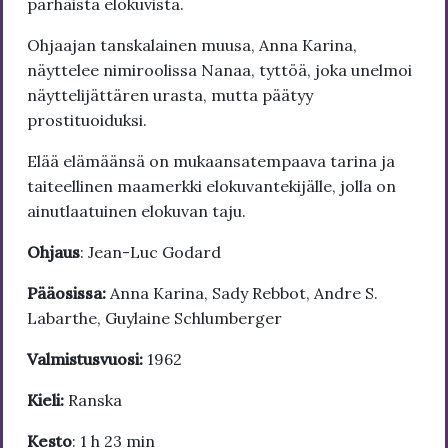
parhaista elokuvista.
Ohjaajan tanskalainen muusa, Anna Karina,
näyttelee nimiroolissa Nanaa, tyttöä, joka unelmoi
näyttelijättären urasta, mutta päätyy
prostituoiduksi.
Elää elämäänsä on mukaansatempaava tarina ja
taiteellinen maamerkki elokuvantekijälle, jolla on
ainutlaatuinen elokuvan taju.
Ohjaus
: Jean-Luc Godard
Pääosissa:
Anna Karina, Sady Rebbot, Andre S.
Labarthe, Guylaine Schlumberger
Valmistusvuosi:
1962
Kieli:
Ranska
Kesto
: 1 h 23 min