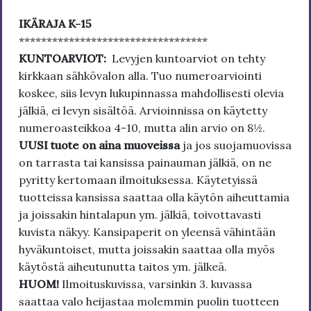
IKÄRAJA K-15
**********************************
KUNTOARVIOT:
Levyjen kuntoarviot on tehty
kirkkaan sähkövalon alla. Tuo numeroarviointi
koskee, siis levyn lukupinnassa mahdollisesti olevia
jälkiä, ei levyn sisältöä. Arvioinnissa on käytetty
numeroasteikkoa 4-10, mutta alin arvio on 8½.
UUSI tuote on aina muoveissa
ja jos suojamuovissa
on tarrasta tai kansissa painauman jälkiä, on ne
pyritty kertomaan ilmoituksessa. Käytetyissä
tuotteissa kansissa saattaa olla käytön aiheuttamia
ja joissakin hintalapun ym. jälkiä, toivottavasti
kuvista näkyy. Kansipaperit on yleensä vähintään
hyväkuntoiset, mutta joissakin saattaa olla myös
käytöstä aiheutunutta taitos ym. jälkeä.
HUOM!
Ilmoituskuvissa, varsinkin 3. kuvassa
saattaa valo heijastaa molemmin puolin tuotteen