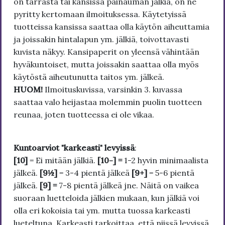
on tarrasta tai kansissa painauman jälkiä, on ne
pyritty kertomaan ilmoituksessa. Käytetyissä
tuotteissa kansissa saattaa olla käytön aiheuttamia
ja joissakin hintalapun ym. jälkiä, toivottavasti
kuvista näkyy. Kansipaperit on yleensä vähintään
hyväkuntoiset, mutta joissakin saattaa olla myös
käytöstä aiheutunutta taitos ym. jälkeä.
HUOM!
Ilmoituskuvissa, varsinkin 3. kuvassa
saattaa valo heijastaa molemmin puolin tuotteen
reunaa, joten tuotteessa ei ole vikaa.
Kuntoarviot "karkeasti" levyissä
:
[10]
= Ei mitään jälkiä.
[10-] =
1-2 hyvin minimaalista
jälkeä.
[9½]
= 3-4 pientä jälkeä
[9+]
= 5-6 pientä
jälkeä.
[9] =
7-8 pientä jälkeä jne. Näitä on vaikea
suoraan luetteloida jälkien mukaan, kun jälkiä voi
olla eri kokoisia tai ym. mutta tuossa karkeasti
lueteltuna. Karkeasti tarkoittaa, että niissä levyissä