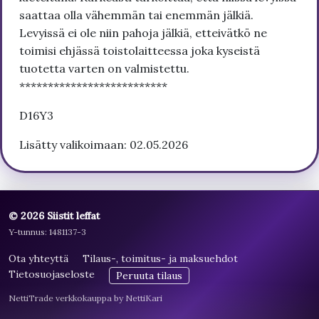
saattaa olla vähemmän tai enemmän jälkiä.
Levyissä ei ole niin pahoja jälkiä, etteivätkö ne
toimisi ehjässä toistolaitteessa joka kyseistä
tuotetta varten on valmistettu.
**************************
D16Y3
Lisätty valikoimaan: 02.05.2026
© 2026 Siistit leffat
Y-tunnus: 1481137-3
Ota yhteyttä
Tilaus-, toimitus- ja maksuehdot
Tietosuojaseloste
Peruuta tilaus
NettiTrade verkkokauppa by NettiKari