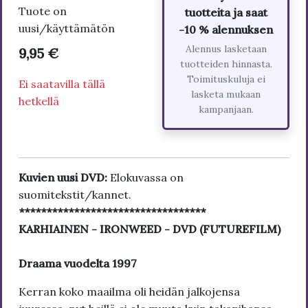
Tuote on
tuotteita ja saat
uusi/käyttämätön
-10 % alennuksen
Alennus lasketaan
9,95 €
tuotteiden hinnasta.
Toimituskuluja ei
Ei saatavilla tällä
lasketa mukaan
hetkellä
kampanjaan.
Kuvien uusi DVD:
Elokuvassa on
suomitekstit/kannet.
**********************************
KARHIAINEN - IRONWEED - DVD (FUTUREFILM)
Draama vuodelta 1997
Kerran koko maailma oli heidän jalkojensa