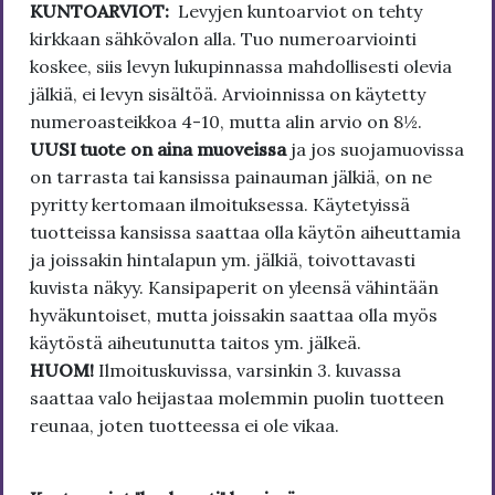
KUNTOARVIOT:
Levyjen kuntoarviot on tehty
kirkkaan sähkövalon alla. Tuo numeroarviointi
koskee, siis levyn lukupinnassa mahdollisesti olevia
jälkiä, ei levyn sisältöä. Arvioinnissa on käytetty
numeroasteikkoa 4-10, mutta alin arvio on 8½.
UUSI tuote on aina muoveissa
ja jos suojamuovissa
on tarrasta tai kansissa painauman jälkiä, on ne
pyritty kertomaan ilmoituksessa. Käytetyissä
tuotteissa kansissa saattaa olla käytön aiheuttamia
ja joissakin hintalapun ym. jälkiä, toivottavasti
kuvista näkyy. Kansipaperit on yleensä vähintään
hyväkuntoiset, mutta joissakin saattaa olla myös
käytöstä aiheutunutta taitos ym. jälkeä.
HUOM!
Ilmoituskuvissa, varsinkin 3. kuvassa
saattaa valo heijastaa molemmin puolin tuotteen
reunaa, joten tuotteessa ei ole vikaa.