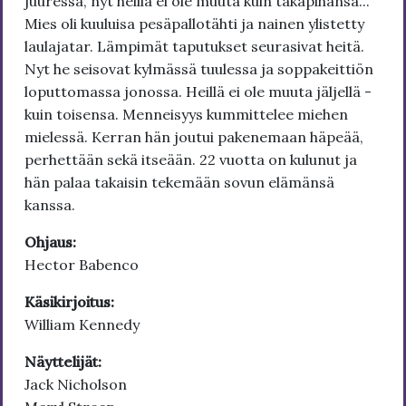
juuressa, nyt heillä ei ole muuta kuin takapihansa...
Mies oli kuuluisa pesäpallotähti ja nainen ylistetty
laulajatar. Lämpimät taputukset seurasivat heitä.
Nyt he seisovat kylmässä tuulessa ja soppakeittiön
loputtomassa jonossa. Heillä ei ole muuta jäljellä -
kuin toisensa. Menneisyys kummittelee miehen
mielessä. Kerran hän joutui pakenemaan häpeää,
perhettään sekä itseään. 22 vuotta on kulunut ja
hän palaa takaisin tekemään sovun elämänsä
kanssa.
Ohjaus:
Hector Babenco
Käsikirjoitus:
William Kennedy
Näyttelijät:
Jack Nicholson