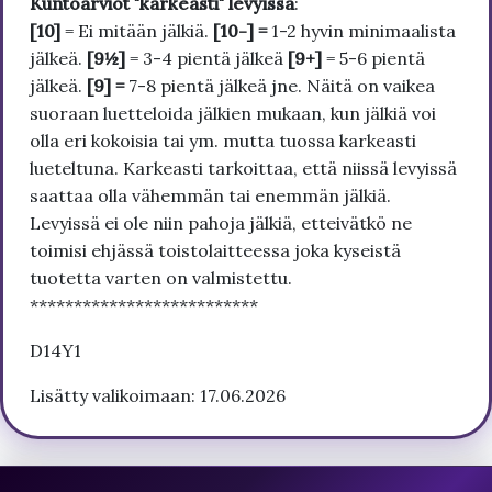
Kuntoarviot "karkeasti" levyissä
:
[10]
= Ei mitään jälkiä.
[10-] =
1-2 hyvin minimaalista
jälkeä.
[9½]
= 3-4 pientä jälkeä
[9+]
= 5-6 pientä
jälkeä.
[9] =
7-8 pientä jälkeä jne. Näitä on vaikea
suoraan luetteloida jälkien mukaan, kun jälkiä voi
olla eri kokoisia tai ym. mutta tuossa karkeasti
lueteltuna. Karkeasti tarkoittaa, että niissä levyissä
saattaa olla vähemmän tai enemmän jälkiä.
Levyissä ei ole niin pahoja jälkiä, etteivätkö ne
toimisi ehjässä toistolaitteessa joka kyseistä
tuotetta varten on valmistettu.
**************************
D14Y1
Lisätty valikoimaan: 17.06.2026