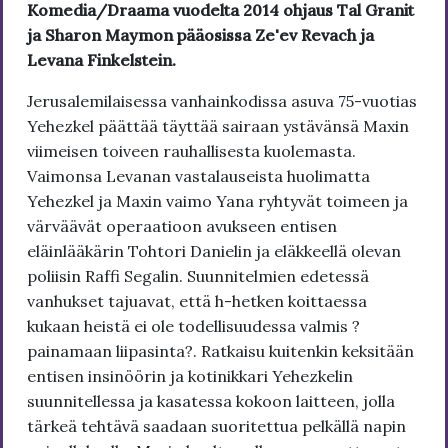
Komedia/Draama vuodelta 2014 ohjaus Tal Granit
ja Sharon Maymon pääosissa Ze'ev Revach ja
Levana Finkelstein.
Jerusalemilaisessa vanhainkodissa asuva 75-vuotias
Yehezkel päättää täyttää sairaan ystävänsä Maxin
viimeisen toiveen rauhallisesta kuolemasta.
Vaimonsa Levanan vastalauseista huolimatta
Yehezkel ja Maxin vaimo Yana ryhtyvät toimeen ja
värväävät operaatioon avukseen entisen
eläinlääkärin Tohtori Danielin ja eläkkeellä olevan
poliisin Raffi Segalin. Suunnitelmien edetessä
vanhukset tajuavat, että h-hetken koittaessa
kukaan heistä ei ole todellisuudessa valmis ?
painamaan liipasinta?. Ratkaisu kuitenkin keksitään
entisen insinöörin ja kotinikkari Yehezkelin
suunnitellessa ja kasatessa kokoon laitteen, jolla
tärkeä tehtävä saadaan suoritettua pelkällä napin