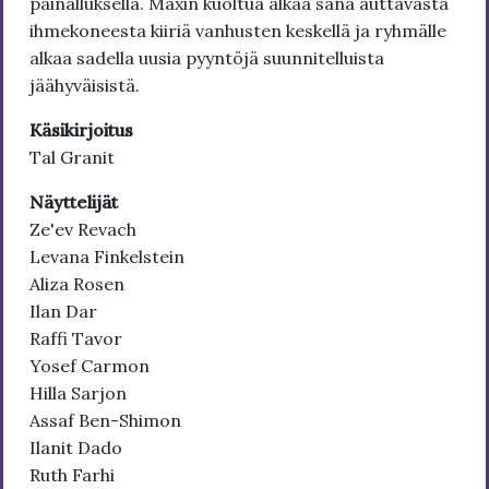
painalluksella. Maxin kuoltua alkaa sana auttavasta
ihmekoneesta kiiriä vanhusten keskellä ja ryhmälle
alkaa sadella uusia pyyntöjä suunnitelluista
jäähyväisistä.
Käsikirjoitus
Tal Granit
Näyttelijät
Ze'ev Revach
Levana Finkelstein
Aliza Rosen
Ilan Dar
Raffi Tavor
Yosef Carmon
Hilla Sarjon
Assaf Ben-Shimon
Ilanit Dado
Ruth Farhi