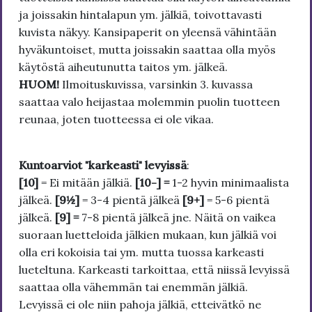
ja joissakin hintalapun ym. jälkiä, toivottavasti
kuvista näkyy. Kansipaperit on yleensä vähintään
hyväkuntoiset, mutta joissakin saattaa olla myös
käytöstä aiheutunutta taitos ym. jälkeä.
HUOM!
Ilmoituskuvissa, varsinkin 3. kuvassa
saattaa valo heijastaa molemmin puolin tuotteen
reunaa, joten tuotteessa ei ole vikaa.
Kuntoarviot "karkeasti" levyissä
:
[10]
= Ei mitään jälkiä.
[10-] =
1-2 hyvin minimaalista
jälkeä.
[9½]
= 3-4 pientä jälkeä
[9+]
= 5-6 pientä
jälkeä.
[9] =
7-8 pientä jälkeä jne. Näitä on vaikea
suoraan luetteloida jälkien mukaan, kun jälkiä voi
olla eri kokoisia tai ym. mutta tuossa karkeasti
lueteltuna. Karkeasti tarkoittaa, että niissä levyissä
saattaa olla vähemmän tai enemmän jälkiä.
Levyissä ei ole niin pahoja jälkiä, etteivätkö ne