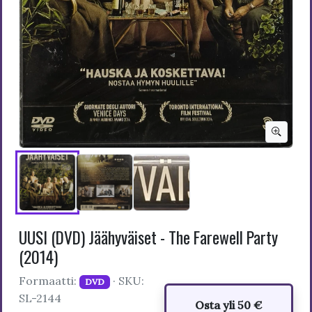
UUSI (DVD) Jäähyväiset - The Farewell Party
(2014)
Formaatti:
· SKU:
DVD
SL-2144
Osta yli 50 €