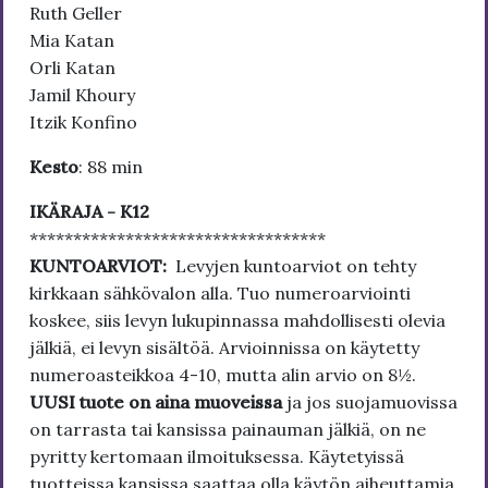
Ruth Geller
Mia Katan
Orli Katan
Jamil Khoury
Itzik Konfino
Kesto
: 88 min
IKÄRAJA - K12
**********************************
KUNTOARVIOT:
Levyjen kuntoarviot on tehty
kirkkaan sähkövalon alla. Tuo numeroarviointi
koskee, siis levyn lukupinnassa mahdollisesti olevia
jälkiä, ei levyn sisältöä. Arvioinnissa on käytetty
numeroasteikkoa 4-10, mutta alin arvio on 8½.
UUSI tuote on aina muoveissa
ja jos suojamuovissa
on tarrasta tai kansissa painauman jälkiä, on ne
pyritty kertomaan ilmoituksessa. Käytetyissä
tuotteissa kansissa saattaa olla käytön aiheuttamia