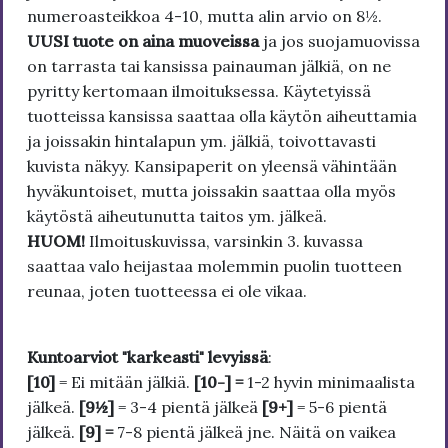
numeroasteikkoa 4-10, mutta alin arvio on 8½.
UUSI tuote on aina muoveissa
ja jos suojamuovissa
on tarrasta tai kansissa painauman jälkiä, on ne
pyritty kertomaan ilmoituksessa. Käytetyissä
tuotteissa kansissa saattaa olla käytön aiheuttamia
ja joissakin hintalapun ym. jälkiä, toivottavasti
kuvista näkyy. Kansipaperit on yleensä vähintään
hyväkuntoiset, mutta joissakin saattaa olla myös
käytöstä aiheutunutta taitos ym. jälkeä.
HUOM!
Ilmoituskuvissa, varsinkin 3. kuvassa
saattaa valo heijastaa molemmin puolin tuotteen
reunaa, joten tuotteessa ei ole vikaa.
Kuntoarviot "karkeasti" levyissä
:
[10]
= Ei mitään jälkiä.
[10-] =
1-2 hyvin minimaalista
jälkeä.
[9½]
= 3-4 pientä jälkeä
[9+]
= 5-6 pientä
jälkeä.
[9] =
7-8 pientä jälkeä jne. Näitä on vaikea