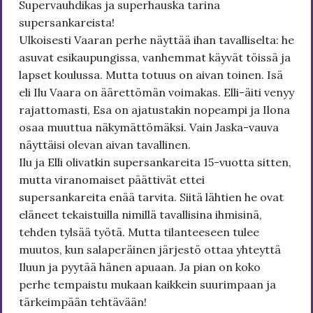
Supervauhdikas ja superhauska tarina
supersankareista!
Ulkoisesti Vaaran perhe näyttää ihan tavalliselta: he
asuvat esikaupungissa, vanhemmat käyvät töissä ja
lapset koulussa. Mutta totuus on aivan toinen. Isä
eli Ilu Vaara on äärettömän voimakas. Elli-äiti venyy
rajattomasti, Esa on ajatustakin nopeampi ja Ilona
osaa muuttua näkymättömäksi. Vain Jaska-vauva
näyttäisi olevan aivan tavallinen.
Ilu ja Elli olivatkin supersankareita 15-vuotta sitten,
mutta viranomaiset päättivät ettei
supersankareita enää tarvita. Siitä lähtien he ovat
eläneet tekaistuilla nimillä tavallisina ihmisinä,
tehden tylsää työtä. Mutta tilanteeseen tulee
muutos, kun salaperäinen järjestö ottaa yhteyttä
Iluun ja pyytää hänen apuaan. Ja pian on koko
perhe tempaistu mukaan kaikkein suurimpaan ja
tärkeimpään tehtävään!