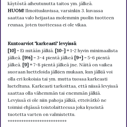
käytöstä aiheutunutta taitos ym. jälkeä.
HUOM!
Ilmoituskuvissa, varsinkin 3. kuvassa
saattaa valo heijastaa molemmin puolin tuotteen
reunaa, joten tuotteessa ei ole vikaa.
Kuntoarviot "karkeasti" levyissä
:
[10]
= Ei mitään jälkiä.
[10-] =
1-2 hyvin minimaalista
jälkeä.
[9½]
= 3-4 pientä jälkeä
[9+]
= 5-6 pientä
jälkeä.
[9] =
7-8 pientä jälkeä jne. Näitä on vaikea
suoraan luetteloida jälkien mukaan, kun jälkiä voi
olla eri kokoisia tai ym. mutta tuossa karkeasti
lueteltuna. Karkeasti tarkoittaa, että niissä levyissä
saattaa olla vähemmän tai enemmän jälkiä.
Levyissä ei ole niin pahoja jälkiä, etteivätkö ne
toimisi ehjässä toistolaitteessa joka kyseistä
tuotetta varten on valmistettu.
**************************