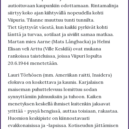
autioituvaan kaupunkiin odottamaan. Rintamalinja
siirtyy koko ajan kiihtyvällä nopeudella kohti
Viipuria. Tilanne muuttuu tunti tunnilta.
Tiet täyttyvät väestä, kun kaikki pyrkivät kohti
länttä ja turvaa, sotilaat ja siviilit samaa matkaa.
Martan mies Aarne (Mats Långbacka) ja Helmi
Elisan veli Arttu (Ville Keskilä) ovat mukana
rankoissa taisteluissa, joissa Viipuri lopulta
20.6.1944 menetetään.
Lauri Törhösen (mm. Ameriikan raitti, Insiders)
elokuva on koskettava ja kaunis. Karjalaisen
maiseman puhuttelevuus lomittuu sodan
synnyttämiin julmuuksiin ja tuhoon. Kaiken
menetyksen keskellä ihmiset kuitenkin jaksavat
yrittää - pysyä hengissä, auttaa toisiaan, rakastaa.
Huomion keskipiste on kiinnostavasti
evakkonaisissa ja -lapsissa. Kotiseudun jättämisen