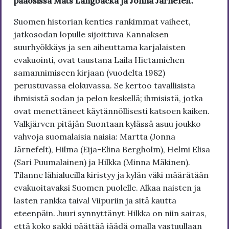
pääosissa Mats Långbacka ja Jonna Järnefelt.
Suomen historian kenties rankimmat vaiheet,
jatkosodan lopulle sijoittuva Kannaksen
suurhyökkäys ja sen aiheuttama karjalaisten
evakuointi, ovat taustana Laila Hietamiehen
samannimiseen kirjaan (vuodelta 1982)
perustuvassa elokuvassa. Se kertoo tavallisista
ihmisistä sodan ja pelon keskellä; ihmisistä, jotka
ovat menettäneet käytännöllisesti katsoen kaiken.
Valkjärven pitäjän Suontaan kylässä asuu joukko
vahvoja suomalaisia naisia: Martta (Jonna
Järnefelt), Hilma (Eija-Elina Bergholm), Helmi Elisa
(Sari Puumalainen) ja Hilkka (Minna Mäkinen).
Tilanne lähialueilla kiristyy ja kylän väki määrätään
evakuoitavaksi Suomen puolelle. Alkaa naisten ja
lasten rankka taival Viipuriin ja sitä kautta
eteenpäin. Juuri synnyttänyt Hilkka on niin sairas,
että koko sakki päättää jäädä omalla vastuullaan