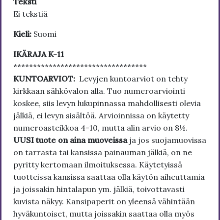
Teksti
Ei tekstiä
Kieli:
Suomi
IKÄRAJA K-11
**********************************
KUNTOARVIOT:
Levyjen kuntoarviot on tehty
kirkkaan sähkövalon alla. Tuo numeroarviointi
koskee, siis levyn lukupinnassa mahdollisesti olevia
jälkiä, ei levyn sisältöä. Arvioinnissa on käytetty
numeroasteikkoa 4-10, mutta alin arvio on 8½.
UUSI tuote on aina muoveissa
ja jos suojamuovissa
on tarrasta tai kansissa painauman jälkiä, on ne
pyritty kertomaan ilmoituksessa. Käytetyissä
tuotteissa kansissa saattaa olla käytön aiheuttamia
ja joissakin hintalapun ym. jälkiä, toivottavasti
kuvista näkyy. Kansipaperit on yleensä vähintään
hyväkuntoiset, mutta joissakin saattaa olla myös