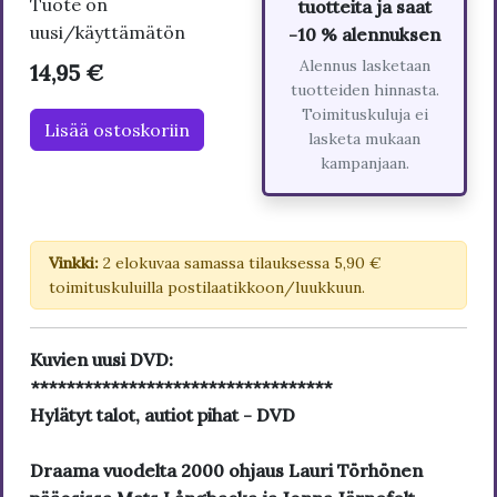
Tuote on
tuotteita ja saat
uusi/käyttämätön
-10 % alennuksen
Alennus lasketaan
14,95 €
tuotteiden hinnasta.
Toimituskuluja ei
Lisää ostoskoriin
lasketa mukaan
kampanjaan.
Vinkki:
2 elokuvaa samassa tilauksessa 5,90 €
toimituskuluilla postilaatikkoon/luukkuun.
Kuvien uusi DVD:
**********************************
Hylätyt talot, autiot pihat - DVD
Draama vuodelta 2000 ohjaus Lauri Törhönen