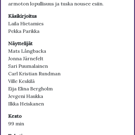
armoton lopullisuus ja tuska nousee esiin.
Käsikirjoitus
Laila Hietamies
Pekka Parikka
Näyttelijät
Mats Långbacka
Jonna Järnefelt
Sari Puumalainen
Carl Kristian Rundman
Ville Keskilä
Eija Elina Bergholm
Jevgeni Haukka
Ilkka Heiskanen
Kesto
99 min