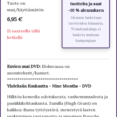
Tuote on
tuotteita ja saat
uusi/käyttämätön
-10 % alennuksen
Alennus lasketaan
6,95 €
tuotteiden hinnasta.
Toimituskuluja ei
Ei saatavilla tällä
lasketa mukaan
hetkellä
kampanjaan.
Kuvien uusi DVD:
Elokuvassa on
suomitekstit/kannet.
**********************************
Yhdeksän Kuukautta - Nine Months - DVD
Hillitön komedia odotuksesta, vanhemmuudesta ja
paniikkikohtauksista. Samilla (Hugh Grant) on
kaikkea: ihana tyttöystävä, menestyvä lasten
psykiatrinen vastaanotto ja punainen Porsche.