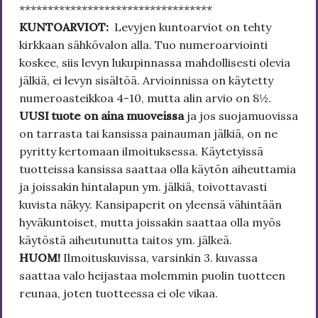
**********************************
KUNTOARVIOT:
Levyjen kuntoarviot on tehty
kirkkaan sähkövalon alla. Tuo numeroarviointi
koskee, siis levyn lukupinnassa mahdollisesti olevia
jälkiä, ei levyn sisältöä. Arvioinnissa on käytetty
numeroasteikkoa 4-10, mutta alin arvio on 8½.
UUSI tuote on aina muoveissa
ja jos suojamuovissa
on tarrasta tai kansissa painauman jälkiä, on ne
pyritty kertomaan ilmoituksessa. Käytetyissä
tuotteissa kansissa saattaa olla käytön aiheuttamia
ja joissakin hintalapun ym. jälkiä, toivottavasti
kuvista näkyy. Kansipaperit on yleensä vähintään
hyväkuntoiset, mutta joissakin saattaa olla myös
käytöstä aiheutunutta taitos ym. jälkeä.
HUOM!
Ilmoituskuvissa, varsinkin 3. kuvassa
saattaa valo heijastaa molemmin puolin tuotteen
reunaa, joten tuotteessa ei ole vikaa.