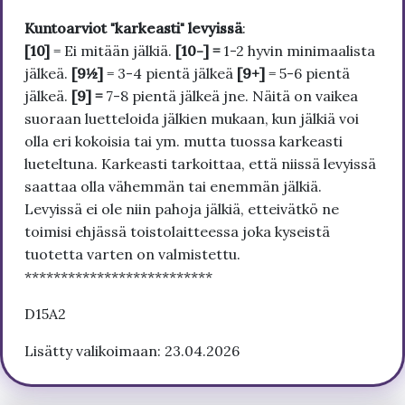
Kuntoarviot "karkeasti" levyissä
:
[10]
= Ei mitään jälkiä.
[10-] =
1-2 hyvin minimaalista
jälkeä.
[9½]
= 3-4 pientä jälkeä
[9+]
= 5-6 pientä
jälkeä.
[9] =
7-8 pientä jälkeä jne. Näitä on vaikea
suoraan luetteloida jälkien mukaan, kun jälkiä voi
olla eri kokoisia tai ym. mutta tuossa karkeasti
lueteltuna. Karkeasti tarkoittaa, että niissä levyissä
saattaa olla vähemmän tai enemmän jälkiä.
Levyissä ei ole niin pahoja jälkiä, etteivätkö ne
toimisi ehjässä toistolaitteessa joka kyseistä
tuotetta varten on valmistettu.
**************************
D15A2
Lisätty valikoimaan: 23.04.2026