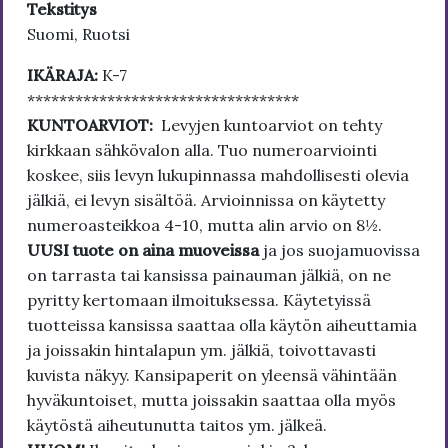
Tekstitys
Suomi, Ruotsi
IKÄRAJA:
K-7
**********************************
KUNTOARVIOT:
Levyjen kuntoarviot on tehty
kirkkaan sähkövalon alla. Tuo numeroarviointi
koskee, siis levyn lukupinnassa mahdollisesti olevia
jälkiä, ei levyn sisältöä. Arvioinnissa on käytetty
numeroasteikkoa 4-10, mutta alin arvio on 8½.
UUSI tuote on aina muoveissa
ja jos suojamuovissa
on tarrasta tai kansissa painauman jälkiä, on ne
pyritty kertomaan ilmoituksessa. Käytetyissä
tuotteissa kansissa saattaa olla käytön aiheuttamia
ja joissakin hintalapun ym. jälkiä, toivottavasti
kuvista näkyy. Kansipaperit on yleensä vähintään
hyväkuntoiset, mutta joissakin saattaa olla myös
käytöstä aiheutunutta taitos ym. jälkeä.