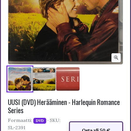
UUSI (DVD) Herääminen - Harlequin Romance
Series
Formaatti:
· SKU:
DVD
SL-2391
Osta yli 50 €