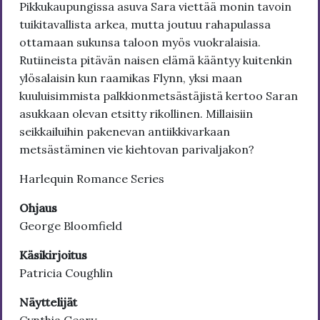
Pikkukaupungissa asuva Sara viettää monin tavoin
tuikitavallista arkea, mutta joutuu rahapulassa
ottamaan sukunsa taloon myös vuokralaisia.
Rutiineista pitävän naisen elämä kääntyy kuitenkin
ylösalaisin kun raamikas Flynn, yksi maan
kuuluisimmista palkkionmetsästäjistä kertoo Saran
asukkaan olevan etsitty rikollinen. Millaisiin
seikkailuihin pakenevan antiikkivarkaan
metsästäminen vie kiehtovan parivaljakon?
Harlequin Romance Series
Ohjaus
George Bloomfield
Käsikirjoitus
Patricia Coughlin
Näyttelijät
Cynthia Geary