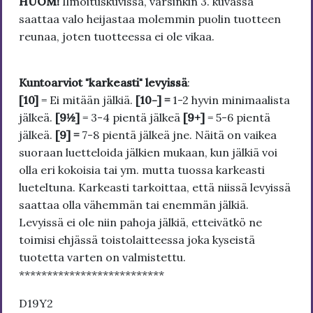
HUOM!
Ilmoituskuvissa, varsinkin 3. kuvassa
saattaa valo heijastaa molemmin puolin tuotteen
reunaa, joten tuotteessa ei ole vikaa.
Kuntoarviot "karkeasti" levyissä
:
[10]
= Ei mitään jälkiä.
[10-] =
1-2 hyvin minimaalista
jälkeä.
[9½]
= 3-4 pientä jälkeä
[9+]
= 5-6 pientä
jälkeä.
[9] =
7-8 pientä jälkeä jne. Näitä on vaikea
suoraan luetteloida jälkien mukaan, kun jälkiä voi
olla eri kokoisia tai ym. mutta tuossa karkeasti
lueteltuna. Karkeasti tarkoittaa, että niissä levyissä
saattaa olla vähemmän tai enemmän jälkiä.
Levyissä ei ole niin pahoja jälkiä, etteivätkö ne
toimisi ehjässä toistolaitteessa joka kyseistä
tuotetta varten on valmistettu.
**************************
D19Y2