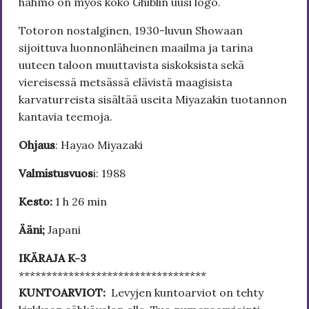
hahmo on myös koko Ghiblin uusi logo.
Totoron nostalginen, 1930-luvun Showaan
sijoittuva luonnonläheinen maailma ja tarina
uuteen taloon muuttavista siskoksista sekä
viereisessä metsässä elävistä maagisista
karvaturreista sisältää useita Miyazakin tuotannon
kantavia teemoja.
Ohjaus
: Hayao Miyazaki
Valmistusvuos
i: 1988
Kesto:
1 h 26 min
Ääni;
Japani
IKÄRAJA K-3
**********************************
KUNTOARVIOT:
Levyjen kuntoarviot on tehty