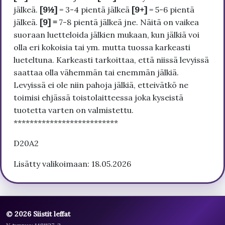
jälkeä.
[9½]
= 3-4 pientä jälkeä
[9+]
= 5-6 pientä
jälkeä.
[9] =
7-8 pientä jälkeä jne. Näitä on vaikea
suoraan luetteloida jälkien mukaan, kun jälkiä voi
olla eri kokoisia tai ym. mutta tuossa karkeasti
lueteltuna. Karkeasti tarkoittaa, että niissä levyissä
saattaa olla vähemmän tai enemmän jälkiä.
Levyissä ei ole niin pahoja jälkiä, etteivätkö ne
toimisi ehjässä toistolaitteessa joka kyseistä
tuotetta varten on valmistettu.
**************************
D20A2
Lisätty valikoimaan: 18.05.2026
© 2026 Siistit leffat