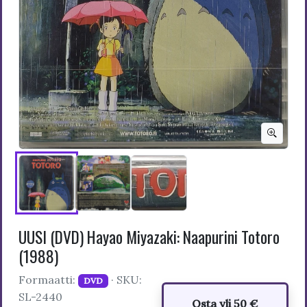
UUSI (DVD) Hayao Miyazaki: Naapurini Totoro
(1988)
Formaatti:
· SKU:
DVD
SL-2440
Osta yli 50 €