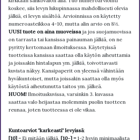
kirkkaan sähkövalon alla. Tuo numeroarviointi
koskee, siis levyn lukupinnassa mahdollisesti olevia
jälkiä, ei levyn sisältöä. Arvioinnissa on käytetty
numeroasteikkoa 4-10, mutta alin arvio on 8½.
UUSI tuote on aina muoveissa
ja jos suojamuovissa
on tarrasta tai kansissa painauman jälkiä, on ne
pyritty kertomaan ilmoituksessa. Käytetyissä
tuotteissa kansissa saattaa olla käytön aiheuttamia
ja joissakin hintalapun ym. jälkiä, toivottavasti
kuvista näkyy. Kansipaperit on yleensä vähintään
hyväkuntoiset, mutta joissakin saattaa olla myös
käytöstä aiheutunutta taitos ym. jälkeä.
HUOM!
Ilmoituskuvissa, varsinkin 3. kuvassa
saattaa valo heijastaa molemmin puolin tuotteen
reunaa, joten tuotteessa ei ole vikaa.
Kuntoarviot "karkeasti" levyissä
:
[10]
= Ei mitään jälkiä.
[10-] =
1-2 hyvin minimaalista