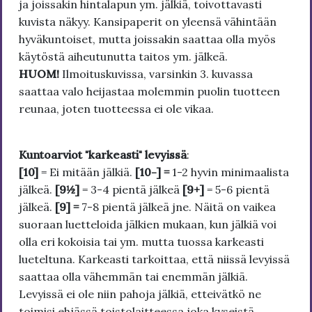
ja joissakin hintalapun ym. jälkiä, toivottavasti
kuvista näkyy. Kansipaperit on yleensä vähintään
hyväkuntoiset, mutta joissakin saattaa olla myös
käytöstä aiheutunutta taitos ym. jälkeä.
HUOM!
Ilmoituskuvissa, varsinkin 3. kuvassa
saattaa valo heijastaa molemmin puolin tuotteen
reunaa, joten tuotteessa ei ole vikaa.
Kuntoarviot "karkeasti" levyissä
:
[10]
= Ei mitään jälkiä.
[10-] =
1-2 hyvin minimaalista
jälkeä.
[9½]
= 3-4 pientä jälkeä
[9+]
= 5-6 pientä
jälkeä.
[9] =
7-8 pientä jälkeä jne. Näitä on vaikea
suoraan luetteloida jälkien mukaan, kun jälkiä voi
olla eri kokoisia tai ym. mutta tuossa karkeasti
lueteltuna. Karkeasti tarkoittaa, että niissä levyissä
saattaa olla vähemmän tai enemmän jälkiä.
Levyissä ei ole niin pahoja jälkiä, etteivätkö ne
toimisi ehjässä toistolaitteessa joka kyseistä