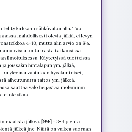
 tehty kirkkaan sähkövalon alla. Tuo
nnassa mahdollisesti olevia jälkiä, ei levyn
roasteikkoa 4-10, mutta alin arvio on 8½.
ojamuovissa on tarrasta tai kansissa
an ilmoituksessa. Käytetyissä tuotteissa
ja joissakin hintalapun ym. jälkiä,
t on yleensä vähintään hyväkuntoiset,
tä aiheutunutta taitos ym. jälkeä.
uvassa saattaa valo heijastaa molemmin
 ei ole vikaa.
inimaalista jälkeä.
[9½]
= 3-4 pientä
pientä jälkeä jne. Näitä on vaikea suoraan