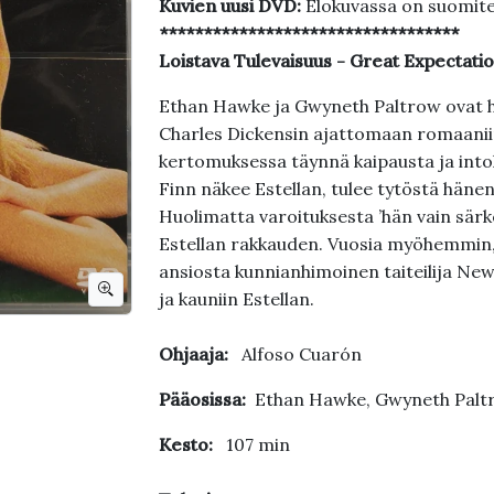
Kuvien uusi DVD:
Elokuvassa on suomite
**********************************
Loistava Tulevaisuus -
Great Expectati
Ethan Hawke ja Gwyneth Paltrow ovat häi
Charles Dickensin ajattomaan romaaniin
kertomuksessa täynnä kaipausta ja into
Finn näkee Estellan, tulee tytöstä hänen
Huolimatta varoituksesta ’hän vain särk
Estellan rakkauden. Vuosia myöhemmin,
ansiosta kunnianhimoinen taiteilija New 
ja kauniin Estellan.
Ohjaaja:
Alfoso Cuarón
Pääosissa:
Ethan Hawke, Gwyneth Paltr
Kesto:
107 min