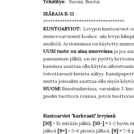
Tekstitys:
Suomi, Ruotsi
IKÄRAJA K-11
**********************************
KUNTOARVIOT:
Levyjen kuntoarviot on
numeroarviointi koskee, siis levyn lukupi
sisältöä. Arvioinnissa on käytetty nume
UUSI tuote on aina muoveissa
ja jos su
painauman jälkiä, on ne pyritty kertoma
kansissa saattaa olla käytön aiheuttamia 
toivottavasti kuvista näkyy. Kansipaperi
mutta joissakin saattaa olla myös käytös
HUOM!
Ilmoituskuvissa, varsinkin 3. k
puolin tuotteen reunaa, joten tuotteessa
Kuntoarviot "karkeasti" levyissä
:
[10]
= Ei mitään jälkiä.
[10-] =
1-2 hyvin m
jälkeä
[9+]
= 5-6 pientä jälkeä.
[9] =
7-8 