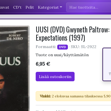
kuvat
CD't
Pelit
Kategoriat
UUSI (DVD) Gwyneth Paltrow: L
Expectations (1997)
Formaatti:
· SKU: SL-2922
DVD
Tuote on uusi/käyttämätön
6,95 €
T
Lisää ostoskoriin
Vinkki:
2 elokuvaa samassa tilauksessa 5,90