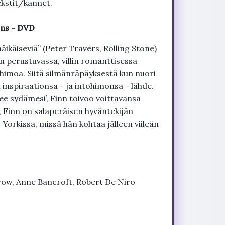
kstit/kannet.
ons - DVD
käiseviä” (Peter Travers, Rolling Stone)
 perustuvassa, villin romanttisessa
himoa. Siitä silmänräpäyksestä kun nuori
 inspiraationsa - ja intohimonsa - lähde.
ee sydämesi’, Finn toivoo voittavansa
 Finn on salaperäisen hyväntekijän
Yorkissa, missä hän kohtaa jälleen viileän
ow, Anne Bancroft, Robert De Niro