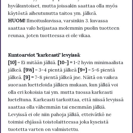
hyväkuntoiset, mutta joissakin saattaa olla myös
käytöstä aiheutunutta taitos ym. jälkeä.
HUOM!
Ilmoituskuvissa, varsinkin 3. kuvassa
saattaa valo heijastaa molemmin puolin tuotteen
reunaa, joten tuotteessa ei ole vikaa.
Kuntoarviot "karkeasti" levyissä
:
[10]
= Ei mitään jälkiä.
[10-] =
1-2 hyvin minimaalista
jälkeä.
[9½]
= 3-4 pientä jälkeä
[9+]
= 5-6 pientä
jälkeä.
[9] =
7-8 pientä jälkeä jne. Näitä on vaikea
suoraan luetteloida jälkien mukaan, kun jälkiä voi
olla eri kokoisia tai ym. mutta tuossa karkeasti
lueteltuna. Karkeasti tarkoittaa, että niissä levyissä
saattaa olla vähemmän tai enemmän jälkiä.
Levyissä ei ole niin pahoja jälkiä, etteivätkö ne
toimisi ehjässä toistolaitteessa joka kyseistä
tuotetta varten on valmistettu.