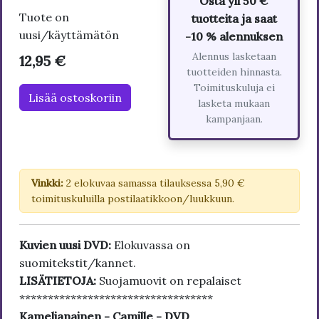
Osta yli 50 €
Tuote on
tuotteita ja saat
uusi/käyttämätön
-10 % alennuksen
Alennus lasketaan
12,95 €
tuotteiden hinnasta.
Toimituskuluja ei
Lisää ostoskoriin
lasketa mukaan
kampanjaan.
Vinkki:
2 elokuvaa samassa tilauksessa 5,90 €
toimituskuluilla postilaatikkoon/luukkuun.
Kuvien uusi DVD:
Elokuvassa on
suomitekstit/kannet.
LISÄTIETOJA:
Suojamuovit on repalaiset
**********************************
Kamelianainen - Camille - DVD