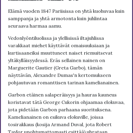
Elämä vuoden 1847 Pariisissa on yhtä kuohuvaa kuin
samppanja ja yhtä armotonta kuin juhlintaa
seuraava harmaa aamu.
Vedonlyöntiluolissa ja ylellisissä iltajuhlissa
varakkaat miehet käyttävät omaisuuksiaan ja
kurtisaaneiksi muuttuneet naiset riemuitsevat
yltäkylläisyydessä. Eräs sellainen nainen on
Marguerite Gautier (Greta Garbo), tämän
näyttävän, Alexandre Dumas'n kertomukseen
pohjautuvan romanttisen tarinan kamelianainen.
Garbon etäinen salaperäisyys ja hauras kauneus
koristavat tätä George Cukorin ohjaamaa elokuvaa,
jota pidetään Garbon parhaana suorituksena.
Kamelianainen on esikuva elokuville, joissa
tosirakkaus (kosija Armand Duval, jota Robert
Taylor unohtumattomasti esittää) uhrataan