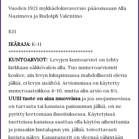
Vuoden 1921 mykkäelokuvaversio pääosissaan Alla
Nazimova ja Rudolph Valentino
K11
IKÄRAJA:
K-11
**********************************
KUNTOARVIOT:
Levyjen kuntoarviot on tehty
kirkkaan sähkövalon alla. Tuo numeroarviointi
koskee, siis levyn lukupinnassa mahdollisesti olevia
jälkiä, ei levyn sisältöä. Arvioinnissa on käytetty
numeroasteikkoa 4-10, mutta alin arvio on 8½.
UUSI tuote on aina muoveissa
ja jos suojamuovissa
on tarrasta tai kansissa painauman jälkiä, on ne
pyritty kertomaan ilmoituksessa. Käytetyissä
tuotteissa kansissa saattaa olla käytön aiheuttamia
ja joissakin hintalapun ym. jälkiä, toivottavasti
kuvista näkyy. Kansipaperit on yleensä vähintään