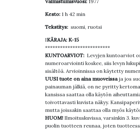
Valmistumisvuosi:
1977
Kesto:
1 h 42 min
Tekstitys:
suomi, ruotsi
I
KÄRAJA:
K-15
**************************
KUNTOARVIOT:
Levyjen kuntoarviot on
numeroarviointi koskee, siis levyn lukupi
sisältöä. Arvioinnissa on käytetty nume
UUSI tuote on aina muoveissa
ja jos su
painauman jälkiä, on ne pyritty kertoma
kansissa saattaa olla käytön aiheuttamia 
toivottavasti kuvista näkyy. Kansipaperi
mutta joissakin saattaa olla myös käytös
HUOM!
Ilmoituskuvissa, varsinkin 3. k
puolin tuotteen reunaa, joten tuotteessa