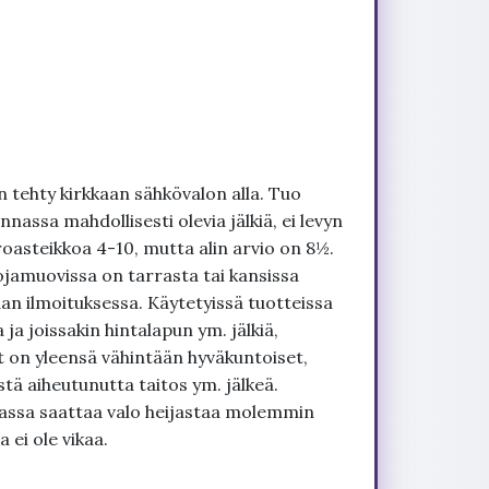
 tehty kirkkaan sähkövalon alla. Tuo
nnassa mahdollisesti olevia jälkiä, ei levyn
roasteikkoa 4-10, mutta alin arvio on 8½.
ojamuovissa on tarrasta tai kansissa
an ilmoituksessa. Käytetyissä tuotteissa
ja joissakin hintalapun ym. jälkiä,
t on yleensä vähintään hyväkuntoiset,
tä aiheutunutta taitos ym. jälkeä.
uvassa saattaa valo heijastaa molemmin
 ei ole vikaa.