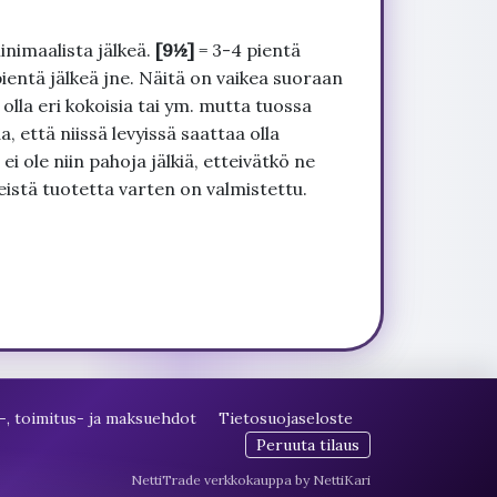
inimaalista jälkeä.
[9½]
= 3-4 pientä
pientä jälkeä jne. Näitä on vaikea suoraan
 olla eri kokoisia tai ym. mutta tuossa
, että niissä levyissä saattaa olla
 ole niin pahoja jälkiä, etteivätkö ne
seistä tuotetta varten on valmistettu.
-, toimitus- ja maksuehdot
Tietosuojaseloste
Peruuta tilaus
NettiTrade verkkokauppa by NettiKari