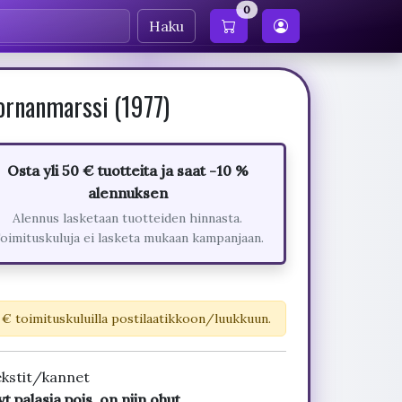
0
Haku
rnanmarssi (1977)
Osta yli 50 € tuotteita ja saat -10 %
alennuksen
Alennus lasketaan tuotteiden hinnasta.
oimituskuluja ei lasketa mukaan kampanjaan.
 € toimituskuluilla postilaatikkoon/luukkuun.
ekstit/kannet
palasia pois, on niin ohut.