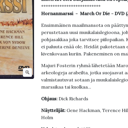
**************************
Hornanmarssi - March Or Die - DVD 
Ensimmäinen maailmansota on päättyny
perustetaan uusi muukalaislegioona, joh
pohjasakkaa joka tarvitsee piilopaikan. 
ei paluuta enää ole. Heidät pakotetaan ep
kivenkovaan kuriin. Pakeneminen on m
Majuri Fosterin ryhmä lähetetään Maro
arkeologeja arabeilta, jotka suojaavat 
valmistautuvat sotaan ja muukalaislegio
marssikaa tai kuolkaa...
Ohjaus:
Dick Richards
Näyttelijät:
Gene Hackman, Terence Hill
Holm