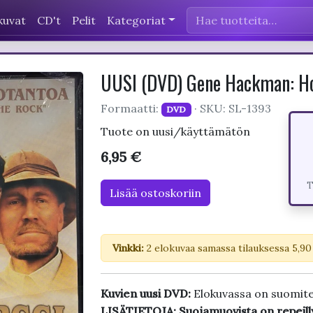
kuvat
CD't
Pelit
Kategoriat
UUSI (DVD) Gene Hackman: Ho
Formaatti:
· SKU: SL-1393
DVD
Tuote on uusi/käyttämätön
6,95 €
T
Lisää ostoskoriin
Vinkki:
2 elokuvaa samassa tilauksessa 5,90
Kuvien uusi DVD:
Elokuvassa on suomit
LISÄTIETOJA: Suojamuovista on repeillyt 