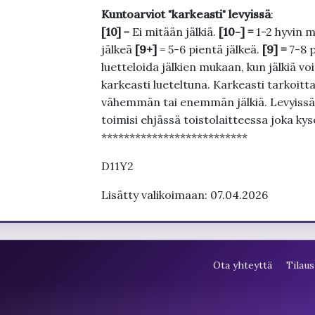
Kuntoarviot "karkeasti" levyissä
:
[10]
= Ei mitään jälkiä.
[10-] =
1-2 hyvin m
jälkeä
[9+]
= 5-6 pientä jälkeä.
[9] =
7-8 
luetteloida jälkien mukaan, kun jälkiä voi
karkeasti lueteltuna. Karkeasti tarkoittaa
vähemmän tai enemmän jälkiä. Levyissä ei
toimisi ehjässä toistolaitteessa joka ky
**************************
D11Y2
Lisätty valikoimaan: 07.04.2026
Ota yhteyttä
Tilaus