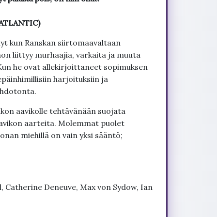
(ATLANTIC)
t kun Ranskan siirtomaavaltaan
on liittyy murhaajia, varkaita ja muuta
Kun he ovat allekirjoittaneet sopimuksen
äinhimillisiin harjoituksiin ja
ahdotonta.
kon aavikolle tehtävänään suojata
aavikon aarteita. Molemmat puolet
onan miehillä on vain yksi sääntö;
, Catherine Deneuve, Max von Sydow, Ian