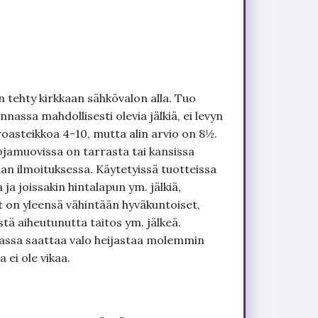
 tehty kirkkaan sähkövalon alla. Tuo
nnassa mahdollisesti olevia jälkiä, ei levyn
roasteikkoa 4-10, mutta alin arvio on 8½.
ojamuovissa on tarrasta tai kansissa
an ilmoituksessa. Käytetyissä tuotteissa
ja joissakin hintalapun ym. jälkiä,
t on yleensä vähintään hyväkuntoiset,
tä aiheutunutta taitos ym. jälkeä.
uvassa saattaa valo heijastaa molemmin
 ei ole vikaa.