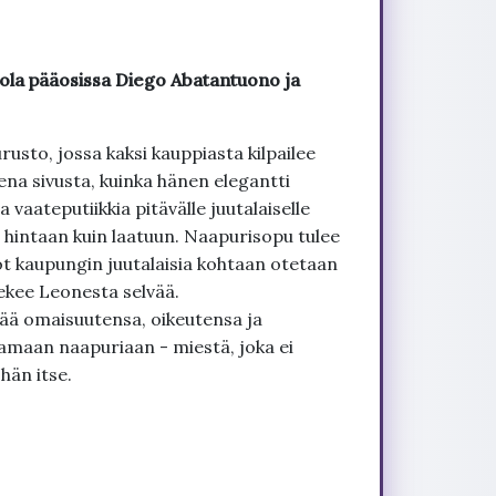
ola pääosissa Diego Abatantuono ja
usto, jossa kaksi kauppiasta kilpailee
na sivusta, kuinka hänen elegantti
vaateputiikkia pitävälle juutalaiselle
hintaan kuin laatuun. Naapurisopu tulee
ot kaupungin juutalaisia kohtaan otetaan
ekee Leonesta selvää.
ä omaisuutensa, oikeutensa ja
maan naapuriaan - miestä, joka ei
hän itse.