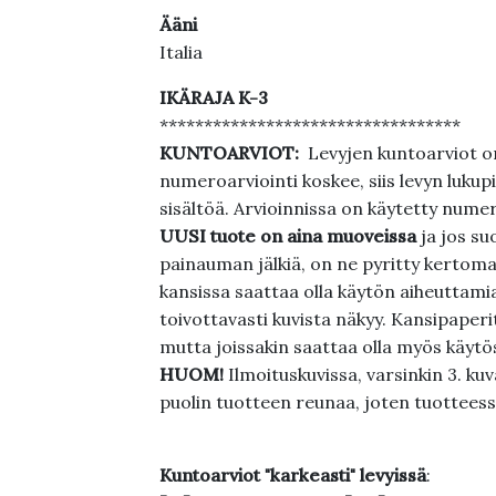
Ääni
Italia
IKÄRAJA K-3
**********************************
KUNTOARVIOT:
Levyjen kuntoarviot on
numeroarviointi koskee, siis levyn lukupi
sisältöä. Arvioinnissa on käytetty nume
UUSI tuote on aina muoveissa
ja jos su
painauman jälkiä, on ne pyritty kertoma
kansissa saattaa olla käytön aiheuttamia 
toivottavasti kuvista näkyy. Kansipaperi
mutta joissakin saattaa olla myös käytös
HUOM!
Ilmoituskuvissa, varsinkin 3. k
puolin tuotteen reunaa, joten tuotteessa
Kuntoarviot "karkeasti" levyissä
: