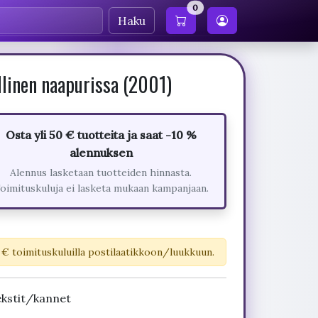
0
Haku
llinen naapurissa (2001)
Osta yli 50 € tuotteita ja saat -10 %
alennuksen
Alennus lasketaan tuotteiden hinnasta.
oimituskuluja ei lasketa mukaan kampanjaan.
 € toimituskuluilla postilaatikkoon/luukkuun.
ekstit/kannet