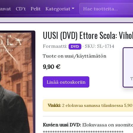
kuvat
CD't
Pelit
Kategoriat
UUSI (DVD) Ettore Scola: Viho
Formaatti:
· SKU: SL-1714
DVD
Tuote on uusi/käyttämätön
9,90 €
T
Lisää ostoskoriin
Vinkki:
2 elokuvaa samassa tilauksessa 5,90
Kuvien uusi DVD:
Elokuvassa on suomit
**********************************