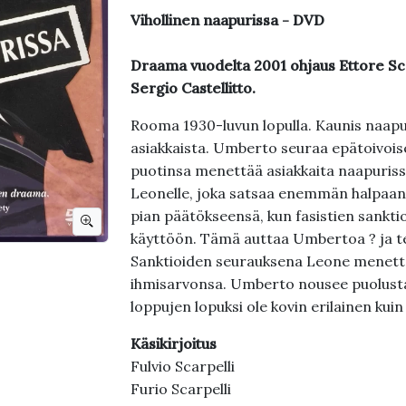
Vihollinen naapurissa - DVD
Draama vuodelta 2001 ohjaus Ettore Sc
Sergio Castellitto.
Rooma 1930-luvun lopulla. Kaunis naapur
asiakkaista. Umberto seuraa epätoivoise
puotinsa menettää asiakkaita naapurissa 
Leonelle, joka satsaa enemmän halpaan 
pian päätökseensä, kun fasistien sankti
käyttöön. Tämä auttaa Umbertoa ? ja t
Sanktioiden seurauksena Leone menettä
ihmisarvonsa. Umberto nousee puolusta
loppujen lopuksi ole kovin erilainen kuin 
Käsikirjoitus
Fulvio Scarpelli
Furio Scarpelli