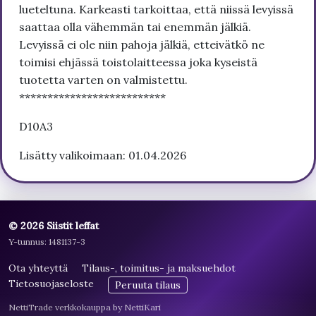
lueteltuna. Karkeasti tarkoittaa, että niissä levyissä
saattaa olla vähemmän tai enemmän jälkiä.
Levyissä ei ole niin pahoja jälkiä, etteivätkö ne
toimisi ehjässä toistolaitteessa joka kyseistä
tuotetta varten on valmistettu.
**************************
D10A3
Lisätty valikoimaan: 01.04.2026
© 2026 Siistit leffat
Y-tunnus: 1481137-3
Ota yhteyttä
Tilaus-, toimitus- ja maksuehdot
Tietosuojaseloste
Peruuta tilaus
NettiTrade verkkokauppa by NettiKari