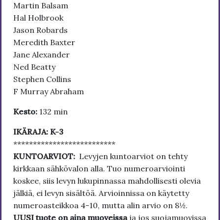
Martin Balsam
Hal Holbrook
Jason Robards
Meredith Baxter
Jane Alexander
Ned Beatty
Stephen Collins
F Murray Abraham
Kesto:
132 min
IKÄRAJA: K-3
**************************
KUNTOARVIOT:
Levyjen kuntoarviot on tehty
kirkkaan sähkövalon alla. Tuo numeroarviointi
koskee, siis levyn lukupinnassa mahdollisesti olevia
jälkiä, ei levyn sisältöä. Arvioinnissa on käytetty
numeroasteikkoa 4-10, mutta alin arvio on 8½.
UUSI tuote on aina muoveissa
ja jos suojamuovissa