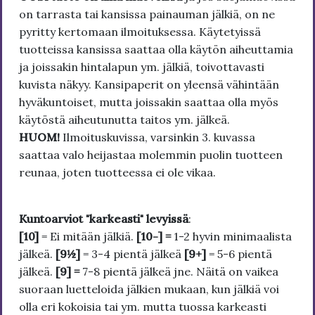
on tarrasta tai kansissa painauman jälkiä, on ne
pyritty kertomaan ilmoituksessa. Käytetyissä
tuotteissa kansissa saattaa olla käytön aiheuttamia
ja joissakin hintalapun ym. jälkiä, toivottavasti
kuvista näkyy. Kansipaperit on yleensä vähintään
hyväkuntoiset, mutta joissakin saattaa olla myös
käytöstä aiheutunutta taitos ym. jälkeä.
HUOM!
Ilmoituskuvissa, varsinkin 3. kuvassa
saattaa valo heijastaa molemmin puolin tuotteen
reunaa, joten tuotteessa ei ole vikaa.
Kuntoarviot "karkeasti" levyissä
:
[10]
= Ei mitään jälkiä.
[10-] =
1-2 hyvin minimaalista
jälkeä.
[9½]
= 3-4 pientä jälkeä
[9+]
= 5-6 pientä
jälkeä.
[9] =
7-8 pientä jälkeä jne. Näitä on vaikea
suoraan luetteloida jälkien mukaan, kun jälkiä voi
olla eri kokoisia tai ym. mutta tuossa karkeasti