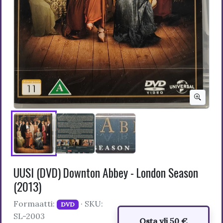
UUSI (DVD) Downton Abbey - London Season
(2013)
Formaatti:
· SKU:
DVD
SL-2003
Osta yli 50 €