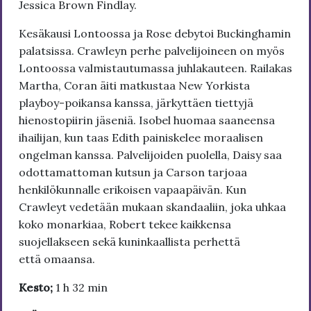
Jessica Brown Findlay.
Kesäkausi Lontoossa ja Rose debytoi Buckinghamin
palatsissa. Crawleyn perhe palvelijoineen on myös
Lontoossa valmistautumassa juhlakauteen. Railakas
Martha, Coran äiti matkustaa New Yorkista
playboy-poikansa kanssa, järkyttäen tiettyjä
hienostopiirin jäseniä. Isobel huomaa saaneensa
ihailijan, kun taas Edith painiskelee moraalisen
ongelman kanssa. Palvelijoiden puolella, Daisy saa
odottamattoman kutsun ja Carson tarjoaa
henkilökunnalle erikoisen vapaapäivän. Kun
Crawleyt vedetään mukaan skandaaliin, joka uhkaa
koko monarkiaa, Robert tekee kaikkensa
suojellakseen sekä kuninkaallista perhettä
että omaansa.
Kesto;
1 h 32 min