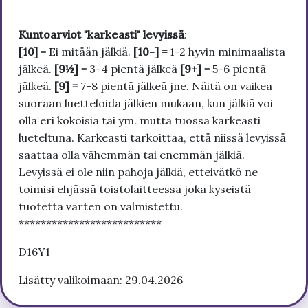
Kuntoarviot "karkeasti" levyissä
:
[10]
= Ei mitään jälkiä.
[10-] =
1-2 hyvin minimaalista
jälkeä.
[9½]
= 3-4 pientä jälkeä
[9+]
= 5-6 pientä
jälkeä.
[9] =
7-8 pientä jälkeä jne. Näitä on vaikea
suoraan luetteloida jälkien mukaan, kun jälkiä voi
olla eri kokoisia tai ym. mutta tuossa karkeasti
lueteltuna. Karkeasti tarkoittaa, että niissä levyissä
saattaa olla vähemmän tai enemmän jälkiä.
Levyissä ei ole niin pahoja jälkiä, etteivätkö ne
toimisi ehjässä toistolaitteessa joka kyseistä
tuotetta varten on valmistettu.
**************************
D16Y1
Lisätty valikoimaan: 29.04.2026