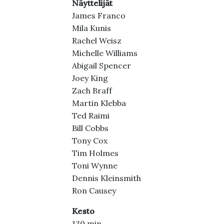
Näyttelijät
James Franco
Mila Kunis
Rachel Weisz
Michelle Williams
Abigail Spencer
Joey King
Zach Braff
Martin Klebba
Ted Raimi
Bill Cobbs
Tony Cox
Tim Holmes
Toni Wynne
Dennis Kleinsmith
Ron Causey
Kesto
130 min