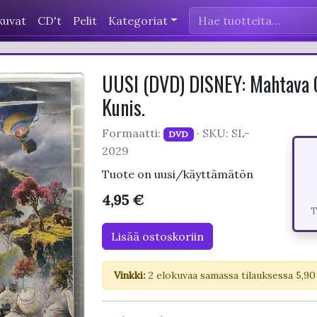
kuvat
CD't
Pelit
Kategoriat
UUSI (DVD) DISNEY: Mahtava O
Kunis.
Formaatti:
· SKU: SL-
DVD
2029
Tuote on uusi/käyttämätön
4,95 €
T
Lisää ostoskoriin
Vinkki:
2 elokuvaa samassa tilauksessa 5,90