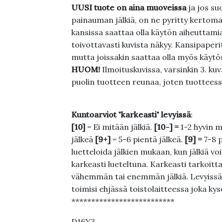
UUSI tuote on aina muoveissa
ja jos su
painauman jälkiä, on ne pyritty kertoma
kansissa saattaa olla käytön aiheuttamia 
toivottavasti kuvista näkyy. Kansipaperi
mutta joissakin saattaa olla myös käytös
HUOM!
Ilmoituskuvissa, varsinkin 3. k
puolin tuotteen reunaa, joten tuotteessa
Kuntoarviot "karkeasti" levyissä
:
[10]
= Ei mitään jälkiä.
[10-] =
1-2 hyvin m
jälkeä
[9+]
= 5-6 pientä jälkeä.
[9] =
7-8 
luetteloida jälkien mukaan, kun jälkiä voi
karkeasti lueteltuna. Karkeasti tarkoittaa
vähemmän tai enemmän jälkiä. Levyissä ei
toimisi ehjässä toistolaitteessa joka ky
**************************
D16Y3