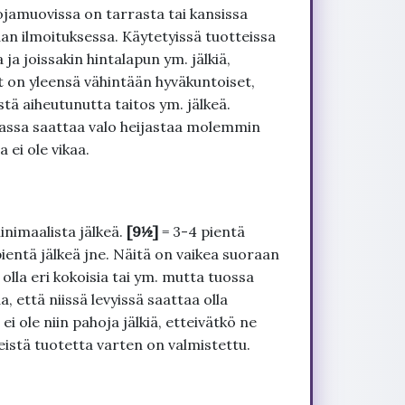
ojamuovissa on tarrasta tai kansissa
an ilmoituksessa. Käytetyissä tuotteissa
ja joissakin hintalapun ym. jälkiä,
t on yleensä vähintään hyväkuntoiset,
tä aiheutunutta taitos ym. jälkeä.
uvassa saattaa valo heijastaa molemmin
 ei ole vikaa.
inimaalista jälkeä.
[9½]
= 3-4 pientä
pientä jälkeä jne. Näitä on vaikea suoraan
 olla eri kokoisia tai ym. mutta tuossa
, että niissä levyissä saattaa olla
 ole niin pahoja jälkiä, etteivätkö ne
seistä tuotetta varten on valmistettu.