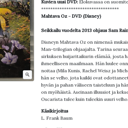
Kuvien uusi DVD:
Elokuvassa on suomite
**********************************
Mahtava Oz - DVD (Disney)
Seikkailu vuodelta 2013 ohjaus Sam Rai
Disneyn Mahtava Oz on nimensä mukaise
Man-trilogian ohjaajalta. Tarina seuraa
sirkuksen huijaritaikurin elämää, josta
ihmeelliseen maailmaan. Hän luulee on
noitaa (Mila Kunis, Rachel Weisz ja Miche
hän se velho, jota kaikki ovat odottan
hyvän ja pahan väliseen taisteluun ja hä
on myöhäistä. Aseinaan illuusiot ja kekse
Oscarista tulee kuin tuleekin suuri velho
Käsikirjoitus
L. Frank Baum