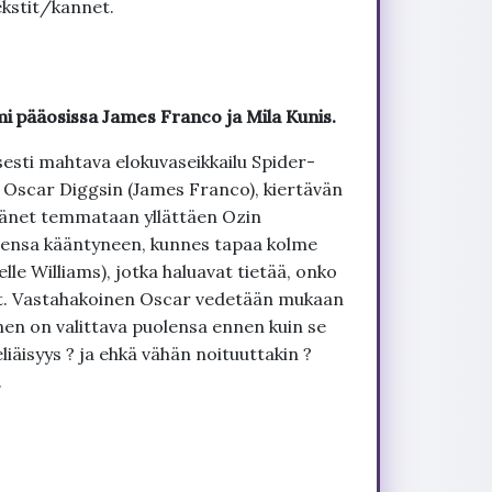
kstit/kannet.
mi pääosissa James Franco ja Mila Kunis.
sti mahtava elokuvaseikkailu Spider-
 Oscar Diggsin (James Franco), kiertävän
 hänet temmataan yllättäen Ozin
nensa kääntyneen, kunnes tapaa kolme
lle Williams), jotka haluavat tietää, onko
eet. Vastahakoinen Oscar vedetään mukaan
nen on valittava puolensa ennen kuin se
liäisyys ? ja ehkä vähän noituuttakin ?
.