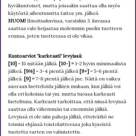
hyväkuntoiset, mutta joissakin saattaa olla myös
käytöstä aiheutunutta taitos ym. jälkeä.
HUOM!
Ilmoituskuvissa, varsinkin 3. kuvassa
saattaa valo heijastaa molemmin puolin tuotteen
reunaa, joten tuotteessa ei ole vikaa.
Kuntoarviot "karkeasti" levyissä
:
[10]
= Ei mitään jälkiä.
[10-] =
1-2 hyvin minimaalista
jälkeä.
[9½]
= 3-4 pientä jälkeä
[9+]
= 5-6 pientä
jälkeä.
[9] =
7-8 pientä jälkeä jne. Näitä on vaikea
suoraan luetteloida jälkien mukaan, kun jälkiä voi
olla eri kokoisia tai ym. mutta tuossa karkeasti
lueteltuna. Karkeasti tarkoittaa, että niissä levyissä
saattaa olla vähemmän tai enemmän jälkiä.
Levyissä ei ole niin pahoja jälkiä, etteivätkö ne
toimisi ehjässä toistolaitteessa joka kyseistä
tuotetta varten on valmistettu.