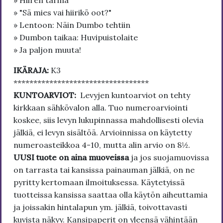
» Hiiren tarina
» "Sä mies vai hiirikö oot?"
» Lentoon: Näin Dumbo tehtiin
» Dumbon taikaa: Huvipuistolaite
» Ja paljon muuta!
IKÄRAJA:
K3
**********************************
KUNTOARVIOT:
Levyjen kuntoarviot on tehty
kirkkaan sähkövalon alla. Tuo numeroarviointi
koskee, siis levyn lukupinnassa mahdollisesti olevia
jälkiä, ei levyn sisältöä. Arvioinnissa on käytetty
numeroasteikkoa 4-10, mutta alin arvio on 8½.
UUSI tuote on aina muoveissa
ja jos suojamuovissa
on tarrasta tai kansissa painauman jälkiä, on ne
pyritty kertomaan ilmoituksessa. Käytetyissä
tuotteissa kansissa saattaa olla käytön aiheuttamia
ja joissakin hintalapun ym. jälkiä, toivottavasti
kuvista näkyy. Kansipaperit on yleensä vähintään