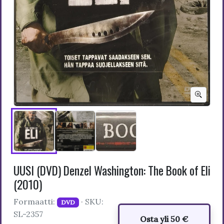
UUSI (DVD) Denzel Washington: The Book of Eli
(2010)
Formaatti:
· SKU:
DVD
SL-2357
Osta yli 50 €