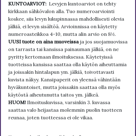
KUNTOARVIOT:
Levyjen kuntoarviot on tehty
kirkkaan sähkövalon alla. Tuo numeroarviointi
koskee, siis levyn lukupinnassa mahdollisesti olevia
jälkiä, ei levyn sisältöä. Arvioinnissa on käytetty
numeroasteikkoa 4-10, mutta alin arvio on 8½.
UUSI tuote on aina muoveissa
ja jos suojamuovissa
on tarrasta tai kansissa painauman jälkiä, on ne
pyritty kertomaan ilmoituksessa. Käytetyissä
tuotteissa kansissa saattaa olla käytön aiheuttamia
ja joissakin hintalapun ym. jälkiä, toivottavasti
kuvista näkyy. Kansipaperit on yleensä vähintään
hyväkuntoiset, mutta joissakin saattaa olla myös
käytöstä aiheutunutta taitos ym. jälkeä.
HUOM!
Ilmoituskuvissa, varsinkin 3. kuvassa
saattaa valo heijastaa molemmin puolin tuotteen
reunaa, joten tuotteessa ei ole vikaa.