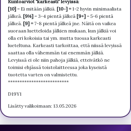
Kuntoarviot "karkeasti" levyissä
:
[10]
= Ei mitään jälkiä.
[10-] =
1-2 hyvin minimaalista
jälkeä.
[9½]
= 3-4 pientä jälkeä
[9+]
= 5-6 pientä
jälkeä.
[9] =
7-8 pientä jälkeä jne. Näitä on vaikea
suoraan luetteloida jälkien mukaan, kun jälkiä voi
olla eri kokoisia tai ym. mutta tuossa karkeasti
lueteltuna. Karkeasti tarkoittaa, että niissä levyissä
saattaa olla vähemmän tai enemmän jälkiä.
Levyissä ei ole niin pahoja jälkiä, etteivätkö ne
toimisi ehjässä toistolaitteessa joka kyseistä
tuotetta varten on valmistettu.
**************************
D19Y1
Lisätty valikoimaan: 13.05.2026