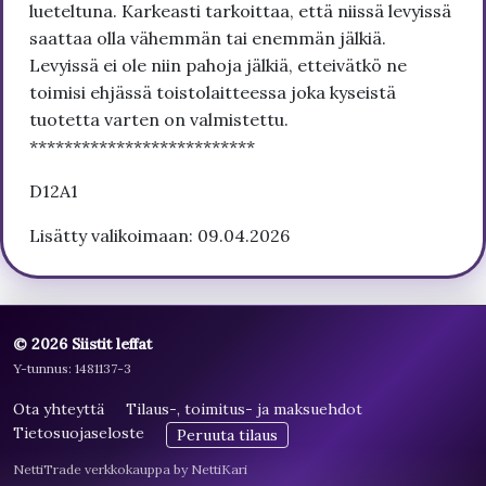
lueteltuna. Karkeasti tarkoittaa, että niissä levyissä
saattaa olla vähemmän tai enemmän jälkiä.
Levyissä ei ole niin pahoja jälkiä, etteivätkö ne
toimisi ehjässä toistolaitteessa joka kyseistä
tuotetta varten on valmistettu.
**************************
D12A1
Lisätty valikoimaan: 09.04.2026
© 2026 Siistit leffat
Y-tunnus: 1481137-3
Ota yhteyttä
Tilaus-, toimitus- ja maksuehdot
Tietosuojaseloste
Peruuta tilaus
NettiTrade verkkokauppa by NettiKari