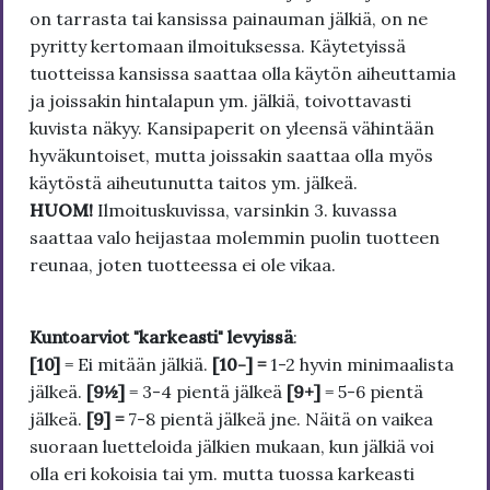
on tarrasta tai kansissa painauman jälkiä, on ne
pyritty kertomaan ilmoituksessa. Käytetyissä
tuotteissa kansissa saattaa olla käytön aiheuttamia
ja joissakin hintalapun ym. jälkiä, toivottavasti
kuvista näkyy. Kansipaperit on yleensä vähintään
hyväkuntoiset, mutta joissakin saattaa olla myös
käytöstä aiheutunutta taitos ym. jälkeä.
HUOM!
Ilmoituskuvissa, varsinkin 3. kuvassa
saattaa valo heijastaa molemmin puolin tuotteen
reunaa, joten tuotteessa ei ole vikaa.
Kuntoarviot "karkeasti" levyissä
:
[10]
= Ei mitään jälkiä.
[10-] =
1-2 hyvin minimaalista
jälkeä.
[9½]
= 3-4 pientä jälkeä
[9+]
= 5-6 pientä
jälkeä.
[9] =
7-8 pientä jälkeä jne. Näitä on vaikea
suoraan luetteloida jälkien mukaan, kun jälkiä voi
olla eri kokoisia tai ym. mutta tuossa karkeasti