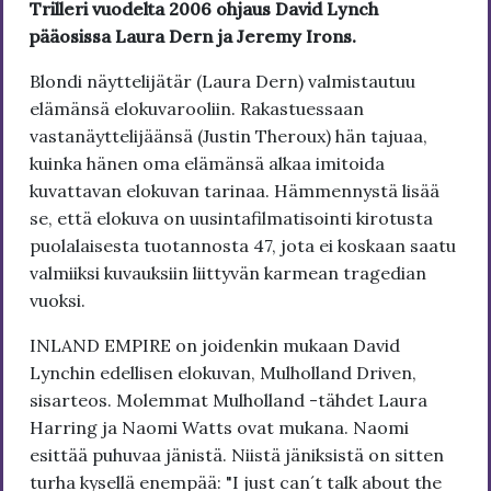
Trilleri vuodelta 2006 ohjaus David Lynch
pääosissa Laura Dern ja Jeremy Irons.
Blondi näyttelijätär (Laura Dern) valmistautuu
elämänsä elokuvarooliin. Rakastuessaan
vastanäyttelijäänsä (Justin Theroux) hän tajuaa,
kuinka hänen oma elämänsä alkaa imitoida
kuvattavan elokuvan tarinaa. Hämmennystä lisää
se, että elokuva on uusintafilmatisointi kirotusta
puolalaisesta tuotannosta 47, jota ei koskaan saatu
valmiiksi kuvauksiin liittyvän karmean tragedian
vuoksi.
INLAND EMPIRE on joidenkin mukaan David
Lynchin edellisen elokuvan, Mulholland Driven,
sisarteos. Molemmat Mulholland -tähdet Laura
Harring ja Naomi Watts ovat mukana. Naomi
esittää puhuvaa jänistä. Niistä jäniksistä on sitten
turha kysellä enempää: "I just can´t talk about the