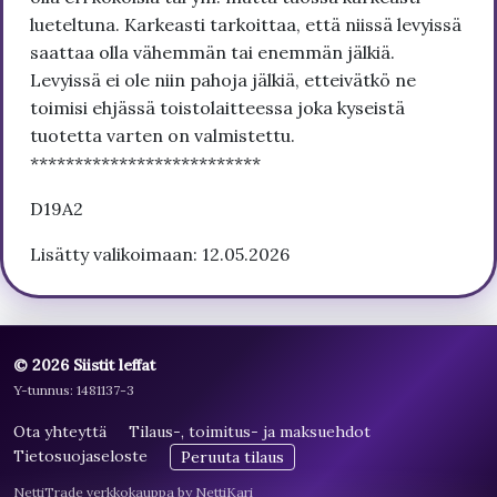
lueteltuna. Karkeasti tarkoittaa, että niissä levyissä
saattaa olla vähemmän tai enemmän jälkiä.
Levyissä ei ole niin pahoja jälkiä, etteivätkö ne
toimisi ehjässä toistolaitteessa joka kyseistä
tuotetta varten on valmistettu.
**************************
D19A2
Lisätty valikoimaan: 12.05.2026
© 2026 Siistit leffat
Y-tunnus: 1481137-3
Ota yhteyttä
Tilaus-, toimitus- ja maksuehdot
Tietosuojaseloste
Peruuta tilaus
NettiTrade verkkokauppa by NettiKari