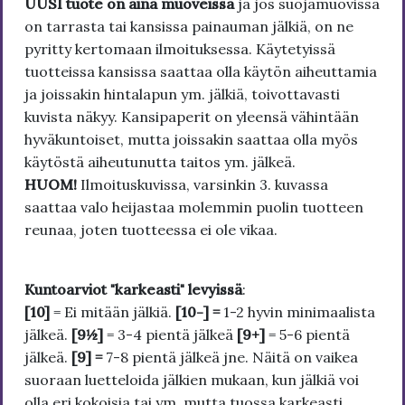
UUSI tuote on aina muoveissa
ja jos suojamuovissa
on tarrasta tai kansissa painauman jälkiä, on ne
pyritty kertomaan ilmoituksessa. Käytetyissä
tuotteissa kansissa saattaa olla käytön aiheuttamia
ja joissakin hintalapun ym. jälkiä, toivottavasti
kuvista näkyy. Kansipaperit on yleensä vähintään
hyväkuntoiset, mutta joissakin saattaa olla myös
käytöstä aiheutunutta taitos ym. jälkeä.
HUOM!
Ilmoituskuvissa, varsinkin 3. kuvassa
saattaa valo heijastaa molemmin puolin tuotteen
reunaa, joten tuotteessa ei ole vikaa.
Kuntoarviot "karkeasti" levyissä
:
[10]
= Ei mitään jälkiä.
[10-] =
1-2 hyvin minimaalista
jälkeä.
[9½]
= 3-4 pientä jälkeä
[9+]
= 5-6 pientä
jälkeä.
[9] =
7-8 pientä jälkeä jne. Näitä on vaikea
suoraan luetteloida jälkien mukaan, kun jälkiä voi
olla eri kokoisia tai ym. mutta tuossa karkeasti