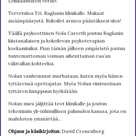
Leikkaamaton versio.
Tervetuloa Tri. Raglanin klinikalle. Maksat
sisäänpääsystä. Rukoilet armoa päästäksesi ulos!
Täällä psykoottinen Nola Carveth joutuu Raglanin
kiistanalaisen ja kokeilevan psykoterapian
koekaniiniksi. Pian tämän jälkeen ympäristö joutuu
tuntemattoman voiman aiheuttaman raa’an
väkivallan kohteeksi.
Nolan vanhemmat murhataan, kuten myös hänen
tyttärensä opettajatar. Myös Nolan viisivuotiaan
tyttären kimppuun hyökätään.
Nolan mies jäljittää teot klinikalle ja joutuu
tekemisiin yli-inhimillisen pahuuden kanssa, jota on
mahdoton ymmärtää...
Ohjaus ja käsikirjoitus:
David Cronenberg