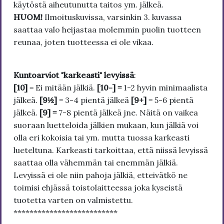
käytöstä aiheutunutta taitos ym. jälkeä.
HUOM!
Ilmoituskuvissa, varsinkin 3. kuvassa
saattaa valo heijastaa molemmin puolin tuotteen
reunaa, joten tuotteessa ei ole vikaa.
Kuntoarviot "karkeasti" levyissä
:
[10]
= Ei mitään jälkiä.
[10-] =
1-2 hyvin minimaalista
jälkeä.
[9½]
= 3-4 pientä jälkeä
[9+]
= 5-6 pientä
jälkeä.
[9] =
7-8 pientä jälkeä jne. Näitä on vaikea
suoraan luetteloida jälkien mukaan, kun jälkiä voi
olla eri kokoisia tai ym. mutta tuossa karkeasti
lueteltuna. Karkeasti tarkoittaa, että niissä levyissä
saattaa olla vähemmän tai enemmän jälkiä.
Levyissä ei ole niin pahoja jälkiä, etteivätkö ne
toimisi ehjässä toistolaitteessa joka kyseistä
tuotetta varten on valmistettu.
**************************