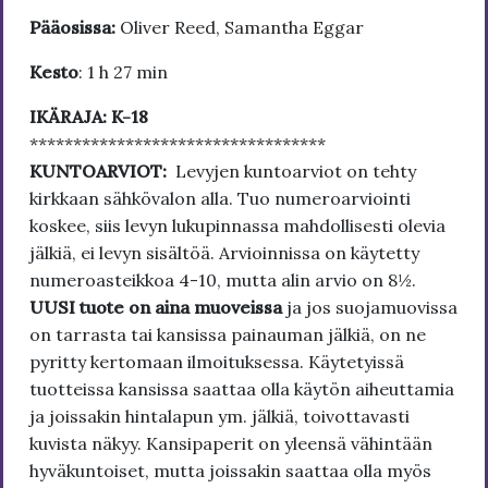
Pääosissa:
Oliver Reed, Samantha Eggar
Kesto
: 1 h 27 min
IKÄRAJA: K-18
**********************************
KUNTOARVIOT:
Levyjen kuntoarviot on tehty
kirkkaan sähkövalon alla. Tuo numeroarviointi
koskee, siis levyn lukupinnassa mahdollisesti olevia
jälkiä, ei levyn sisältöä. Arvioinnissa on käytetty
numeroasteikkoa 4-10, mutta alin arvio on 8½.
UUSI tuote on aina muoveissa
ja jos suojamuovissa
on tarrasta tai kansissa painauman jälkiä, on ne
pyritty kertomaan ilmoituksessa. Käytetyissä
tuotteissa kansissa saattaa olla käytön aiheuttamia
ja joissakin hintalapun ym. jälkiä, toivottavasti
kuvista näkyy. Kansipaperit on yleensä vähintään
hyväkuntoiset, mutta joissakin saattaa olla myös