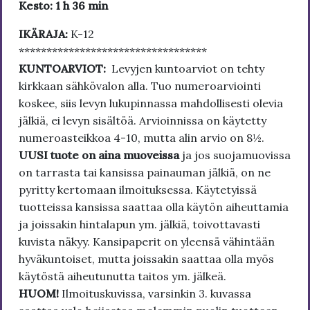
Kesto: 1 h 36 min
IKÄRAJA:
K-12
**********************************
KUNTOARVIOT:
Levyjen kuntoarviot on tehty
kirkkaan sähkövalon alla. Tuo numeroarviointi
koskee, siis levyn lukupinnassa mahdollisesti olevia
jälkiä, ei levyn sisältöä. Arvioinnissa on käytetty
numeroasteikkoa 4-10, mutta alin arvio on 8½.
UUSI tuote on aina muoveissa
ja jos suojamuovissa
on tarrasta tai kansissa painauman jälkiä, on ne
pyritty kertomaan ilmoituksessa. Käytetyissä
tuotteissa kansissa saattaa olla käytön aiheuttamia
ja joissakin hintalapun ym. jälkiä, toivottavasti
kuvista näkyy. Kansipaperit on yleensä vähintään
hyväkuntoiset, mutta joissakin saattaa olla myös
käytöstä aiheutunutta taitos ym. jälkeä.
HUOM!
Ilmoituskuvissa, varsinkin 3. kuvassa