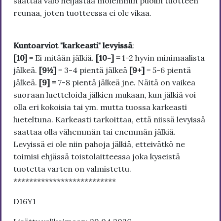
saattaa valo heijastaa molemmin puolin tuotteen
reunaa, joten tuotteessa ei ole vikaa.
Kuntoarviot "karkeasti" levyissä
:
[10]
= Ei mitään jälkiä.
[10-] =
1-2 hyvin minimaalista
jälkeä.
[9½]
= 3-4 pientä jälkeä
[9+]
= 5-6 pientä
jälkeä.
[9] =
7-8 pientä jälkeä jne. Näitä on vaikea
suoraan luetteloida jälkien mukaan, kun jälkiä voi
olla eri kokoisia tai ym. mutta tuossa karkeasti
lueteltuna. Karkeasti tarkoittaa, että niissä levyissä
saattaa olla vähemmän tai enemmän jälkiä.
Levyissä ei ole niin pahoja jälkiä, etteivätkö ne
toimisi ehjässä toistolaitteessa joka kyseistä
tuotetta varten on valmistettu.
**************************
D16Y1