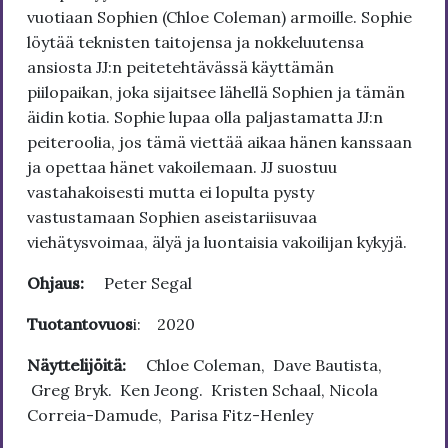
vuotiaan Sophien (Chloe Coleman) armoille. Sophie
löytää teknisten taitojensa ja nokkeluutensa
ansiosta JJ:n peitetehtävässä käyttämän
piilopaikan, joka sijaitsee lähellä Sophien ja tämän
äidin kotia. Sophie lupaa olla paljastamatta JJ:n
peiteroolia, jos tämä viettää aikaa hänen kanssaan
ja opettaa hänet vakoilemaan. JJ suostuu
vastahakoisesti mutta ei lopulta pysty
vastustamaan Sophien aseistariisuvaa
viehätysvoimaa, älyä ja luontaisia vakoilijan kykyjä.
Ohjaus:
Peter Segal
Tuotantovuos
i: 2020
Näyttelijöitä:
Chloe Coleman, Dave Bautista,
Greg Bryk. Ken Jeong. Kristen Schaal, Nicola
Correia-Damude, Parisa Fitz-Henley