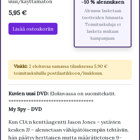
uusi/käyttämätön
-10 % alennuksen
Alennus lasketaan
5,95 €
tuotteiden hinnasta.
Toimituskuluja ei
Lisää ostoskoriin
lasketa mukaan
kampanjaan.
Vinkki:
2 elokuvaa samassa tilauksessa 5,90 €
toimituskuluilla postilaatikkoon/luukkuun.
Kuvien uusi DVD:
Elokuvassa on suomitekstit.
**********************************
My Spy - DVD
Kun CIA:n kenttäagentti Jason Jones – ystävien
kesken JJ – alennetaan vähäpätöisempiin tehtäviin,
hän päätyy herttaisen mutta määrätietoisen 9-