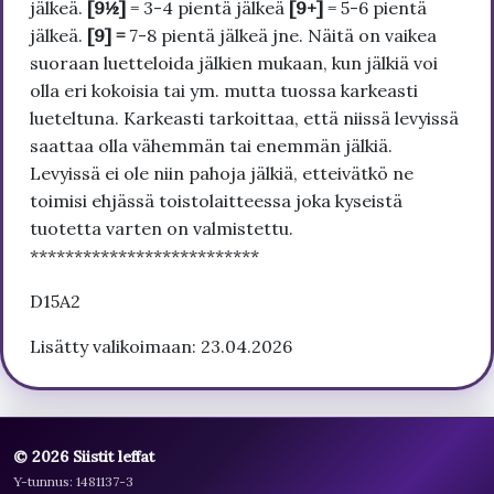
jälkeä.
[9½]
= 3-4 pientä jälkeä
[9+]
= 5-6 pientä
jälkeä.
[9] =
7-8 pientä jälkeä jne. Näitä on vaikea
suoraan luetteloida jälkien mukaan, kun jälkiä voi
olla eri kokoisia tai ym. mutta tuossa karkeasti
lueteltuna. Karkeasti tarkoittaa, että niissä levyissä
saattaa olla vähemmän tai enemmän jälkiä.
Levyissä ei ole niin pahoja jälkiä, etteivätkö ne
toimisi ehjässä toistolaitteessa joka kyseistä
tuotetta varten on valmistettu.
**************************
D15A2
Lisätty valikoimaan: 23.04.2026
© 2026 Siistit leffat
Y-tunnus: 1481137-3