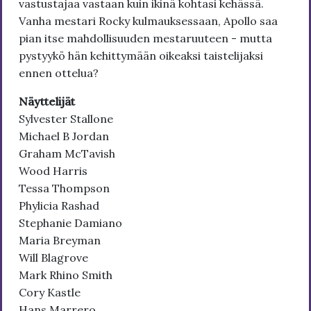
vastustajaa vastaan kuin ikinä kohtasi kehässä.
Vanha mestari Rocky kulmauksessaan, Apollo saa
pian itse mahdollisuuden mestaruuteen - mutta
pystyykö hän kehittymään oikeaksi taistelijaksi
ennen ottelua?
Näyttelijät
Sylvester Stallone
Michael B Jordan
Graham McTavish
Wood Harris
Tessa Thompson
Phylicia Rashad
Stephanie Damiano
Maria Breyman
Will Blagrove
Mark Rhino Smith
Cory Kastle
Hans Marrero