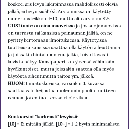
koskee, siis levyn lukupinnassa mahdollisesti olevia
jälkiä, ei levyn sisältöä. Arvioinnissa on käytetty
numeroasteikkoa 4-10, mutta alin arvio on 8½.
UUSI tuote on aina muoveissa
ja jos suojamuovissa
on tarrasta tai kansissa painauman jälkiä, on ne
pyritty kertomaan ilmoituksessa. Käytetyissä
tuotteissa kansissa saattaa olla käytön aiheuttamia
ja joissakin hintalapun ym. jälkiä, toivottavasti
kuvista näkyy. Kansipaperit on yleensä vähintään
hyväkuntoiset, mutta joissakin saattaa olla myös
käytöstä aiheutunutta taitos ym. jälkeä.
HUOM!
Ilmoituskuvissa, varsinkin 3. kuvassa
saattaa valo heijastaa molemmin puolin tuotteen
reunaa, joten tuotteessa ei ole vikaa.
Kuntoarviot "karkeasti" levyissä
:
[10]
= Ei mitään jälkiä.
[10-] =
1-2 hyvin minimaalista