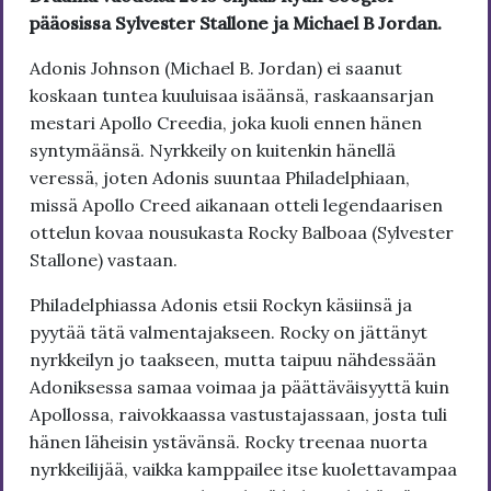
pääosissa Sylvester Stallone ja Michael B Jordan.
Adonis Johnson (Michael B. Jordan) ei saanut
koskaan tuntea kuuluisaa isäänsä, raskaansarjan
mestari Apollo Creedia, joka kuoli ennen hänen
syntymäänsä. Nyrkkeily on kuitenkin hänellä
veressä, joten Adonis suuntaa Philadelphiaan,
missä Apollo Creed aikanaan otteli legendaarisen
ottelun kovaa nousukasta Rocky Balboaa (Sylvester
Stallone) vastaan.
Philadelphiassa Adonis etsii Rockyn käsiinsä ja
pyytää tätä valmentajakseen. Rocky on jättänyt
nyrkkeilyn jo taakseen, mutta taipuu nähdessään
Adoniksessa samaa voimaa ja päättäväisyyttä kuin
Apollossa, raivokkaassa vastustajassaan, josta tuli
hänen läheisin ystävänsä. Rocky treenaa nuorta
nyrkkeilijää, vaikka kamppailee itse kuolettavampaa