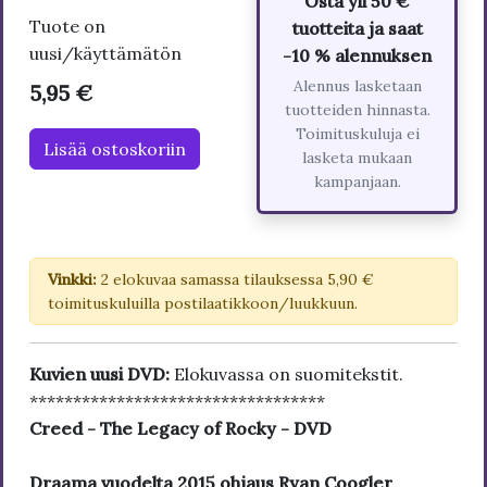
Osta yli 50 €
Tuote on
tuotteita ja saat
uusi/käyttämätön
-10 % alennuksen
Alennus lasketaan
5,95 €
tuotteiden hinnasta.
Toimituskuluja ei
Lisää ostoskoriin
lasketa mukaan
kampanjaan.
Vinkki:
2 elokuvaa samassa tilauksessa 5,90 €
toimituskuluilla postilaatikkoon/luukkuun.
Kuvien uusi DVD:
Elokuvassa on suomitekstit.
**********************************
Creed - The Legacy of Rocky - DVD
Draama vuodelta 2015 ohjaus Ryan Coogler