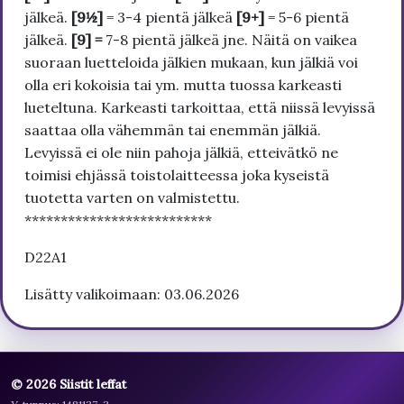
jälkeä.
[9½]
= 3-4 pientä jälkeä
[9+]
= 5-6 pientä
jälkeä.
[9] =
7-8 pientä jälkeä jne. Näitä on vaikea
suoraan luetteloida jälkien mukaan, kun jälkiä voi
olla eri kokoisia tai ym. mutta tuossa karkeasti
lueteltuna. Karkeasti tarkoittaa, että niissä levyissä
saattaa olla vähemmän tai enemmän jälkiä.
Levyissä ei ole niin pahoja jälkiä, etteivätkö ne
toimisi ehjässä toistolaitteessa joka kyseistä
tuotetta varten on valmistettu.
**************************
D22A1
Lisätty valikoimaan: 03.06.2026
© 2026 Siistit leffat