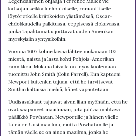
Legendaarinen ohjaaja Terrence Malick vie
katsojan seikkailunhohtoiselle, romanttiselle
löytöretkelle kriitikoiden ylistämässä, Oscar-
ehdokkuudella palkitussa, eeppisessä elokuvassa,
jonka tapahtumat sijoittuvat uuden Amerikan
myrskyisiin syntyaikoihin.
Vuonna 1607 kolme laivaa lähtee mukanaan 103
miestä, naista ja lasta kohti Pohjois-Amerikan
rannikkoa. Mukana laivalla on myös kuolemaan
tuomittu John Smith (Colin Farrell). Kun kapteeni
Newport kuitenkin tajuaa, että he tarvitsevat
Smithin kaltaisia miehiä, hänet vapautetaan.
Uudisasukkaat tajuavat aivan liian myöhään, että he
ovat saapuneet maailmaan, jota johtaa mahtava
päällikkö Powhatan. Newportille ja hänen väelle
tämä on Uusi maailma, mutta Powhatanille ja
tämän väelle se on ainoa maailma, jonka he