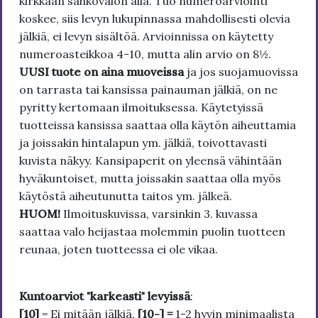
kirkkaan sähkövalon alla. Tuo numeroarviointi
koskee, siis levyn lukupinnassa mahdollisesti olevia
jälkiä, ei levyn sisältöä. Arvioinnissa on käytetty
numeroasteikkoa 4-10, mutta alin arvio on 8½.
UUSI tuote on aina muoveissa
ja jos suojamuovissa
on tarrasta tai kansissa painauman jälkiä, on ne
pyritty kertomaan ilmoituksessa. Käytetyissä
tuotteissa kansissa saattaa olla käytön aiheuttamia
ja joissakin hintalapun ym. jälkiä, toivottavasti
kuvista näkyy. Kansipaperit on yleensä vähintään
hyväkuntoiset, mutta joissakin saattaa olla myös
käytöstä aiheutunutta taitos ym. jälkeä.
HUOM!
Ilmoituskuvissa, varsinkin 3. kuvassa
saattaa valo heijastaa molemmin puolin tuotteen
reunaa, joten tuotteessa ei ole vikaa.
Kuntoarviot "karkeasti" levyissä
:
[10]
= Ei mitään jälkiä.
[10-] =
1-2 hyvin minimaalista