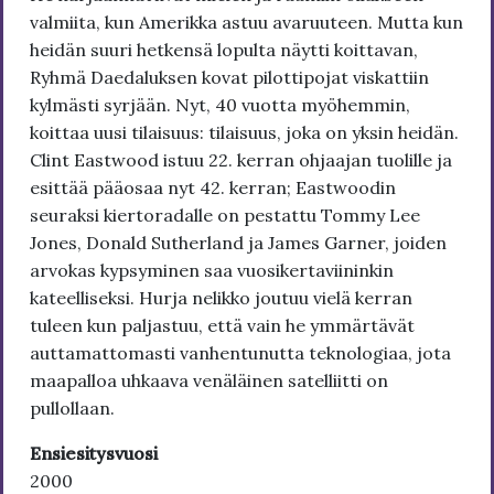
valmiita, kun Amerikka astuu avaruuteen. Mutta kun
heidän suuri hetkensä lopulta näytti koittavan,
Ryhmä Daedaluksen kovat pilottipojat viskattiin
kylmästi syrjään. Nyt, 40 vuotta myöhemmin,
koittaa uusi tilaisuus: tilaisuus, joka on yksin heidän.
Clint Eastwood istuu 22. kerran ohjaajan tuolille ja
esittää pääosaa nyt 42. kerran; Eastwoodin
seuraksi kiertoradalle on pestattu Tommy Lee
Jones, Donald Sutherland ja James Garner, joiden
arvokas kypsyminen saa vuosikertaviininkin
kateelliseksi. Hurja nelikko joutuu vielä kerran
tuleen kun paljastuu, että vain he ymmärtävät
auttamattomasti vanhentunutta teknologiaa, jota
maapalloa uhkaava venäläinen satelliitti on
pullollaan.
Ensiesitysvuosi
2000