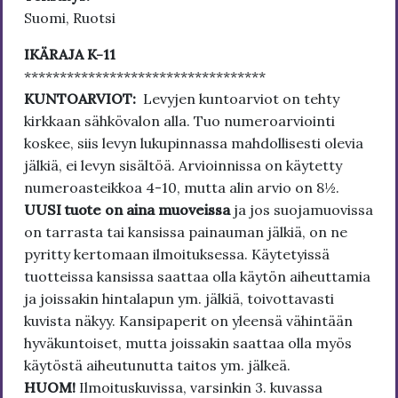
Suomi, Ruotsi
IKÄRAJA K-11
**********************************
KUNTOARVIOT:
Levyjen kuntoarviot on tehty
kirkkaan sähkövalon alla. Tuo numeroarviointi
koskee, siis levyn lukupinnassa mahdollisesti olevia
jälkiä, ei levyn sisältöä. Arvioinnissa on käytetty
numeroasteikkoa 4-10, mutta alin arvio on 8½.
UUSI tuote on aina muoveissa
ja jos suojamuovissa
on tarrasta tai kansissa painauman jälkiä, on ne
pyritty kertomaan ilmoituksessa. Käytetyissä
tuotteissa kansissa saattaa olla käytön aiheuttamia
ja joissakin hintalapun ym. jälkiä, toivottavasti
kuvista näkyy. Kansipaperit on yleensä vähintään
hyväkuntoiset, mutta joissakin saattaa olla myös
käytöstä aiheutunutta taitos ym. jälkeä.
HUOM!
Ilmoituskuvissa, varsinkin 3. kuvassa