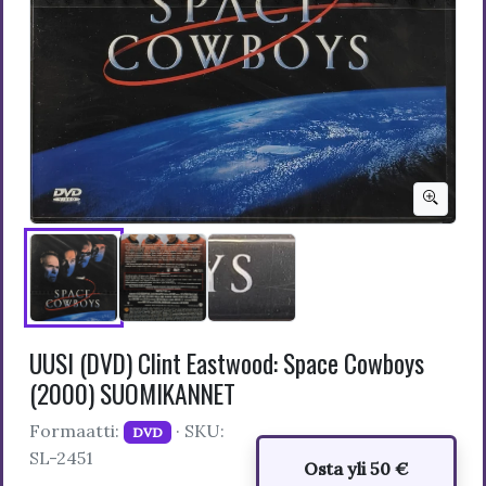
UUSI (DVD) Clint Eastwood: Space Cowboys
(2000) SUOMIKANNET
Formaatti:
· SKU:
DVD
SL-2451
Osta yli 50 €