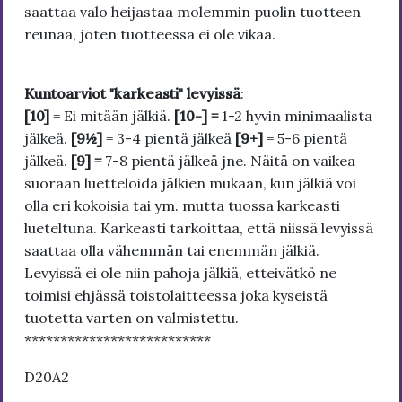
saattaa valo heijastaa molemmin puolin tuotteen
reunaa, joten tuotteessa ei ole vikaa.
Kuntoarviot "karkeasti" levyissä
:
[10]
= Ei mitään jälkiä.
[10-] =
1-2 hyvin minimaalista
jälkeä.
[9½]
= 3-4 pientä jälkeä
[9+]
= 5-6 pientä
jälkeä.
[9] =
7-8 pientä jälkeä jne. Näitä on vaikea
suoraan luetteloida jälkien mukaan, kun jälkiä voi
olla eri kokoisia tai ym. mutta tuossa karkeasti
lueteltuna. Karkeasti tarkoittaa, että niissä levyissä
saattaa olla vähemmän tai enemmän jälkiä.
Levyissä ei ole niin pahoja jälkiä, etteivätkö ne
toimisi ehjässä toistolaitteessa joka kyseistä
tuotetta varten on valmistettu.
**************************
D20A2