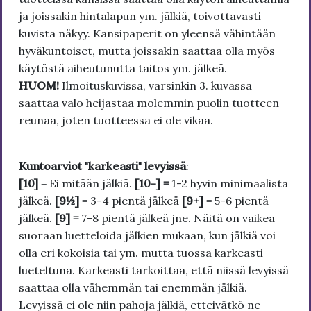
ja joissakin hintalapun ym. jälkiä, toivottavasti
kuvista näkyy. Kansipaperit on yleensä vähintään
hyväkuntoiset, mutta joissakin saattaa olla myös
käytöstä aiheutunutta taitos ym. jälkeä.
HUOM!
Ilmoituskuvissa, varsinkin 3. kuvassa
saattaa valo heijastaa molemmin puolin tuotteen
reunaa, joten tuotteessa ei ole vikaa.
Kuntoarviot "karkeasti" levyissä
:
[10]
= Ei mitään jälkiä.
[10-] =
1-2 hyvin minimaalista
jälkeä.
[9½]
= 3-4 pientä jälkeä
[9+]
= 5-6 pientä
jälkeä.
[9] =
7-8 pientä jälkeä jne. Näitä on vaikea
suoraan luetteloida jälkien mukaan, kun jälkiä voi
olla eri kokoisia tai ym. mutta tuossa karkeasti
lueteltuna. Karkeasti tarkoittaa, että niissä levyissä
saattaa olla vähemmän tai enemmän jälkiä.
Levyissä ei ole niin pahoja jälkiä, etteivätkö ne