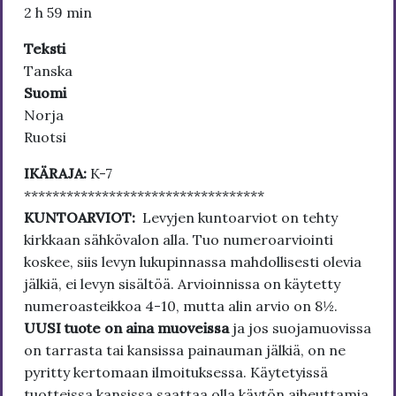
2 h 59 min
Teksti
Tanska
Suomi
Norja
Ruotsi
IKÄRAJA:
K-7
**********************************
KUNTOARVIOT:
Levyjen kuntoarviot on tehty
kirkkaan sähkövalon alla. Tuo numeroarviointi
koskee, siis levyn lukupinnassa mahdollisesti olevia
jälkiä, ei levyn sisältöä. Arvioinnissa on käytetty
numeroasteikkoa 4-10, mutta alin arvio on 8½.
UUSI tuote on aina muoveissa
ja jos suojamuovissa
on tarrasta tai kansissa painauman jälkiä, on ne
pyritty kertomaan ilmoituksessa. Käytetyissä
tuotteissa kansissa saattaa olla käytön aiheuttamia