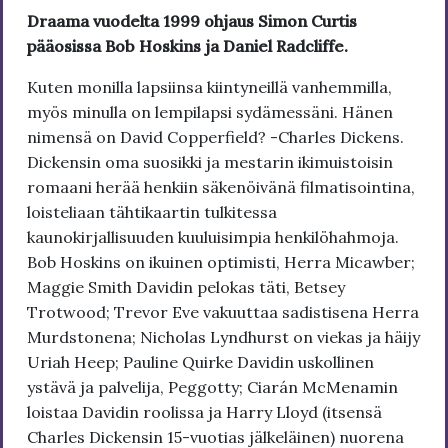
Draama vuodelta 1999 ohjaus Simon Curtis
pääosissa Bob Hoskins ja Daniel Radcliffe.
Kuten monilla lapsiinsa kiintyneillä vanhemmilla,
myös minulla on lempilapsi sydämessäni. Hänen
nimensä on David Copperfield? -Charles Dickens.
Dickensin oma suosikki ja mestarin ikimuistoisin
romaani herää henkiin säkenöivänä filmatisointina,
loisteliaan tähtikaartin tulkitessa
kaunokirjallisuuden kuuluisimpia henkilöhahmoja.
Bob Hoskins on ikuinen optimisti, Herra Micawber;
Maggie Smith Davidin pelokas täti, Betsey
Trotwood; Trevor Eve vakuuttaa sadistisena Herra
Murdstonena; Nicholas Lyndhurst on viekas ja häijy
Uriah Heep; Pauline Quirke Davidin uskollinen
ystävä ja palvelija, Peggotty; Ciarán McMenamin
loistaa Davidin roolissa ja Harry Lloyd (itsensä
Charles Dickensin 15-vuotias jälkeläinen) nuorena