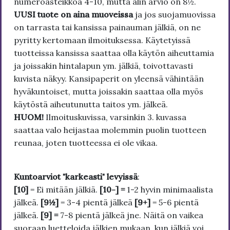
numeroasteikkoa 4-10, mutta alin arvio on 8½.
UUSI tuote on aina muoveissa
ja jos suojamuovissa
on tarrasta tai kansissa painauman jälkiä, on ne
pyritty kertomaan ilmoituksessa. Käytetyissä
tuotteissa kansissa saattaa olla käytön aiheuttamia
ja joissakin hintalapun ym. jälkiä, toivottavasti
kuvista näkyy. Kansipaperit on yleensä vähintään
hyväkuntoiset, mutta joissakin saattaa olla myös
käytöstä aiheutunutta taitos ym. jälkeä.
HUOM!
Ilmoituskuvissa, varsinkin 3. kuvassa
saattaa valo heijastaa molemmin puolin tuotteen
reunaa, joten tuotteessa ei ole vikaa.
Kuntoarviot "karkeasti" levyissä
:
[10]
= Ei mitään jälkiä.
[10-] =
1-2 hyvin minimaalista
jälkeä.
[9½]
= 3-4 pientä jälkeä
[9+]
= 5-6 pientä
jälkeä.
[9] =
7-8 pientä jälkeä jne. Näitä on vaikea
suoraan luetteloida jälkien mukaan, kun jälkiä voi