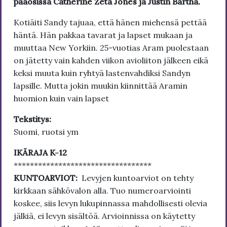
pääosissa Catherine Zeta Jones ja Justin Bartha.
Kotiäiti Sandy tajuaa, että hänen miehensä pettää
häntä. Hän pakkaa tavarat ja lapset mukaan ja
muuttaa New Yorkiin. 25-vuotias Aram puolestaan
on jätetty vain kahden viikon avioliiton jälkeen eikä
keksi muuta kuin ryhtyä lastenvahdiksi Sandyn
lapsille. Mutta jokin muukin kiinnittää Aramin
huomion kuin vain lapset
Tekstitys:
Suomi, ruotsi ym
IKÄRAJA K-12
**********************************
KUNTOARVIOT:
Levyjen kuntoarviot on tehty
kirkkaan sähkövalon alla. Tuo numeroarviointi
koskee, siis levyn lukupinnassa mahdollisesti olevia
jälkiä, ei levyn sisältöä. Arvioinnissa on käytetty