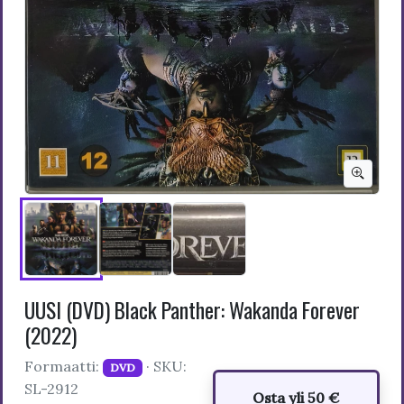
UUSI (DVD) Black Panther: Wakanda Forever
(2022)
Formaatti:
· SKU:
DVD
SL-2912
Osta yli 50 €