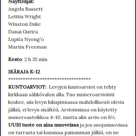
Näyttelijät:
Angela Bassett
Letitia Wright
Winston Duke
Danai Gurira
Lupita Nyong'o
Martin Freeman
Kesto
: 2 h 35 min
IKÄRAJA K-12
**********************************
KUNTOARVIOT:
Levyjen kuntoarviot on tehty
kirkkaan sähkövalon alla. Tuo numeroarviointi
koskee, siis levyn lukupinnassa mahdollisesti olevia
jälkiä, ei levyn sisältöä. Arvioinnissa on käytetty
numeroasteikkoa 4-10, mutta alin arvio on 8½.
UUSI tuote on aina muoveissa
ja jos suojamuovissa
on tarrasta tai kansissa painauman jälkiä, on ne