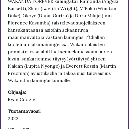
WAKANDA FOREVER kuningatar Ramonda (Angela
Bassett), Shuri (Laetitia Wright), M’Baku (Winston
Duke), Okoye (Danai Gurira) ja Dora Milaje (mm.
Florence Kasumba) taistelevat suojellakseen
kansakuntaansa asioihin sekaantuvia
maailmanvaltoja vastaan kuningas T’Challan
kuoleman jälkimainingeissa. Wakandalaisten
ponnistellessa aloittaakseen elämässään uuden
luvun, sankariemme täytyy lyöttäytyä yhteen
Nakian (Lupita Nyongó) ja Everett Rossin (Martin
Freeman) avustuksella ja takoa uusi tulevaisuus
Wakandan kuningaskunnalle.
Ohjaaja:
Ryan Coogler
Tuotantovuosi:
2022