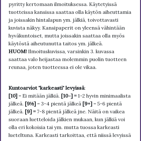
pyritty kertomaan ilmoituksessa. Käytetyissä
tuotteissa kansissa saattaa olla käytön aiheuttamia
ja joissakin hintalapun ym. jälkiä, toivottavasti
kuvista näkyy. Kansipaperit on yleensä vähintään
hyväkuntoiset, mutta joissakin saattaa olla myös
käytöstä aiheutunutta taitos ym. jälkeä.
HUOM!
Ilmoituskuvissa, varsinkin 3. kuvassa
saattaa valo heijastaa molemmin puolin tuotteen
reunaa, joten tuotteessa ei ole vikaa.
Kuntoarviot "karkeasti" levyissä
:
[10]
= Ei mitään jälkiä.
[10-] =
1-2 hyvin minimaalista
jälkeä.
[9½]
= 3-4 pientä jälkeä
[9+]
= 5-6 pientä
jälkeä.
[9] =
7-8 pientä jälkeä jne. Näitä on vaikea
suoraan luetteloida jälkien mukaan, kun jälkiä voi
olla eri kokoisia tai ym. mutta tuossa karkeasti
lueteltuna. Karkeasti tarkoittaa, että niissä levyissä