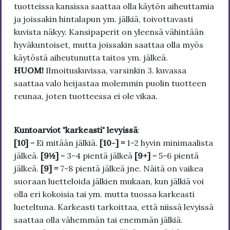
tuotteissa kansissa saattaa olla käytön aiheuttamia
ja joissakin hintalapun ym. jälkiä, toivottavasti
kuvista näkyy. Kansipaperit on yleensä vähintään
hyväkuntoiset, mutta joissakin saattaa olla myös
käytöstä aiheutunutta taitos ym. jälkeä.
HUOM!
Ilmoituskuvissa, varsinkin 3. kuvassa
saattaa valo heijastaa molemmin puolin tuotteen
reunaa, joten tuotteessa ei ole vikaa.
Kuntoarviot "karkeasti" levyissä
:
[10]
= Ei mitään jälkiä.
[10-] =
1-2 hyvin minimaalista
jälkeä.
[9½]
= 3-4 pientä jälkeä
[9+]
= 5-6 pientä
jälkeä.
[9] =
7-8 pientä jälkeä jne. Näitä on vaikea
suoraan luetteloida jälkien mukaan, kun jälkiä voi
olla eri kokoisia tai ym. mutta tuossa karkeasti
lueteltuna. Karkeasti tarkoittaa, että niissä levyissä
saattaa olla vähemmän tai enemmän jälkiä.