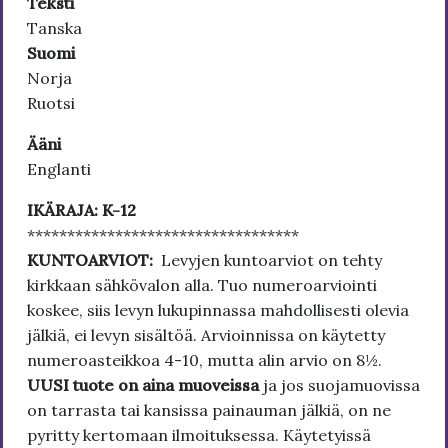
Teksti
Tanska
Suomi
Norja
Ruotsi
Ääni
Englanti
IKÄRAJA: K-12
**********************************
KUNTOARVIOT:
Levyjen kuntoarviot on tehty
kirkkaan sähkövalon alla. Tuo numeroarviointi
koskee, siis levyn lukupinnassa mahdollisesti olevia
jälkiä, ei levyn sisältöä. Arvioinnissa on käytetty
numeroasteikkoa 4-10, mutta alin arvio on 8½.
UUSI tuote on aina muoveissa
ja jos suojamuovissa
on tarrasta tai kansissa painauman jälkiä, on ne
pyritty kertomaan ilmoituksessa. Käytetyissä