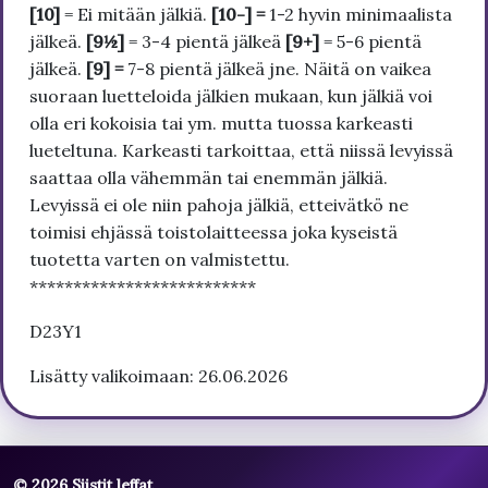
[10]
= Ei mitään jälkiä.
[10-] =
1-2 hyvin minimaalista
jälkeä.
[9½]
= 3-4 pientä jälkeä
[9+]
= 5-6 pientä
jälkeä.
[9] =
7-8 pientä jälkeä jne. Näitä on vaikea
suoraan luetteloida jälkien mukaan, kun jälkiä voi
olla eri kokoisia tai ym. mutta tuossa karkeasti
lueteltuna. Karkeasti tarkoittaa, että niissä levyissä
saattaa olla vähemmän tai enemmän jälkiä.
Levyissä ei ole niin pahoja jälkiä, etteivätkö ne
toimisi ehjässä toistolaitteessa joka kyseistä
tuotetta varten on valmistettu.
**************************
D23Y1
Lisätty valikoimaan: 26.06.2026
© 2026 Siistit leffat