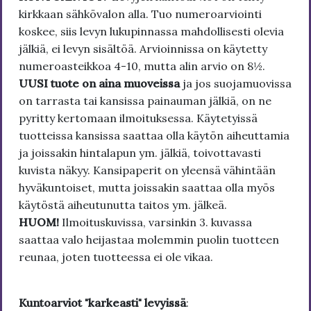
kirkkaan sähkövalon alla. Tuo numeroarviointi
koskee, siis levyn lukupinnassa mahdollisesti olevia
jälkiä, ei levyn sisältöä. Arvioinnissa on käytetty
numeroasteikkoa 4-10, mutta alin arvio on 8½.
UUSI tuote on aina muoveissa
ja jos suojamuovissa
on tarrasta tai kansissa painauman jälkiä, on ne
pyritty kertomaan ilmoituksessa. Käytetyissä
tuotteissa kansissa saattaa olla käytön aiheuttamia
ja joissakin hintalapun ym. jälkiä, toivottavasti
kuvista näkyy. Kansipaperit on yleensä vähintään
hyväkuntoiset, mutta joissakin saattaa olla myös
käytöstä aiheutunutta taitos ym. jälkeä.
HUOM!
Ilmoituskuvissa, varsinkin 3. kuvassa
saattaa valo heijastaa molemmin puolin tuotteen
reunaa, joten tuotteessa ei ole vikaa.
Kuntoarviot "karkeasti" levyissä
: