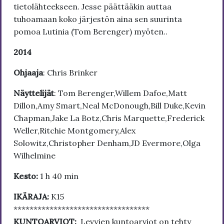
tietolähteekseen. Jesse päättääkin auttaa
tuhoamaan koko järjestön aina sen suurinta
pomoa Lutinia (Tom Berenger) myöten..
2014
Ohjaaja
: Chris Brinker
Näyttelijät
: Tom Berenger,Willem Dafoe,Matt
Dillon,Amy Smart,Neal McDonough,Bill Duke,Kevin
Chapman,Jake La Botz,Chris Marquette,Frederick
Weller,Ritchie Montgomery,Alex
Solowitz,Christopher Denham,JD Evermore,Olga
Wilhelmine
Kesto:
1 h 40 min
IKÄRAJA:
K15
**********************************
KUNTOARVIOT:
Levyjen kuntoarviot on tehty