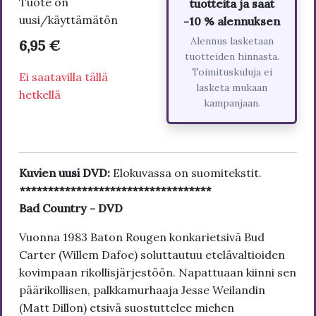
Tuote on
tuotteita ja saat
uusi/käyttämätön
-10 % alennuksen
Alennus lasketaan
6,95 €
tuotteiden hinnasta.
Toimituskuluja ei
Ei saatavilla tällä
lasketa mukaan
hetkellä
kampanjaan.
Kuvien uusi DVD:
Elokuvassa on suomitekstit.
**********************************
Bad Country - DVD
Vuonna 1983 Baton Rougen konkarietsivä Bud
Carter (Willem Dafoe) soluttautuu etelävaltioiden
kovimpaan rikollisjärjestöön. Napattuaan kiinni sen
päärikollisen, palkkamurhaaja Jesse Weilandin
(Matt Dillon) etsivä suostuttelee miehen