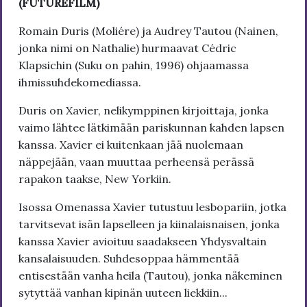
(FUTUREFILM)
Romain Duris (Moliére) ja Audrey Tautou (Nainen,
jonka nimi on Nathalie) hurmaavat Cédric
Klapsichin (Suku on pahin, 1996) ohjaamassa
ihmissuhdekomediassa.
Duris on Xavier, nelikymppinen kirjoittaja, jonka
vaimo lähtee lätkimään pariskunnan kahden lapsen
kanssa. Xavier ei kuitenkaan jää nuolemaan
näppejään, vaan muuttaa perheensä perässä
rapakon taakse, New Yorkiin.
Isossa Omenassa Xavier tutustuu lesbopariin, jotka
tarvitsevat isän lapselleen ja kiinalaisnaisen, jonka
kanssa Xavier avioituu saadakseen Yhdysvaltain
kansalaisuuden. Suhdesoppaa hämmentää
entisestään vanha heila (Tautou), jonka näkeminen
sytyttää vanhan kipinän uuteen liekkiin...