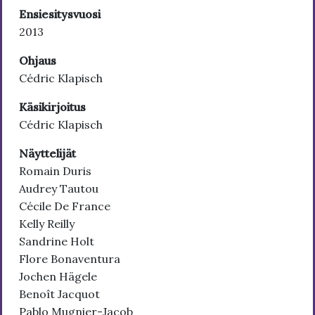
Ensiesitysvuosi
2013
Ohjaus
Cédric Klapisch
Käsikirjoitus
Cédric Klapisch
Näyttelijät
Romain Duris
Audrey Tautou
Cécile De France
Kelly Reilly
Sandrine Holt
Flore Bonaventura
Jochen Hägele
Benoît Jacquot
Pablo Mugnier-Jacob