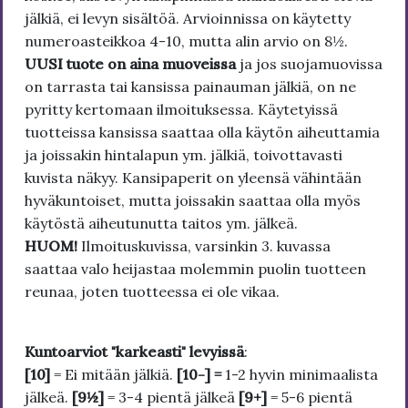
jälkiä, ei levyn sisältöä. Arvioinnissa on käytetty
numeroasteikkoa 4-10, mutta alin arvio on 8½.
UUSI tuote on aina muoveissa
ja jos suojamuovissa
on tarrasta tai kansissa painauman jälkiä, on ne
pyritty kertomaan ilmoituksessa. Käytetyissä
tuotteissa kansissa saattaa olla käytön aiheuttamia
ja joissakin hintalapun ym. jälkiä, toivottavasti
kuvista näkyy. Kansipaperit on yleensä vähintään
hyväkuntoiset, mutta joissakin saattaa olla myös
käytöstä aiheutunutta taitos ym. jälkeä.
HUOM!
Ilmoituskuvissa, varsinkin 3. kuvassa
saattaa valo heijastaa molemmin puolin tuotteen
reunaa, joten tuotteessa ei ole vikaa.
Kuntoarviot "karkeasti" levyissä
:
[10]
= Ei mitään jälkiä.
[10-] =
1-2 hyvin minimaalista
jälkeä.
[9½]
= 3-4 pientä jälkeä
[9+]
= 5-6 pientä