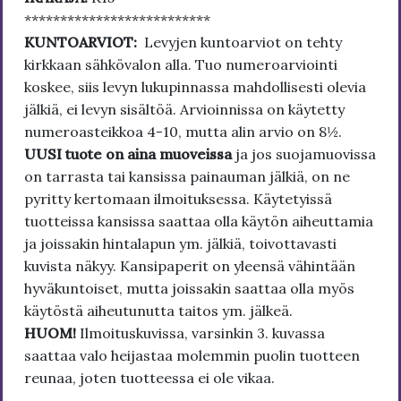
**************************
KUNTOARVIOT:
Levyjen kuntoarviot on tehty
kirkkaan sähkövalon alla. Tuo numeroarviointi
koskee, siis levyn lukupinnassa mahdollisesti olevia
jälkiä, ei levyn sisältöä. Arvioinnissa on käytetty
numeroasteikkoa 4-10, mutta alin arvio on 8½.
UUSI tuote on aina muoveissa
ja jos suojamuovissa
on tarrasta tai kansissa painauman jälkiä, on ne
pyritty kertomaan ilmoituksessa. Käytetyissä
tuotteissa kansissa saattaa olla käytön aiheuttamia
ja joissakin hintalapun ym. jälkiä, toivottavasti
kuvista näkyy. Kansipaperit on yleensä vähintään
hyväkuntoiset, mutta joissakin saattaa olla myös
käytöstä aiheutunutta taitos ym. jälkeä.
HUOM!
Ilmoituskuvissa, varsinkin 3. kuvassa
saattaa valo heijastaa molemmin puolin tuotteen
reunaa, joten tuotteessa ei ole vikaa.