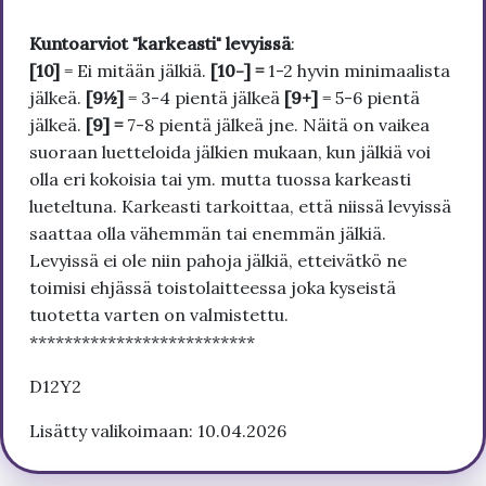
Kuntoarviot "karkeasti" levyissä
:
[10]
= Ei mitään jälkiä.
[10-] =
1-2 hyvin minimaalista
jälkeä.
[9½]
= 3-4 pientä jälkeä
[9+]
= 5-6 pientä
jälkeä.
[9] =
7-8 pientä jälkeä jne. Näitä on vaikea
suoraan luetteloida jälkien mukaan, kun jälkiä voi
olla eri kokoisia tai ym. mutta tuossa karkeasti
lueteltuna. Karkeasti tarkoittaa, että niissä levyissä
saattaa olla vähemmän tai enemmän jälkiä.
Levyissä ei ole niin pahoja jälkiä, etteivätkö ne
toimisi ehjässä toistolaitteessa joka kyseistä
tuotetta varten on valmistettu.
**************************
D12Y2
Lisätty valikoimaan: 10.04.2026