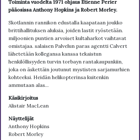
Toiminta vuodelta 1971 ohjaus Etienne Perier
pääosissa Anthony Hopkins ja Robert Morley.
Skotlannin rannikon edustalla kaapataan joukko
brittihallituksen aluksia, joiden lastit ryöstetään.
miljoonien puntien arvoiset kultaharkot vaihtavat
omistajaa. salaisen Palvelun paras agentti Calvert
lähetetään kollegansa kanssa tekaistun
henkilöllisyyden turvin torbayn rantakaupunkiin,
joka on äskettäin joutunut mystisten sarjamurhien
kohteeksi. Heidän helikopterinsa kuitenkin
ammutaan alas...
Käsikirjoitus
Alistair MacLean
Näyttelijät
Anthony Hopkins
Robert Morley