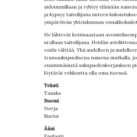
aidoimmillaan ja ryhtyy elämään naisen
ja kypsyy taiteilijana uuteen kukoistuk
ympäröivän yhteiskunnan ennakkoluulot
He lähtevät kotimaastaan avomielisempä
urallaan taiteilijana. Heidän avioliitton
voida välttää. Yhä uudelleen ja uudelleen
transsukupuolisena naisena matkalla, 
ensimmäisistä sukupuolenkorjauksen pi
löytävät rohkeutta olla oma itsensä.
Teksti
Tanska
Suomi
Norja
Ruotsi
Ääni
Englanti