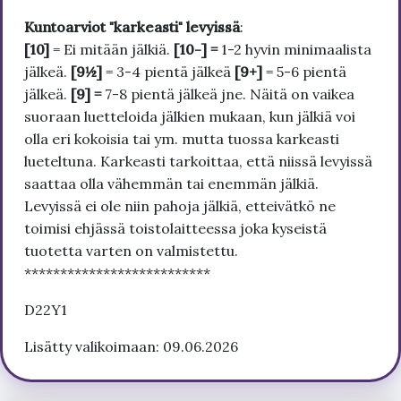
Kuntoarviot "karkeasti" levyissä
:
[10]
= Ei mitään jälkiä.
[10-] =
1-2 hyvin minimaalista
jälkeä.
[9½]
= 3-4 pientä jälkeä
[9+]
= 5-6 pientä
jälkeä.
[9] =
7-8 pientä jälkeä jne. Näitä on vaikea
suoraan luetteloida jälkien mukaan, kun jälkiä voi
olla eri kokoisia tai ym. mutta tuossa karkeasti
lueteltuna. Karkeasti tarkoittaa, että niissä levyissä
saattaa olla vähemmän tai enemmän jälkiä.
Levyissä ei ole niin pahoja jälkiä, etteivätkö ne
toimisi ehjässä toistolaitteessa joka kyseistä
tuotetta varten on valmistettu.
**************************
D22Y1
Lisätty valikoimaan: 09.06.2026