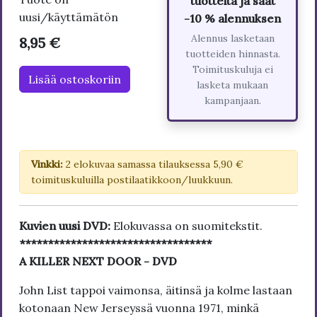
tuotteita ja saat
uusi/käyttämätön
-10 % alennuksen
Alennus lasketaan
8,95 €
tuotteiden hinnasta.
Toimituskuluja ei
Lisää ostoskoriin
lasketa mukaan
kampanjaan.
Vinkki:
2 elokuvaa samassa tilauksessa 5,90 €
toimituskuluilla postilaatikkoon/luukkuun.
Kuvien uusi DVD:
Elokuvassa on suomitekstit.
**********************************
A KILLER NEXT DOOR - DVD
John List tappoi vaimonsa, äitinsä ja kolme lastaan
kotonaan New Jerseyssä vuonna 1971, minkä