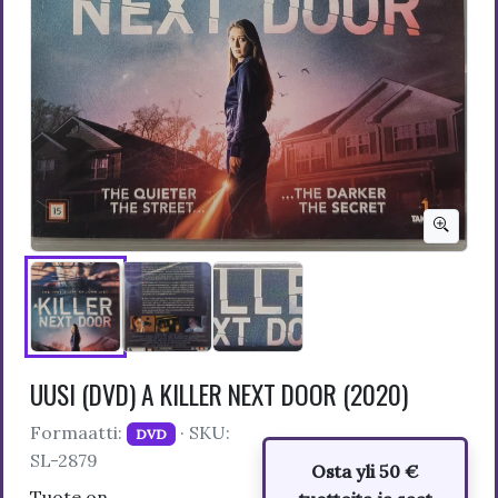
UUSI (DVD) A KILLER NEXT DOOR (2020)
Formaatti:
· SKU:
DVD
SL-2879
Osta yli 50 €
Tuote on