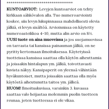
**********************************
KUNTOARVIOT:
Levyjen kuntoarviot on tehty
kirkkaan sähkövalon alla. Tuo numeroarviointi
koskee, siis levyn lukupinnassa mahdollisesti olevia
jälkiä, ei levyn sisältöä. Arvioinnissa on käytetty
numeroasteikkoa 4-10, mutta alin arvio on 8½.
UUSI tuote on aina muoveissa
ja jos suojamuovissa
on tarrasta tai kansissa painauman jälkiä, on ne
pyritty kertomaan ilmoituksessa. Käytetyissä
tuotteissa kansissa saattaa olla käytön aiheuttamia
ja joissakin hintalapun ym. jälkiä, toivottavasti
kuvista näkyy. Kansipaperit on yleensä vähintään
hyväkuntoiset, mutta joissakin saattaa olla myös
käytöstä aiheutunutta taitos ym. jälkeä.
HUOM!
Ilmoituskuvissa, varsinkin 3. kuvassa
saattaa valo heijastaa molemmin puolin tuotteen
reunaa, joten tuotteessa ei ole vikaa.