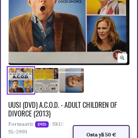
UUSI (DVD) A.C.O.D. - ADULT CHILDREN OF
DIVORCE (2013)
Formaatti:
· SKU:
DVD
SL-2991
Osta yli 50 €