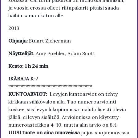
sodassa. Carterin pikkuveli on menossa naimisiin,
ja vuosia erossa olleet riitapukarit pitäisi saada
häihin saman katon alle.
2013
Ohjaaja:
Stuart Zicherman
Näyttelijät
: Amy Poehler, Adam Scott
Kesto: 1 h 24 min
IKÄRAJA K-7
**********************************
KUNTOARVIOT:
Levyjen kuntoarviot on tehty
kirkkaan sähkövalon alla. Tuo numeroarviointi
koskee, siis levyn lukupinnassa mahdollisesti olevia
jälkiä, ei levyn sisältöä. Arvioinnissa on käytetty
numeroasteikkoa 4-10, mutta alin arvio on 8½.
UUSI tuote on aina muoveissa
ja jos suojamuovissa