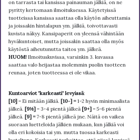
on tarrasta tai kansissa painauman jälkiä, on ne
pyritty kertomaan ilmoituksessa. Käytetyissä
tuotteissa kansissa saattaa olla käytön aiheuttamia
ja joissakin hintalapun ym. jälkiä, toivottavasti
kuvista näkyy. Kansipaperit on yleensä vähintään
hyväkuntoiset, mutta joissakin saattaa olla myös
käytöstä aiheutunutta taitos ym. jälkeä.
HUOM!
Ilmoituskuvissa, varsinkin 3. kuvassa
saattaa valo heijastaa molemmin puolin tuotteen
reunaa, joten tuotteessa ei ole vikaa.
Kuntoarviot "karkeasti" levyissä
:
[10]
= Ei mitään jälkiä.
[10-] =
1-2 hyvin minimaalista
jälkeä.
[9½]
= 3-4 pientä jälkeä
[9+]
= 5-6 pientä
jälkeä.
[9] =
7-8 pientä jälkeä jne. Näitä on vaikea
suoraan luetteloida jälkien mukaan, kun jälkiä voi
olla eri kokoisia tai ym. mutta tuossa karkeasti