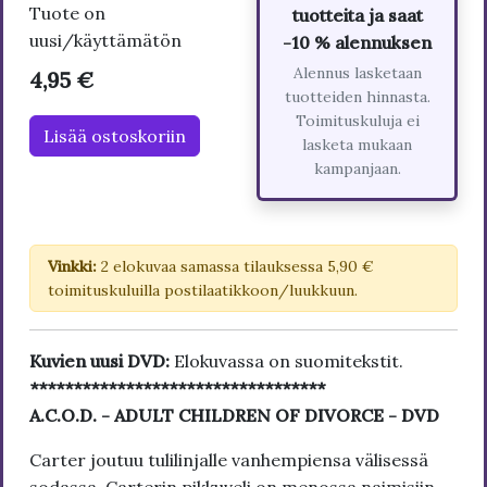
Tuote on
tuotteita ja saat
uusi/käyttämätön
-10 % alennuksen
Alennus lasketaan
4,95 €
tuotteiden hinnasta.
Toimituskuluja ei
Lisää ostoskoriin
lasketa mukaan
kampanjaan.
Vinkki:
2 elokuvaa samassa tilauksessa 5,90 €
toimituskuluilla postilaatikkoon/luukkuun.
Kuvien uusi DVD:
Elokuvassa on suomitekstit.
**********************************
A.C.O.D. - ADULT CHILDREN OF DIVORCE - DVD
Carter joutuu tulilinjalle vanhempiensa välisessä