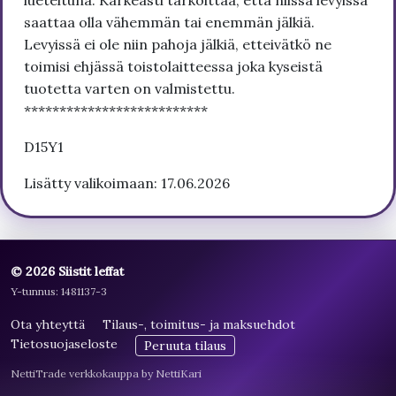
lueteltuna. Karkeasti tarkoittaa, että niissä levyissä
saattaa olla vähemmän tai enemmän jälkiä.
Levyissä ei ole niin pahoja jälkiä, etteivätkö ne
toimisi ehjässä toistolaitteessa joka kyseistä
tuotetta varten on valmistettu.
**************************
D15Y1
Lisätty valikoimaan: 17.06.2026
© 2026 Siistit leffat
Y-tunnus: 1481137-3
Ota yhteyttä
Tilaus-, toimitus- ja maksuehdot
Tietosuojaseloste
Peruuta tilaus
NettiTrade verkkokauppa by NettiKari