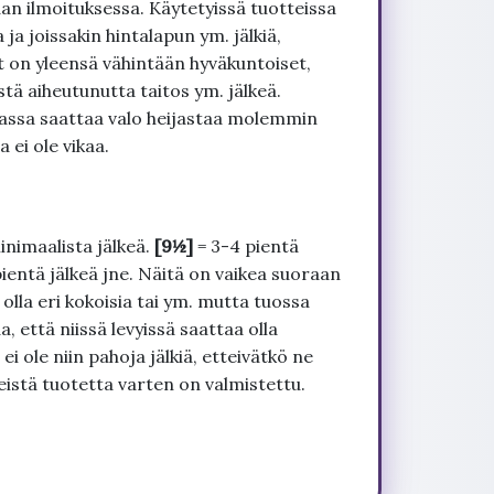
an ilmoituksessa. Käytetyissä tuotteissa
ja joissakin hintalapun ym. jälkiä,
t on yleensä vähintään hyväkuntoiset,
tä aiheutunutta taitos ym. jälkeä.
uvassa saattaa valo heijastaa molemmin
 ei ole vikaa.
inimaalista jälkeä.
[9½]
= 3-4 pientä
pientä jälkeä jne. Näitä on vaikea suoraan
 olla eri kokoisia tai ym. mutta tuossa
, että niissä levyissä saattaa olla
 ole niin pahoja jälkiä, etteivätkö ne
seistä tuotetta varten on valmistettu.