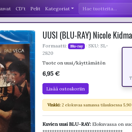
kuvat
CD't
Pelit
Kategoriat
UUSI (BLU-RAY) Nicole Kidma
Formaatti:
· SKU: SL-
Blu-ray
2820
Tuote on uusi/käyttämätön
6,95 €
T
Lisää ostoskoriin
Vinkki:
2 elokuvaa samassa tilauksessa 5,90
Kuvien uusi BLU-RAY:
Elokuvassa on suo
**********************************