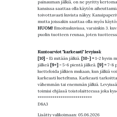
painauman jälkiä, on ne pyritty kertoma
kansissa saattaa olla käytön aiheuttamia 
toivottavasti kuvista näkyy. Kansipaperi
mutta joissakin saattaa olla myös käytös
HUOM!
Ilmoituskuvissa, varsinkin 3. k
puolin tuotteen reunaa, joten tuotteessa
Kuntoarviot "karkeasti" levyissä
:
[10]
= Ei mitään jälkiä.
[10-] =
1-2 hyvin m
jälkeä
[9+]
= 5-6 pientä jälkeä.
[9] =
7-8 
luetteloida jälkien mukaan, kun jälkiä voi
karkeasti lueteltuna. Karkeasti tarkoittaa
vähemmän tai enemmän jälkiä. Levyissä ei
toimisi ehjässä toistolaitteessa joka ky
**************************
D8A3
Lisätty valikoimaan: 05.06.2026