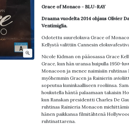
Grace of Monaco - BLU-RAY
Draama vuodelta 2014 ohjaus Olivier Da
Ventimiglia.
Odotettu suurelokuva Grace of Monaco 
Kellystä valittiin Cannesin elokuvafestiv
Nicole Kidman on pääosassa Grace Kell
Grace, kun hän uransa huipulla 1950-lu
Monacoon ja menee naimisiin ruhtinas Ra
myöhemmin Gracen ja Rainierin avioliitt
sopeutua kuninkaalliseen rooliinsa. Sam
houkutella häntä palaamaan takaisin Ho
kun Ranskan presidentti Charles De Gau
ruhtinas Rainieria Monacon miehittämis
hänen paikkansa filmitähtenä Hollywoo
ruhtinattarena.