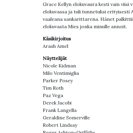
Grace Kellyn elokuvaura kesti vain viisi 
elokuvassa ja tuli tunnetuksi erityisesti 
vaaleana sankarittarena. Hänet palkitt
elokuvasta Mies jonka minulle annoit.
Käsikirjoitus
Arash Amel
Näyttelijät
Nicole Kidman
Milo Ventimiglia
Parker Posey
Tim Roth
Paz Vega
Derek Jacobi
Frank Langella
Geraldine Somerville
Robert Lindsay
Roger Ashton-Griffiths