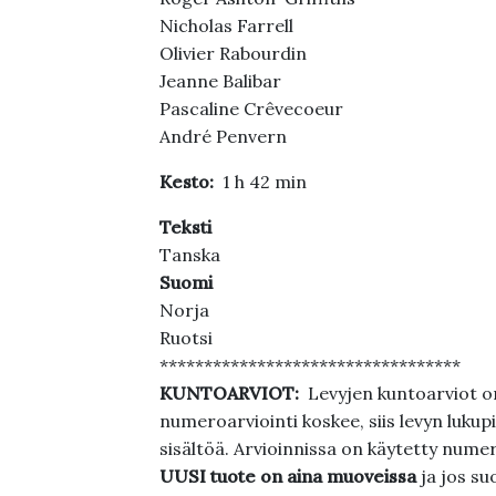
Nicholas Farrell
Olivier Rabourdin
Jeanne Balibar
Pascaline Crêvecoeur
André Penvern
Kesto:
1 h 42 min
Teksti
Tanska
Suomi
Norja
Ruotsi
**********************************
KUNTOARVIOT:
Levyjen kuntoarviot on
numeroarviointi koskee, siis levyn lukupi
sisältöä. Arvioinnissa on käytetty nume
UUSI tuote on aina muoveissa
ja jos su