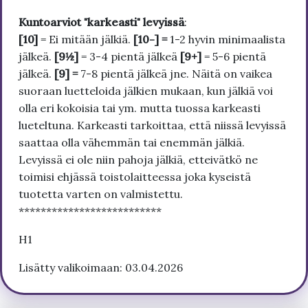
Kuntoarviot "karkeasti" levyissä
:
[10]
= Ei mitään jälkiä.
[10-] =
1-2 hyvin minimaalista
jälkeä.
[9½]
= 3-4 pientä jälkeä
[9+]
= 5-6 pientä
jälkeä.
[9] =
7-8 pientä jälkeä jne. Näitä on vaikea
suoraan luetteloida jälkien mukaan, kun jälkiä voi
olla eri kokoisia tai ym. mutta tuossa karkeasti
lueteltuna. Karkeasti tarkoittaa, että niissä levyissä
saattaa olla vähemmän tai enemmän jälkiä.
Levyissä ei ole niin pahoja jälkiä, etteivätkö ne
toimisi ehjässä toistolaitteessa joka kyseistä
tuotetta varten on valmistettu.
**************************
H1
Lisätty valikoimaan: 03.04.2026