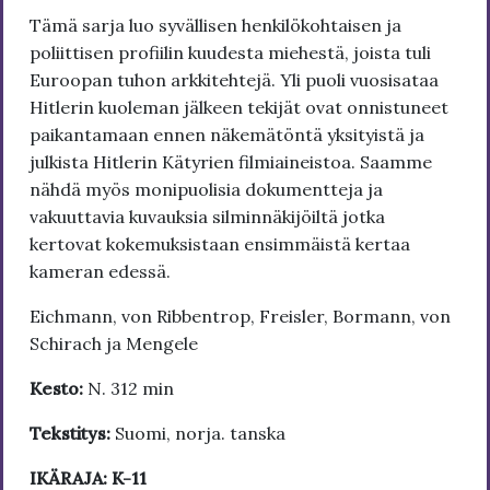
Tämä sarja luo syvällisen henkilökohtaisen ja
poliittisen profiilin kuudesta miehestä, joista tuli
Euroopan tuhon arkkitehtejä. Yli puoli vuosisataa
Hitlerin kuoleman jälkeen tekijät ovat onnistuneet
paikantamaan ennen näkemätöntä yksityistä ja
julkista Hitlerin Kätyrien filmiaineistoa. Saamme
nähdä myös monipuolisia dokumentteja ja
vakuuttavia kuvauksia silminnäkijöiltä jotka
kertovat kokemuksistaan ensimmäistä kertaa
kameran edessä.
Eichmann, von Ribbentrop, Freisler, Bormann, von
Schirach ja Mengele
Kesto:
N. 312 min
Tekstitys:
Suomi, norja. tanska
IKÄRAJA: K-11