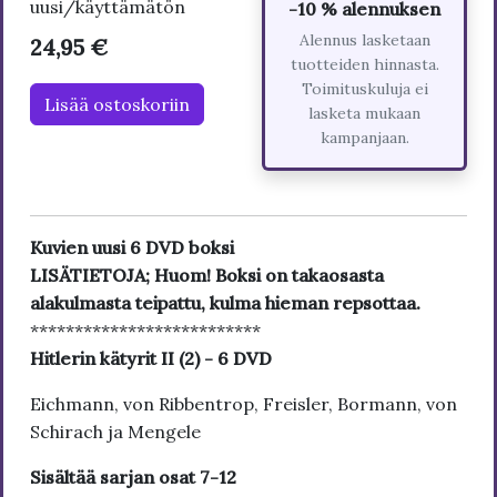
uusi/käyttämätön
-10 % alennuksen
Alennus lasketaan
24,95 €
tuotteiden hinnasta.
Toimituskuluja ei
Lisää ostoskoriin
lasketa mukaan
kampanjaan.
Kuvien uusi 6 DVD boksi
LISÄTIETOJA; Huom! Boksi on takaosasta
alakulmasta teipattu, kulma hieman repsottaa.
**************************
Hitlerin kätyrit II (2) - 6 DVD
Eichmann, von Ribbentrop, Freisler, Bormann, von
Schirach ja Mengele
Sisältää sarjan osat 7-12