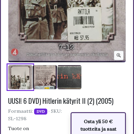
UUSI! 6 DVD) Hitlerin kätyrit II (2) (2005)
Formaatti:
· SKU:
DVD
SL-1298
Osta yli 50 €
Tuote on
tuotteita ja saat