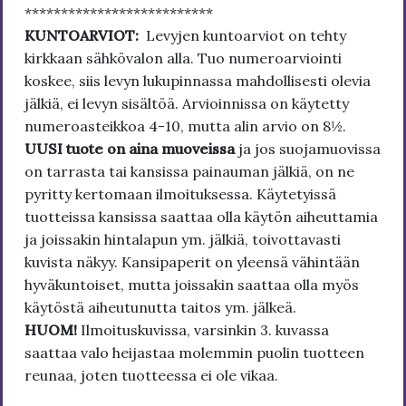
**************************
KUNTOARVIOT:
Levyjen kuntoarviot on tehty
kirkkaan sähkövalon alla. Tuo numeroarviointi
koskee, siis levyn lukupinnassa mahdollisesti olevia
jälkiä, ei levyn sisältöä. Arvioinnissa on käytetty
numeroasteikkoa 4-10, mutta alin arvio on 8½.
UUSI tuote on aina muoveissa
ja jos suojamuovissa
on tarrasta tai kansissa painauman jälkiä, on ne
pyritty kertomaan ilmoituksessa. Käytetyissä
tuotteissa kansissa saattaa olla käytön aiheuttamia
ja joissakin hintalapun ym. jälkiä, toivottavasti
kuvista näkyy. Kansipaperit on yleensä vähintään
hyväkuntoiset, mutta joissakin saattaa olla myös
käytöstä aiheutunutta taitos ym. jälkeä.
HUOM!
Ilmoituskuvissa, varsinkin 3. kuvassa
saattaa valo heijastaa molemmin puolin tuotteen
reunaa, joten tuotteessa ei ole vikaa.