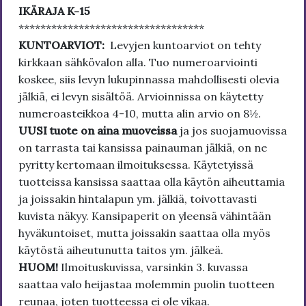
IKÄRAJA K-15
**********************************
KUNTOARVIOT:
Levyjen kuntoarviot on tehty
kirkkaan sähkövalon alla. Tuo numeroarviointi
koskee, siis levyn lukupinnassa mahdollisesti olevia
jälkiä, ei levyn sisältöä. Arvioinnissa on käytetty
numeroasteikkoa 4-10, mutta alin arvio on 8½.
UUSI tuote on aina muoveissa
ja jos suojamuovissa
on tarrasta tai kansissa painauman jälkiä, on ne
pyritty kertomaan ilmoituksessa. Käytetyissä
tuotteissa kansissa saattaa olla käytön aiheuttamia
ja joissakin hintalapun ym. jälkiä, toivottavasti
kuvista näkyy. Kansipaperit on yleensä vähintään
hyväkuntoiset, mutta joissakin saattaa olla myös
käytöstä aiheutunutta taitos ym. jälkeä.
HUOM!
Ilmoituskuvissa, varsinkin 3. kuvassa
saattaa valo heijastaa molemmin puolin tuotteen
reunaa, joten tuotteessa ei ole vikaa.