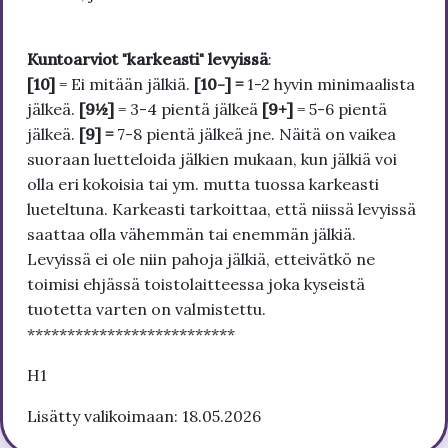
Kuntoarviot "karkeasti" levyissä
:
[10]
= Ei mitään jälkiä.
[10-] =
1-2 hyvin minimaalista
jälkeä.
[9½]
= 3-4 pientä jälkeä
[9+]
= 5-6 pientä
jälkeä.
[9] =
7-8 pientä jälkeä jne. Näitä on vaikea
suoraan luetteloida jälkien mukaan, kun jälkiä voi
olla eri kokoisia tai ym. mutta tuossa karkeasti
lueteltuna. Karkeasti tarkoittaa, että niissä levyissä
saattaa olla vähemmän tai enemmän jälkiä.
Levyissä ei ole niin pahoja jälkiä, etteivätkö ne
toimisi ehjässä toistolaitteessa joka kyseistä
tuotetta varten on valmistettu.
**************************
H1
Lisätty valikoimaan: 18.05.2026