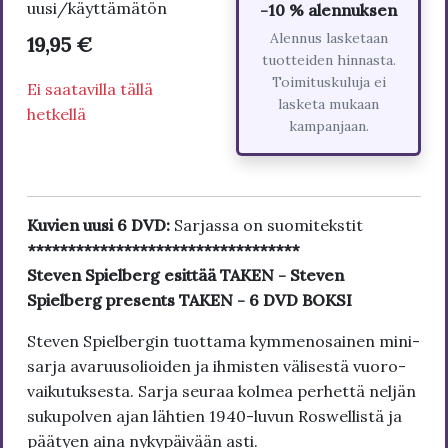
uusi/käyttämätön
-10 % alennuksen
Alennus lasketaan
19,95 €
tuotteiden hinnasta.
Toimituskuluja ei
Ei saatavilla tällä
lasketa mukaan
hetkellä
kampanjaan.
Kuvien uusi 6 DVD:
Sarjassa on suomitekstit
**********************************
Steven Spielberg esittää TAKEN - Steven
Spielberg presents TAKEN - 6 DVD BOKSI
Ste­ven Spiel­ber­gin tuot­ta­ma kym­me­no­sai­nen mi­ni­
sar­ja ava­ruu­so­lioi­den ja ih­mis­ten vä­li­sestä vuo­ro­
vai­ku­tuk­ses­ta. Sar­ja seu­raa kol­mea per­hettä neljän
su­ku­pol­ven ajan läh­tien 1940-lu­vun Ro­swel­listä ja
pää­tyen ai­na ny­kypäivään as­ti.