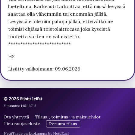
lueteltuna. Karkeasti tarkoittaa, että niissä levyissä
saattaa olla vähemmän tai enemmän jälkiä.
Levyissä ei ole niin pahoja jälkiä, etteivätkö ne
toimisi ehjässä toistolaitteessa joka kyseistä
tuotetta varten on valmistettu.
**************************
H2
Lisätty valikoimaan: 09.06.2026
© 2026 Siistit leffat
Y-tunnus: 1481137-3
Ota yhteyttä
Tilaus-, toimitus- ja maksuehdot
Tietosuojaseloste
Peruuta tilaus
NettiTrade verkkokauppa by NettiKari