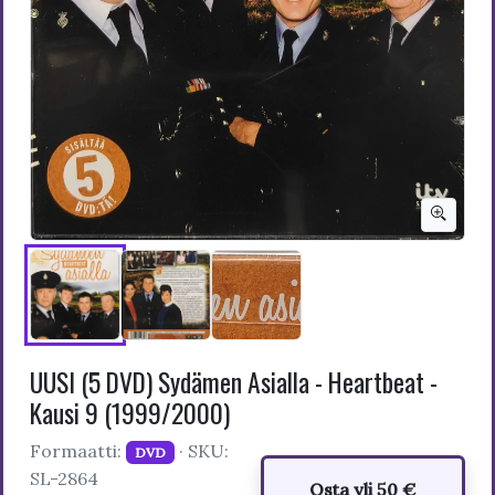
UUSI (5 DVD) Sydämen Asialla - Heartbeat -
Kausi 9 (1999/2000)
Formaatti:
· SKU:
DVD
SL-2864
Osta yli 50 €