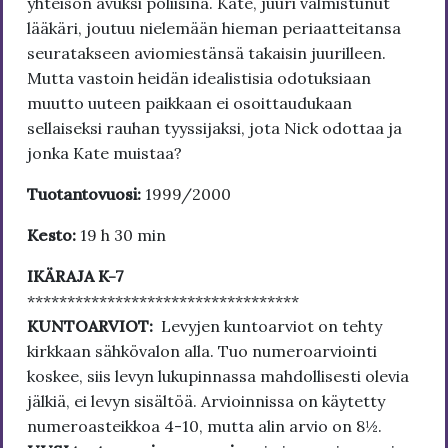
yhteisön avuksi poliisina. Kate, juuri valmistunut
lääkäri, joutuu nielemään hieman periaatteitansa
seuratakseen aviomiestänsä takaisin juurilleen.
Mutta vastoin heidän idealistisia odotuksiaan
muutto uuteen paikkaan ei osoittaudukaan
sellaiseksi rauhan tyyssijaksi, jota Nick odottaa ja
jonka Kate muistaa?
Tuotantovuosi:
1999/2000
Kesto:
19 h 30 min
IKÄRAJA K-7
**********************************
KUNTOARVIOT:
Levyjen kuntoarviot on tehty
kirkkaan sähkövalon alla. Tuo numeroarviointi
koskee, siis levyn lukupinnassa mahdollisesti olevia
jälkiä, ei levyn sisältöä. Arvioinnissa on käytetty
numeroasteikkoa 4-10, mutta alin arvio on 8½.