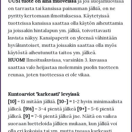
UUSI tuote on aina muoveissa
ja jos suojamuovissa
on tarrasta tai kansissa painauman jälkiä, on ne
pyritty kertomaan ilmoituksessa. Käytetyissä
tuotteissa kansissa saattaa olla käytön aiheuttamia
ja joissakin hintalapun ym. jälkiä, toivottavasti
kuvista näkyy. Kansipaperit on yleensä vähintään
hyväkuntoiset, mutta joissakin saattaa olla myös
käytöstä aiheutunutta taitos ym. jälkeä.
HUOM!
Ilmoituskuvissa, varsinkin 3. kuvassa
saattaa valo heijastaa molemmin puolin tuotteen
reunaa, joten tuotteessa ei ole vikaa.
Kuntoarviot "karkeasti" levyissä
:
[10]
= Ei mitään jälkiä.
[10-] =
1-2 hyvin minimaalista
jälkeä.
[9½]
= 3-4 pientä jälkeä
[9+]
= 5-6 pientä
jälkeä.
[9] =
7-8 pientä jälkeä jne. Näitä on vaikea
suoraan luetteloida jälkien mukaan, kun jälkiä voi
olla eri kokoisia tai ym. mutta tuossa karkeasti