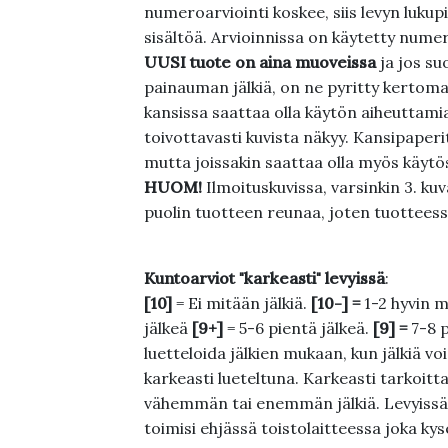
numeroarviointi koskee, siis levyn lukupi
sisältöä. Arvioinnissa on käytetty nume
UUSI tuote on aina muoveissa
ja jos su
painauman jälkiä, on ne pyritty kertoma
kansissa saattaa olla käytön aiheuttamia 
toivottavasti kuvista näkyy. Kansipaperi
mutta joissakin saattaa olla myös käytös
HUOM!
Ilmoituskuvissa, varsinkin 3. k
puolin tuotteen reunaa, joten tuotteessa
Kuntoarviot "karkeasti" levyissä
:
[10]
= Ei mitään jälkiä.
[10-] =
1-2 hyvin m
jälkeä
[9+]
= 5-6 pientä jälkeä.
[9] =
7-8 
luetteloida jälkien mukaan, kun jälkiä voi
karkeasti lueteltuna. Karkeasti tarkoittaa
vähemmän tai enemmän jälkiä. Levyissä ei
toimisi ehjässä toistolaitteessa joka ky