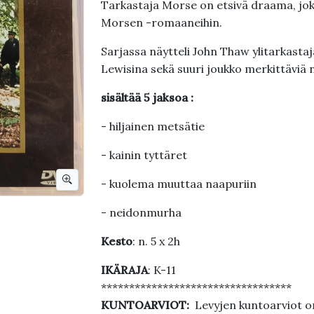
Tarkastaja Morse on etsivä draama, joka
Morsen -romaaneihin.
Sarjassa näytteli John Thaw ylitarkasta
Lewisina sekä suuri joukko merkittäviä n
sisältää 5 jaksoa :
- hiljainen metsätie
- kainin tyttäret
- kuolema muuttaa naapuriin
- neidonmurha
Kesto
: n. 5 x 2h
IKÄRAJA
: K-11
**********************************
KUNTOARVIOT:
Levyjen kuntoarviot on