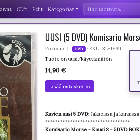
kuvat
CD't
Pelit
Kategoriat
UUSI (5 DVD) Komisario Morse
Formaatti:
· SKU: SL-1869
DVD
Tuote on uusi/käyttämätön
14,90 €
T
Lisää ostoskoriin
Kuvien uusi 5 DVD:
Jaksoissa ja kansissa
**********************************
Komisario Morse - Kausi 8 - 5DVD BOK