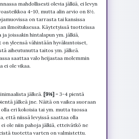
nnassa mahdollisesti olevia jälkiä, ei levyn
roasteikkoa 4-10, mutta alin arvio on 8½.
ojamuovissa on tarrasta tai kansissa
an ilmoituksessa. Käytetyissä tuotteissa
ja joissakin hintalapun ym. jälkiä,
t on yleensä vähintään hyväkuntoiset,
tä aiheutunutta taitos ym. jälkeä.
uvassa saattaa valo heijastaa molemmin
 ei ole vikaa.
inimaalista jälkeä.
[9½]
= 3-4 pientä
pientä jälkeä jne. Näitä on vaikea suoraan
 olla eri kokoisia tai ym. mutta tuossa
, että niissä levyissä saattaa olla
 ole niin pahoja jälkiä, etteivätkö ne
seistä tuotetta varten on valmistettu.