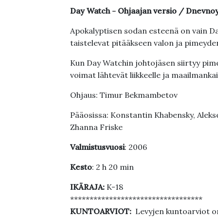
Day Watch - Ohjaajan versio / Dnevno
Apokalyptisen sodan esteenä on vain Day
taistelevat pitääkseen valon ja pimeyde
Kun Day Watchin johtojäsen siirtyy pi
voimat lähtevät liikkeelle ja maailmank
Ohjaus: Timur Bekmambetov
Pääosissa: Konstantin Khabensky, Aleks
Zhanna Friske
Valmistusvuosi
: 2006
Kesto
: 2 h 20 min
IKÄRAJA:
K-18
**********************************
KUNTOARVIOT:
Levyjen kuntoarviot on