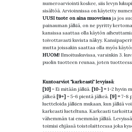
numeroarviointi koskee, siis levyn lukupi
sisältöä. Arvioinnissa on käytetty nume
UUSI tuote on aina muoveissa
ja jos su
painauman jälkiä, on ne pyritty kertoma
kansissa saattaa olla käytön aiheuttamia 
toivottavasti kuvista näkyy. Kansipaperi
mutta joissakin saattaa olla myös käytös
HUOM!
Ilmoituskuvissa, varsinkin 3. k
puolin tuotteen reunaa, joten tuotteessa
Kuntoarviot "karkeasti" levyissä
:
[10]
= Ei mitään jälkiä.
[10-] =
1-2 hyvin m
jälkeä
[9+]
= 5-6 pientä jälkeä.
[9] =
7-8 
luetteloida jälkien mukaan, kun jälkiä voi
karkeasti lueteltuna. Karkeasti tarkoittaa
vähemmän tai enemmän jälkiä. Levyissä ei
toimisi ehjässä toistolaitteessa joka ky