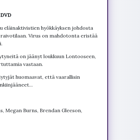
- DVD
uu eläinaktivistien hyökkäyksen johdosta
 raivotilaan. Virus on mahdotonta eristää
i.
ytyneitä on jäänyt loukkuun Lontooseen,
artuttamia vastaan.
ytyjät huomaavat, että vaarallisin
nkiinjääneet...
is, Megan Burns, Brendan Gleeson,