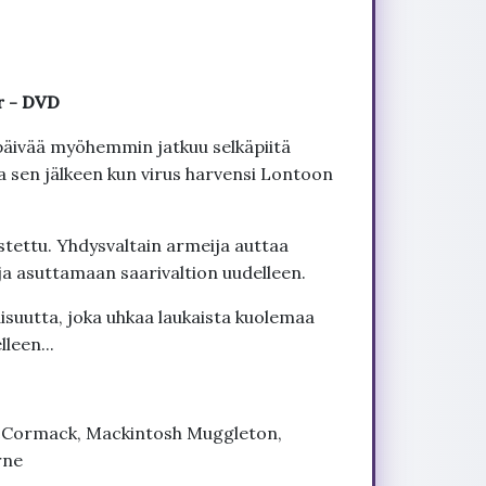
r - DVD
8 päivää myöhemmin jatkuu selkäpiitä
a sen jälkeen kun virus harvensi Lontoon
stettu. Yhdysvaltain armeija auttaa
a asuttamaan saarivaltion uudelleen.
laisuutta, joka uhkaa laukaista kuolemaa
leen...
McCormack, Mackintosh Muggleton,
rne