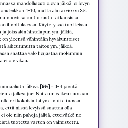
nnassa mahdollisesti olevia jälkiä, ei levyn
roasteikkoa 4-10, mutta alin arvio on 8½.
ojamuovissa on tarrasta tai kansissa
an ilmoituksessa. Käytetyissä tuotteissa
ja joissakin hintalapun ym. jälkiä,
t on yleensä vähintään hyväkuntoiset,
tä aiheutunutta taitos ym. jälkeä.
uvassa saattaa valo heijastaa molemmin
 ei ole vikaa.
inimaalista jälkeä.
[9½]
= 3-4 pientä
pientä jälkeä jne. Näitä on vaikea suoraan
 olla eri kokoisia tai ym. mutta tuossa
, että niissä levyissä saattaa olla
 ole niin pahoja jälkiä, etteivätkö ne
seistä tuotetta varten on valmistettu.