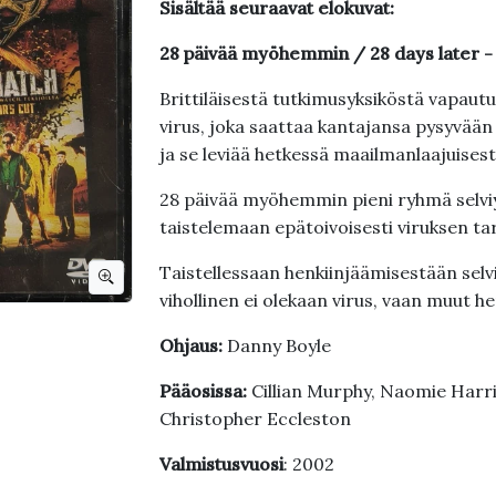
Sisältää seuraavat elokuvat:
28 päivää myöhemmin / 28 days later 
Brittiläisestä tutkimusyksiköstä vapaut
virus, joka saattaa kantajansa pysyvään
ja se leviää hetkessä maailmanlaajuisest
28 päivää myöhemmin pieni ryhmä selvi
taistelemaan epätoivoisesti viruksen t
Taistellessaan henkiinjäämisestään selvi
vihollinen ei olekaan virus, vaan muut he
Ohjaus:
Danny Boyle
Pääosissa:
Cillian Murphy, Naomie Harr
Christopher Eccleston
Valmistusvuosi
: 2002