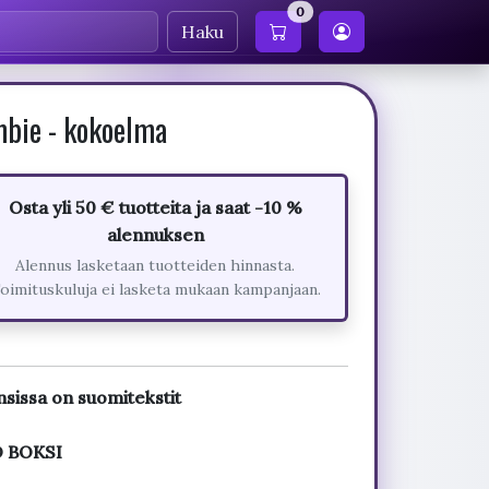
0
Haku
mbie - kokoelma
Osta yli 50 € tuotteita ja saat -10 %
alennuksen
Alennus lasketaan tuotteiden hinnasta.
oimituskuluja ei lasketa mukaan kampanjaan.
nsissa on suomitekstit
D BOKSI