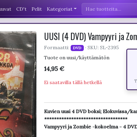
kuvat
CD't
Pelit
Kategoriat
UUSI (4 DVD) Vampyyri ja Zo
Formaatti:
· SKU: SL-2395
DVD
Tuote on uusi/käyttämätön
14,95 €
T
Ei saatavilla tällä hetkellä
Kuvien uusi 4 DVD boksi; Elokuvissa/ka
**********************************
Vampyyri ja Zombie -kokoelma - 4 DV