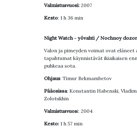
Valmistusvuosi:
2007
Kesto
: 1 h 36 min
Night Watch - yövahti / Nochnoy dozo
Valon ja pimeyden voimat ovat eläneet 
tapahtumat käynnistävät ikiaikaisen ennu
puhkeaa sota.
Ohjaus
: Timur Bekmambetov
Pääosissa
: Konstantin Habenski, Vladim
Zolotukhin
Valmistusvuos
i: 2004
Kesto:
1 h 57 min