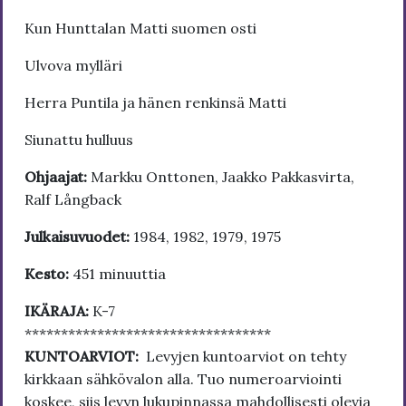
Kun Hunttalan Matti suomen osti
Ulvova mylläri
Herra Puntila ja hänen renkinsä Matti
Siunattu hulluus
Ohjaajat:
Markku Onttonen, Jaakko Pakkasvirta,
Ralf Långback
Julkaisuvuodet:
1984, 1982, 1979, 1975
Kesto:
451 minuuttia
IKÄRAJA:
K-7
**********************************
KUNTOARVIOT:
Levyjen kuntoarviot on tehty
kirkkaan sähkövalon alla. Tuo numeroarviointi
koskee, siis levyn lukupinnassa mahdollisesti olevia