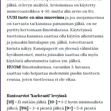
jälkiä, ei levyn sisältöä. Arvioinnissa on käytetty
numeroasteikkoa 4-10, mutta alin arvio on 8½.
UUSI tuote on aina muoveissa
ja jos suojamuovissa
on tarrasta tai kansissa painauman jälkiä, on ne
pyritty kertomaan ilmoituksessa. Käytetyissä
tuotteissa kansissa saattaa olla käytön aiheuttamia
ja joissakin hintalapun ym. jälkiä, toivottavasti
kuvista näkyy. Kansipaperit on yleensä vähintään
hyväkuntoiset, mutta joissakin saattaa olla myös
käytöstä aiheutunutta taitos ym. jälkeä.
HUOM!
Ilmoituskuvissa, varsinkin 3. kuvassa
saattaa valo heijastaa molemmin puolin tuotteen
reunaa, joten tuotteessa ei ole vikaa.
Kuntoarviot "karkeasti" levyissä
:
[10]
= Ei mitään jälkiä.
[10-] =
1-2 hyvin minimaalista
jälkeä.
[9½]
= 3-4 pientä jälkeä
[9+]
= 5-6 pientä