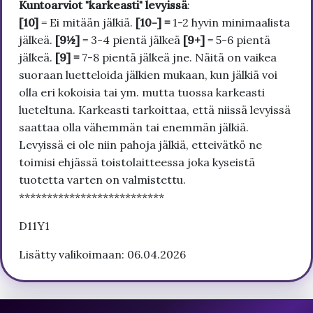
Kuntoarviot "karkeasti" levyissä
:
[10]
= Ei mitään jälkiä.
[10-] =
1-2 hyvin minimaalista
jälkeä.
[9½]
= 3-4 pientä jälkeä
[9+]
= 5-6 pientä
jälkeä.
[9] =
7-8 pientä jälkeä jne. Näitä on vaikea
suoraan luetteloida jälkien mukaan, kun jälkiä voi
olla eri kokoisia tai ym. mutta tuossa karkeasti
lueteltuna. Karkeasti tarkoittaa, että niissä levyissä
saattaa olla vähemmän tai enemmän jälkiä.
Levyissä ei ole niin pahoja jälkiä, etteivätkö ne
toimisi ehjässä toistolaitteessa joka kyseistä
tuotetta varten on valmistettu.
**************************
D11Y1
Lisätty valikoimaan: 06.04.2026