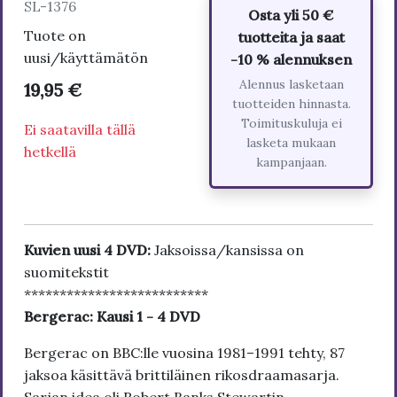
SL-1376
Osta yli 50 €
Tuote on
tuotteita ja saat
uusi/käyttämätön
-10 % alennuksen
Alennus lasketaan
19,95 €
tuotteiden hinnasta.
Toimituskuluja ei
Ei saatavilla tällä
lasketa mukaan
hetkellä
kampanjaan.
Kuvien uusi 4 DVD:
Jaksoissa/kansissa on
suomitekstit
**************************
Bergerac: Kausi 1 - 4 DVD
Bergerac on BBC:lle vuosina 1981–1991 tehty, 87
jaksoa käsittävä brittiläinen rikosdraamasarja.