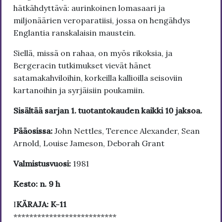
hätkähdyttävä: aurinkoinen lomasaari ja
miljonäärien veroparatiisi, jossa on hengähdys
Englantia ranskalaisin maustein.
Siellä, missä on rahaa, on myös rikoksia, ja
Bergeracin tutkimukset vievät hänet
satamakahviloihin, korkeilla kallioilla seisoviin
kartanoihin ja syrjäisiin poukamiin.
Sisältää sarjan 1. tuotantokauden kaikki 10 jaksoa.
Pääosissa:
John Nettles, Terence Alexander, Sean
Arnold, Louise Jameson, Deborah Grant
Valmistusvuosi:
1981
Kesto: n. 9 h
I
KÄRAJA: K-11
**************************