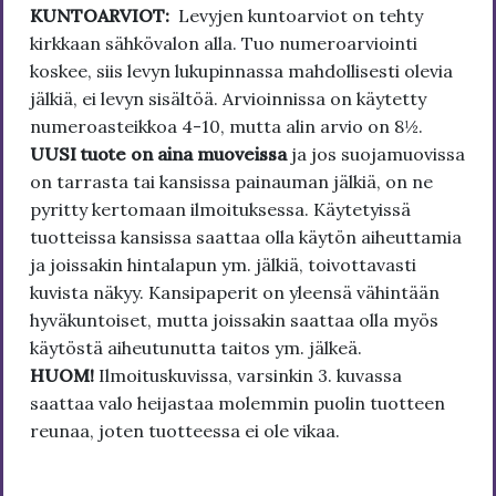
KUNTOARVIOT:
Levyjen kuntoarviot on tehty
kirkkaan sähkövalon alla. Tuo numeroarviointi
koskee, siis levyn lukupinnassa mahdollisesti olevia
jälkiä, ei levyn sisältöä. Arvioinnissa on käytetty
numeroasteikkoa 4-10, mutta alin arvio on 8½.
UUSI tuote on aina muoveissa
ja jos suojamuovissa
on tarrasta tai kansissa painauman jälkiä, on ne
pyritty kertomaan ilmoituksessa. Käytetyissä
tuotteissa kansissa saattaa olla käytön aiheuttamia
ja joissakin hintalapun ym. jälkiä, toivottavasti
kuvista näkyy. Kansipaperit on yleensä vähintään
hyväkuntoiset, mutta joissakin saattaa olla myös
käytöstä aiheutunutta taitos ym. jälkeä.
HUOM!
Ilmoituskuvissa, varsinkin 3. kuvassa
saattaa valo heijastaa molemmin puolin tuotteen
reunaa, joten tuotteessa ei ole vikaa.