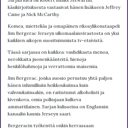
Sarjan idea oli Robert Banks Stewartin,
käsikirjoituksesta vastasivat hänen lisäkseen Jeffrey
Caine ja Nick McCarthy.
Komea, mietteliäs ja omapäinen rikosylikonstaapeli
Jim Bergerac Jerseyn ulkomaalaisvirastosta on yksi
kaikkien aikojen suosituimmista tv-etsivistä.
Tässä sarjassa on kaikkea: vauhdikasta menoa,
nerokkaita juonenkäänteitä, hienoja
henkilöhahmoja ja verrattomia maisemia.
Jim Bergerac, jonka suosio perustuu yhtä paljon
hänen inhimillisiin heikkouksiinsa kuin
vahvuuksiinsakin, on raitistunut alkoholisti ja
kivenkova, omia polkujaan kulkeva
ammattilainen. Sarjan kulisseina on Englannin
kanaalin kaunis Jerseyn saari.
Bergeracin työkenttä onkin kerrassaan