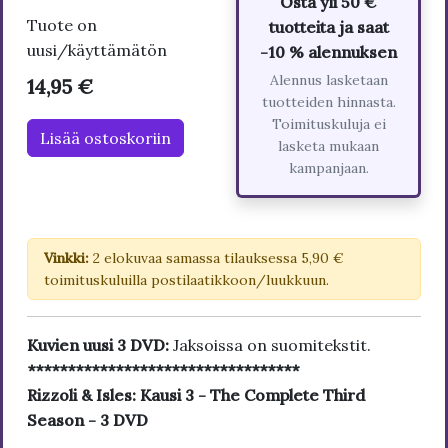
Osta yli 50 €
Tuote on
tuotteita ja saat
uusi/käyttämätön
-10 % alennuksen
Alennus lasketaan
14,95 €
tuotteiden hinnasta.
Toimituskuluja ei
Lisää ostoskoriin
lasketa mukaan
kampanjaan.
Vinkki:
2 elokuvaa samassa tilauksessa 5,90 €
toimituskuluilla postilaatikkoon/luukkuun.
Kuvien uusi 3 DVD:
Jaksoissa on suomitekstit.
**********************************
Rizzoli & Isles: Kausi 3 - The Complete Third
Season - 3 DVD