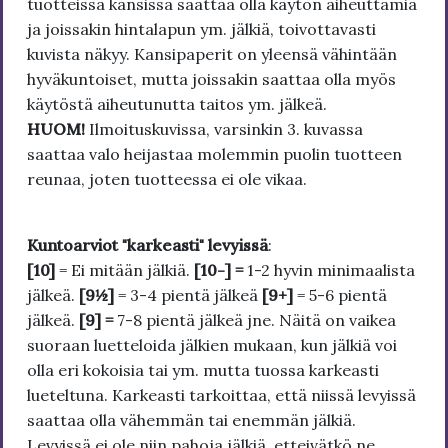
tuotteissa kansissa saattaa olla käytön aiheuttamia
ja joissakin hintalapun ym. jälkiä, toivottavasti
kuvista näkyy. Kansipaperit on yleensä vähintään
hyväkuntoiset, mutta joissakin saattaa olla myös
käytöstä aiheutunutta taitos ym. jälkeä.
HUOM!
Ilmoituskuvissa, varsinkin 3. kuvassa
saattaa valo heijastaa molemmin puolin tuotteen
reunaa, joten tuotteessa ei ole vikaa.
Kuntoarviot "karkeasti" levyissä
:
[10]
= Ei mitään jälkiä.
[10-] =
1-2 hyvin minimaalista
jälkeä.
[9½]
= 3-4 pientä jälkeä
[9+]
= 5-6 pientä
jälkeä.
[9] =
7-8 pientä jälkeä jne. Näitä on vaikea
suoraan luetteloida jälkien mukaan, kun jälkiä voi
olla eri kokoisia tai ym. mutta tuossa karkeasti
lueteltuna. Karkeasti tarkoittaa, että niissä levyissä
saattaa olla vähemmän tai enemmän jälkiä.
Levyissä ei ole niin pahoja jälkiä, etteivätkö ne