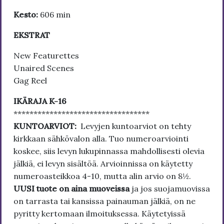
Kesto:
606 min
EKSTRAT
New Featurettes
Unaired Scenes
Gag Reel
IKÄRAJA K-16
**********************************
KUNTOARVIOT:
Levyjen kuntoarviot on tehty
kirkkaan sähkövalon alla. Tuo numeroarviointi
koskee, siis levyn lukupinnassa mahdollisesti olevia
jälkiä, ei levyn sisältöä. Arvioinnissa on käytetty
numeroasteikkoa 4-10, mutta alin arvio on 8½.
UUSI tuote on aina muoveissa
ja jos suojamuovissa
on tarrasta tai kansissa painauman jälkiä, on ne
pyritty kertomaan ilmoituksessa. Käytetyissä