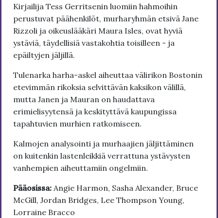
Kirjailija Tess Gerritsenin luomiin hahmoihin
perustuvat päähenkilöt, murharyhmän etsivä Jane
Rizzoli ja oikeuslääkäri Maura Isles, ovat hyviä
ystäviä, täydellisiä vastakohtia toisilleen - ja
epäiltyjen jäljillä.
Tulenarka harha-askel aiheuttaa välirikon Bostonin
etevimmän rikoksia selvittävän kaksikon välillä,
mutta Janen ja Mauran on haudattava
erimielisyytensä ja keskityttävä kaupungissa
tapahtuvien murhien ratkomiseen.
Kalmojen analysointi ja murhaajien jäljittäminen
on kuitenkin lastenleikkiä verrattuna ystävysten
vanhempien aiheuttamiin ongelmiin.
Pääosissa:
Angie Harmon, Sasha Alexander, Bruce
McGill, Jordan Bridges, Lee Thompson Young,
Lorraine Bracco