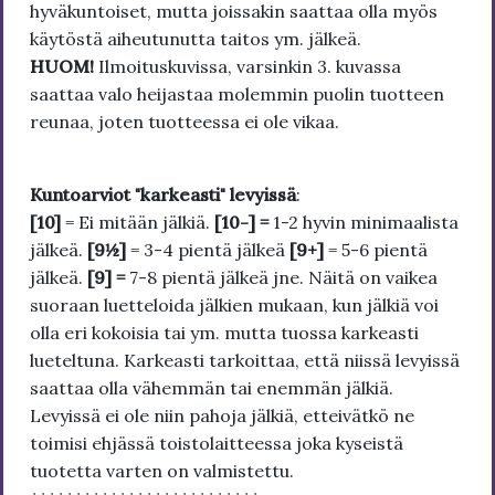
hyväkuntoiset, mutta joissakin saattaa olla myös
käytöstä aiheutunutta taitos ym. jälkeä.
HUOM!
Ilmoituskuvissa, varsinkin 3. kuvassa
saattaa valo heijastaa molemmin puolin tuotteen
reunaa, joten tuotteessa ei ole vikaa.
Kuntoarviot "karkeasti" levyissä
:
[10]
= Ei mitään jälkiä.
[10-] =
1-2 hyvin minimaalista
jälkeä.
[9½]
= 3-4 pientä jälkeä
[9+]
= 5-6 pientä
jälkeä.
[9] =
7-8 pientä jälkeä jne. Näitä on vaikea
suoraan luetteloida jälkien mukaan, kun jälkiä voi
olla eri kokoisia tai ym. mutta tuossa karkeasti
lueteltuna. Karkeasti tarkoittaa, että niissä levyissä
saattaa olla vähemmän tai enemmän jälkiä.
Levyissä ei ole niin pahoja jälkiä, etteivätkö ne
toimisi ehjässä toistolaitteessa joka kyseistä
tuotetta varten on valmistettu.