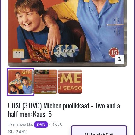
UUSI (3 DVD) Miehen puolikkaat - Two and a
half men: Kausi 5
Formaatti:
· SKU:
DVD
SL-2482
Osta yli 50 €