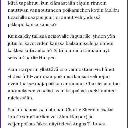
Mitä tapahtuu, kun elämästään täysin rinnoin
nauttivan vannoutuneen poikamiehen kotiin Malibu
Beachille saapuu juuri eronnut veli yhdessä
pikkupoikansa kanssa?
Kuinka käy tallissa seisovalle Jaguarille, yhden yön
jutuille, kavereiden kanssa bailaamiselle ja ennen
kaikkea kotirauhalle? Siitä joutuu ottamaan nyt
selvää Charlie Harper.
Alan Harperin yllättävä ero vaimostaan vie hänet
yhdessä 10-vuotiaan poikansa kanssa velipojan
oven taakse majapaikkaa anomaan. Charlie suostuu
anomukseen ynseästi vain krapulasta selviäminen
mielessään.
Sarjan pääosissa nähdään Charlie Sheenin lisäksi
Jon Cryer (Charlien veli Alan Harper) ja
veljenpoikaa Jakea näyttelevä Angus T. Jones.