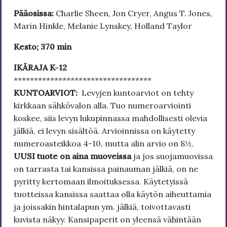
Pääosissa:
Charlie Sheen, Jon Cryer, Angus T. Jones,
Marin Hinkle, Melanie Lynskey, Holland Taylor
Kesto; 370 min
IKÄRAJA K-12
**********************************
KUNTOARVIOT:
Levyjen kuntoarviot on tehty
kirkkaan sähkövalon alla. Tuo numeroarviointi
koskee, siis levyn lukupinnassa mahdollisesti olevia
jälkiä, ei levyn sisältöä. Arvioinnissa on käytetty
numeroasteikkoa 4-10, mutta alin arvio on 8½.
UUSI tuote on aina muoveissa
ja jos suojamuovissa
on tarrasta tai kansissa painauman jälkiä, on ne
pyritty kertomaan ilmoituksessa. Käytetyissä
tuotteissa kansissa saattaa olla käytön aiheuttamia
ja joissakin hintalapun ym. jälkiä, toivottavasti
kuvista näkyy. Kansipaperit on yleensä vähintään