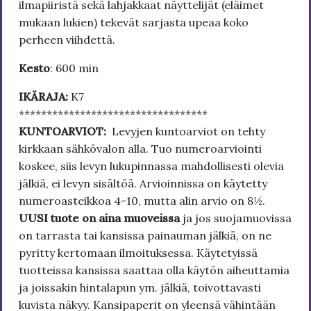
ilmapiiristä sekä lahjakkaat näyttelijät (eläimet
mukaan lukien) tekevät sarjasta upeaa koko
perheen viihdettä.
Kesto
: 600 min
IKÄRAJA:
K7
**********************************
KUNTOARVIOT:
Levyjen kuntoarviot on tehty
kirkkaan sähkövalon alla. Tuo numeroarviointi
koskee, siis levyn lukupinnassa mahdollisesti olevia
jälkiä, ei levyn sisältöä. Arvioinnissa on käytetty
numeroasteikkoa 4-10, mutta alin arvio on 8½.
UUSI tuote on aina muoveissa
ja jos suojamuovissa
on tarrasta tai kansissa painauman jälkiä, on ne
pyritty kertomaan ilmoituksessa. Käytetyissä
tuotteissa kansissa saattaa olla käytön aiheuttamia
ja joissakin hintalapun ym. jälkiä, toivottavasti
kuvista näkyy. Kansipaperit on yleensä vähintään