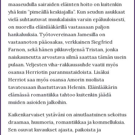
maaseudulla sairaiden eläinten hoito on kuitenkin
yhä kuin ”pimeällä keskiajalla”. Kun seudun asukkaat
vielä suhtautuvat muukalaisiin varsin epäluuloisesti,
on nuorella eläinlääkärillä vastassaan paljon
hankaluuksia. Työtovereinaan Jamesilla on
vastaanoton pääosakas, verkkainen Siegfried
Farnon, sekä hänen pikkuveljensä Tristan, jonka
naiskauneutta arvostava silmä saattaa tämän usein
pulaan. Veljesten viha-rakkaussuhde vaatii myös
osansa Herriotin parannustaidoista. Lisäksi
Herriot saa myös osansa Amorin nuolista
tavatessaan ihastuttavan Helenin. Eläinlääkärin
elämässä romantiikka tahtoo kuitenkin jäädä
muiden asioiden jalkoihin.
Kaikenkarvaiset ystäväni on ainutlaatuinen sekoitus
draamaa, huumoria, romantiikkaa ja kommelluksia.
Sen osuvat kuvaukset ajasta, paikoista ja