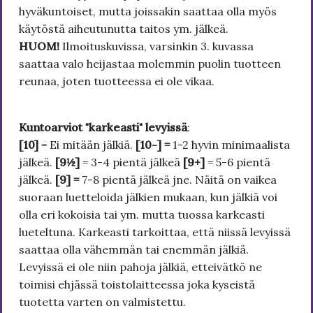
hyväkuntoiset, mutta joissakin saattaa olla myös
käytöstä aiheutunutta taitos ym. jälkeä.
HUOM!
Ilmoituskuvissa, varsinkin 3. kuvassa
saattaa valo heijastaa molemmin puolin tuotteen
reunaa, joten tuotteessa ei ole vikaa.
Kuntoarviot "karkeasti" levyissä
:
[10]
= Ei mitään jälkiä.
[10-] =
1-2 hyvin minimaalista
jälkeä.
[9½]
= 3-4 pientä jälkeä
[9+]
= 5-6 pientä
jälkeä.
[9] =
7-8 pientä jälkeä jne. Näitä on vaikea
suoraan luetteloida jälkien mukaan, kun jälkiä voi
olla eri kokoisia tai ym. mutta tuossa karkeasti
lueteltuna. Karkeasti tarkoittaa, että niissä levyissä
saattaa olla vähemmän tai enemmän jälkiä.
Levyissä ei ole niin pahoja jälkiä, etteivätkö ne
toimisi ehjässä toistolaitteessa joka kyseistä
tuotetta varten on valmistettu.