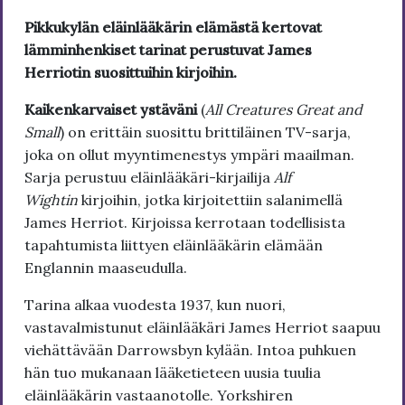
Pikkukylän eläinlääkärin elämästä kertovat
lämminhenkiset tarinat perustuvat James
Herriotin suosittuihin kirjoihin.
Kaikenkarvaiset ystäväni
(
All Creatures Great and
Small
) on erittäin suosittu brittiläinen TV-sarja,
joka on ollut myyntimenestys ympäri maailman.
Sarja perustuu eläinlääkäri-kirjailija
Alf
Wightin
kirjoihin, jotka kirjoitettiin salanimellä
James Herriot. Kirjoissa kerrotaan todellisista
tapahtumista liittyen eläinlääkärin elämään
Englannin maaseudulla.
Tarina alkaa vuodesta 1937, kun nuori,
vastavalmistunut eläinlääkäri James Herriot saapuu
viehättävään Darrowsbyn kylään. Intoa puhkuen
hän tuo mukanaan lääketieteen uusia tuulia
eläinlääkärin vastaanotolle. Yorkshiren