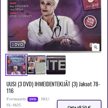
UUSI (3 DVD) IHMEIDENTEKIJÄT (3) Jaksot 78-
116
Formaatti:
· SKU:
DVD
SL-1825
Osta yli 50 €