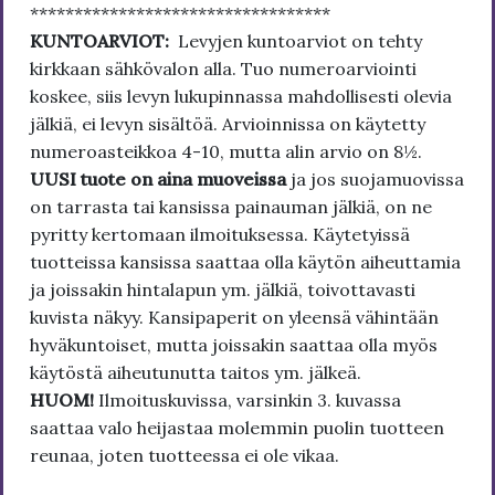
**********************************
KUNTOARVIOT:
Levyjen kuntoarviot on tehty
kirkkaan sähkövalon alla. Tuo numeroarviointi
koskee, siis levyn lukupinnassa mahdollisesti olevia
jälkiä, ei levyn sisältöä. Arvioinnissa on käytetty
numeroasteikkoa 4-10, mutta alin arvio on 8½.
UUSI tuote on aina muoveissa
ja jos suojamuovissa
on tarrasta tai kansissa painauman jälkiä, on ne
pyritty kertomaan ilmoituksessa. Käytetyissä
tuotteissa kansissa saattaa olla käytön aiheuttamia
ja joissakin hintalapun ym. jälkiä, toivottavasti
kuvista näkyy. Kansipaperit on yleensä vähintään
hyväkuntoiset, mutta joissakin saattaa olla myös
käytöstä aiheutunutta taitos ym. jälkeä.
HUOM!
Ilmoituskuvissa, varsinkin 3. kuvassa
saattaa valo heijastaa molemmin puolin tuotteen
reunaa, joten tuotteessa ei ole vikaa.