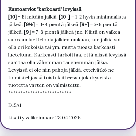
Kuntoarviot "karkeasti" levyissä
:
[10]
= Ei mitään jälkiä.
[10-] =
1-2 hyvin minimaalista
jälkeä.
[9½]
= 3-4 pientä jälkeä
[9+]
= 5-6 pientä
jälkeä.
[9] =
7-8 pientä jälkeä jne. Näitä on vaikea
suoraan luetteloida jälkien mukaan, kun jälkiä voi
olla eri kokoisia tai ym. mutta tuossa karkeasti
lueteltuna. Karkeasti tarkoittaa, että niissä levyissä
saattaa olla vähemmän tai enemmän jälkiä.
Levyissä ei ole niin pahoja jälkiä, etteivätkö ne
toimisi ehjässä toistolaitteessa joka kyseistä
tuotetta varten on valmistettu.
**************************
D15A1
Lisätty valikoimaan: 23.04.2026