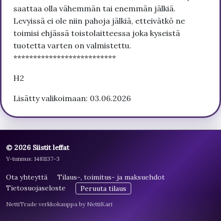
saattaa olla vähemmän tai enemmän jälkiä.
Levyissä ei ole niin pahoja jälkiä, etteivätkö ne
toimisi ehjässä toistolaitteessa joka kyseistä
tuotetta varten on valmistettu.
**************************
H2
Lisätty valikoimaan: 03.06.2026
© 2026 Siistit leffat
Y-tunnus: 1481137-3
Ota yhteyttä
Tilaus-, toimitus- ja maksuehdot
Tietosuojaseloste
Peruuta tilaus
NettiTrade verkkokauppa by NettiKari