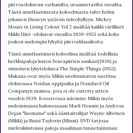
piirroselokuvan varhaisilta, uraauurtavilta vuosilta.
Tästä ainutlaatuisesta kokoelmasta tulee helmi
jokaisen Disneyn ystävän videohyllyyn. Mickey
Mouse in Living Colour Vol 2 sisältää kaikki värilliset
Mikki Hiiri -elokuvat vuosilta 1939-1953 sekä koko
joukon uudempia lyhyitä piirrosklassikoita.
Tämä ainutlaatuinen kokoelma sisältää todellisia
herkkupaloja kuten Seurapiirien sankari(1939) ja
viimeinen lyhytelokuva The Simple Things (1953).
Mukana ovat myös Mikin unohtumaton suoritus
elokuvassa Noidan oppipoika ja Standard Oil
Companyn mainos, jota ei ole esitetty sitten
vuoden 1939. Koosteessa näemme Mikin myös
uudemmassa hahmossaan Mark Hennin ja Andreas
Dejan "luomana" sekä äänitaiteilijat Wayne Allwinen
(Mikki) ja Russi Taylorin (Minni). DVD tarjoaa
mielenkiintoisia paloja maailman tunnetuimman