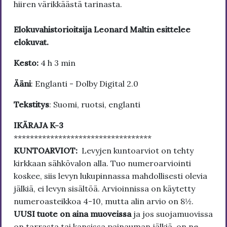
hiiren värikkäästä tarinasta.
Elokuvahistorioitsija Leonard Maltin esittelee
elokuvat.
Kesto:
4 h 3 min
Ääni
: Englanti - Dolby Digital 2.0
Tekstitys
: Suomi, ruotsi, englanti
IKÄRAJA K-3
**********************************
KUNTOARVIOT:
Levyjen kuntoarviot on tehty
kirkkaan sähkövalon alla. Tuo numeroarviointi
koskee, siis levyn lukupinnassa mahdollisesti olevia
jälkiä, ei levyn sisältöä. Arvioinnissa on käytetty
numeroasteikkoa 4-10, mutta alin arvio on 8½.
UUSI tuote on aina muoveissa
ja jos suojamuovissa
on tarrasta tai kansissa painauman jälkiä, on ne