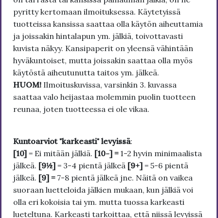
pyritty kertomaan ilmoituksessa. Käytetyissä
tuotteissa kansissa saattaa olla käytön aiheuttamia
ja joissakin hintalapun ym. jälkiä, toivottavasti
kuvista näkyy. Kansipaperit on yleensä vähintään
hyväkuntoiset, mutta joissakin saattaa olla myös
käytöstä aiheutunutta taitos ym. jälkeä.
HUOM!
Ilmoituskuvissa, varsinkin 3. kuvassa
saattaa valo heijastaa molemmin puolin tuotteen
reunaa, joten tuotteessa ei ole vikaa.
Kuntoarviot "karkeasti" levyissä
:
[10]
= Ei mitään jälkiä.
[10-] =
1-2 hyvin minimaalista
jälkeä.
[9½]
= 3-4 pientä jälkeä
[9+]
= 5-6 pientä
jälkeä.
[9] =
7-8 pientä jälkeä jne. Näitä on vaikea
suoraan luetteloida jälkien mukaan, kun jälkiä voi
olla eri kokoisia tai ym. mutta tuossa karkeasti
lueteltuna. Karkeasti tarkoittaa, että niissä levyissä